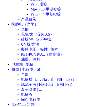
Py - ..吡啶
Mpy - ..3-甲基吡啶
Pym - ..4-甲基吡啶
产品目录
抗静电（光学）
全部
无氟/卤（无PFAS）
硅胶/油（Pt不中毒）
UV胶/光油
撕膜电压、极性 | 兼容
PET/PC/TPU...（耐高温）
油墨、涂料
电减粘 | 复粘
阻燃 | 电解质（液）
全部
电解质 | Li，Na，K - FSI，TFSI
载流子液 | FIM1002（EMI-FSI）
离子凝胶 | ...
电解液
固态电解质
ILs 代工/ 定制