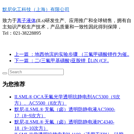
默尼化工科技（上海）有限公司
致力于
离子液体
(ILs)研发生产、应用推广和全球销售，拥有自
主知识产权生产技术，产品质量和一致性因此得到保障，
Tel：021-38228895
上一篇
：地西他滨的实验步骤 （三氟甲磺酸锂作为催..
下一篇
：二(三氟甲基磺酸)亚胺锂【LiN (CF..
为您推荐
ILSML® OCA无氟光学透明抗静电剂AC5300（9次
方）、AC5500（8次方）
默尼-ILSML® 无氟（卤）透明防静电液AC5900-
17（8~9次方）
默尼-ILSML® 无氟（卤）透明防静电液PC4340-
18（9~10次方）