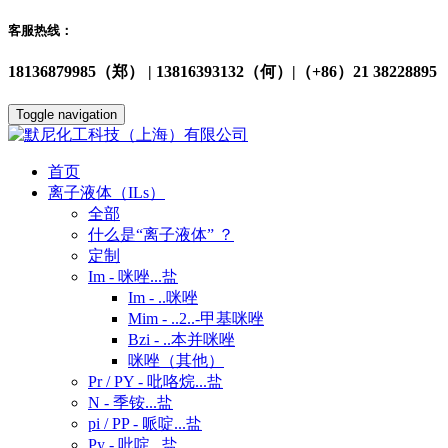
客服热线：
18136879985（郑） | 13816393132（何）|（+86）21 38228895
Toggle navigation
首页
离子液体（ILs）
全部
什么是“离子液体” ？
定制
Im - 咪唑...盐
Im - ..咪唑
Mim - ..2..-甲基咪唑
Bzi - ..本并咪唑
咪唑（其他）
Pr / PY - 吡咯烷...盐
N - 季铵...盐
pi / PP - 哌啶...盐
Py - 吡啶...盐