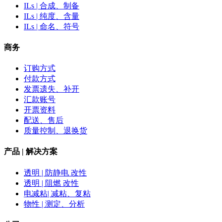
ILs | 合成、制备
ILs | 纯度、含量
ILs | 命名、符号
商务
订购方式
付款方式
发票遗失、补开
汇款账号
开票资料
配送、售后
质量控制、退换货
产品 | 解决方案
透明 | 防静电 改性
透明 | 阻燃 改性
电减粘| 减粘、复粘
物性 | 测定、分析