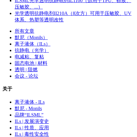
ILSML光学透明抗静电剂IL1100（适用于TPU、硅胶、
压敏胶、...）
光学透明抗静电剂II210A（8次方）可用于压敏胶、UV
体系、热塑等透明改性
所有文章
默尼（Monils）
离子液体（ILs）
抗静电（光学）
电减粘、复粘
固态电池 | 材料
透明 | 阻燃
会议 - 论坛
关于
离子液体 - ILs
默尼 - Monils
品牌“ILSML”
ILs | 发展演变史
ILs | 性质、应用
ILs | 毒性安全性