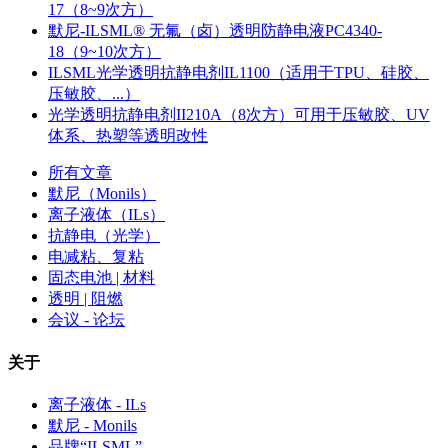
17（8~9次方）
默尼-ILSML® 无氟（卤）透明防静电液PC4340-
18（9~10次方）
ILSML光学透明抗静电剂IL1100（适用于TPU、硅胶、
压敏胶、...）
光学透明抗静电剂II210A（8次方）可用于压敏胶、UV
体系、热塑等透明改性
所有文章
默尼（Monils）
离子液体（ILs）
抗静电（光学）
电减粘、复粘
固态电池 | 材料
透明 | 阻燃
会议 - 论坛
关于
离子液体 - ILs
默尼 - Monils
品牌“ILSML”