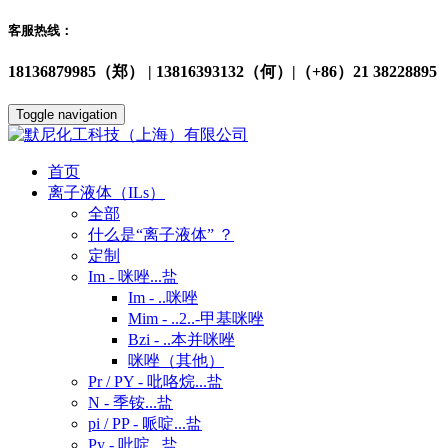
客服热线：
18136879985（郑） | 13816393132（何）|（+86）21 38228895
Toggle navigation
首页
离子液体（ILs）
全部
什么是“离子液体” ？
定制
Im - 咪唑...盐
Im - ..咪唑
Mim - ..2..-甲基咪唑
Bzi - ..本并咪唑
咪唑（其他）
Pr / PY - 吡咯烷...盐
N - 季铵...盐
pi / PP - 哌啶...盐
Py - 吡啶...盐