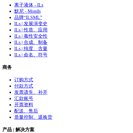
离子液体 - ILs
默尼 - Monils
品牌“ILSML”
ILs | 发展演变史
ILs | 性质、应用
ILs | 毒性安全性
ILs | 合成、制备
ILs | 纯度、含量
ILs | 命名、符号
商务
订购方式
付款方式
发票遗失、补开
汇款账号
开票资料
配送、售后
质量控制、退换货
产品 | 解决方案