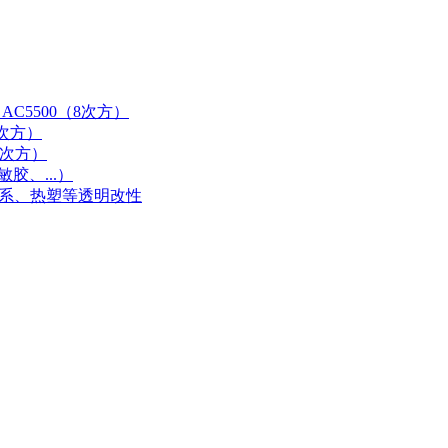
AC5500（8次方）
9次方）
0次方）
胶、...）
体系、热塑等透明改性