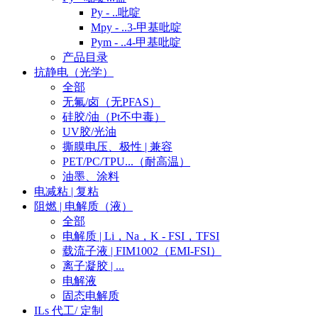
Py - ..吡啶
Mpy - ..3-甲基吡啶
Pym - ..4-甲基吡啶
产品目录
抗静电（光学）
全部
无氟/卤（无PFAS）
硅胶/油（Pt不中毒）
UV胶/光油
撕膜电压、极性 | 兼容
PET/PC/TPU...（耐高温）
油墨、涂料
电减粘 | 复粘
阻燃 | 电解质（液）
全部
电解质 | Li，Na，K - FSI，TFSI
载流子液 | FIM1002（EMI-FSI）
离子凝胶 | ...
电解液
固态电解质
ILs 代工/ 定制