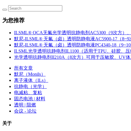
为您推荐
ILSML® OCA无氟光学透明抗静电剂AC5300（9次方）、
默尼-ILSML® 无氟（卤）透明防静电液AC5900-17（8~
默尼-ILSML® 无氟（卤）透明防静电液PC4340-18（9~1
ILSML光学透明抗静电剂IL1100（适用于TPU、硅胶、压敏
光学透明抗静电剂II210A（8次方）可用于压敏胶、UV
所有文章
默尼（Monils）
离子液体（ILs）
抗静电（光学）
电减粘、复粘
固态电池 | 材料
透明 | 阻燃
会议 - 论坛
关于