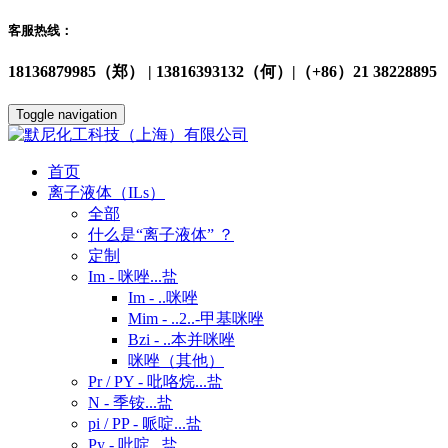
客服热线：
18136879985（郑） | 13816393132（何）|（+86）21 38228895
Toggle navigation
首页
离子液体（ILs）
全部
什么是“离子液体” ？
定制
Im - 咪唑...盐
Im - ..咪唑
Mim - ..2..-甲基咪唑
Bzi - ..本并咪唑
咪唑（其他）
Pr / PY - 吡咯烷...盐
N - 季铵...盐
pi / PP - 哌啶...盐
Py - 吡啶...盐