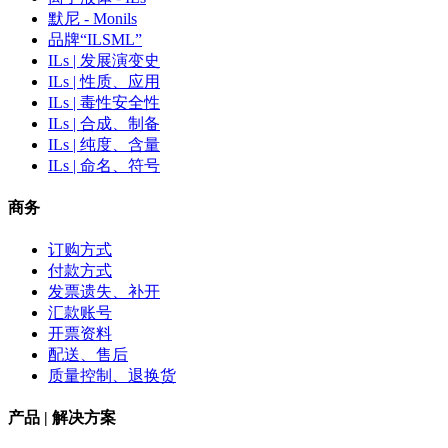
默尼 - Monils
品牌“ILSML”
ILs | 发展演变史
ILs | 性质、应用
ILs | 毒性安全性
ILs | 合成、制备
ILs | 纯度、含量
ILs | 命名、符号
商务
订购方式
付款方式
发票遗失、补开
汇款账号
开票资料
配送、售后
质量控制、退换货
产品 | 解决方案