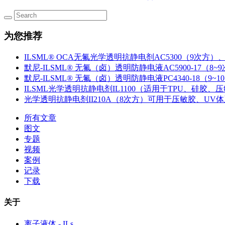
为您推荐
ILSML® OCA无氟光学透明抗静电剂AC5300（9次方）、
默尼-ILSML® 无氟（卤）透明防静电液AC5900-17（8~
默尼-ILSML® 无氟（卤）透明防静电液PC4340-18（9~1
ILSML光学透明抗静电剂IL1100（适用于TPU、硅胶、压敏
光学透明抗静电剂II210A（8次方）可用于压敏胶、UV
所有文章
图文
专题
视频
案例
记录
下载
关于
离子液体 - ILs