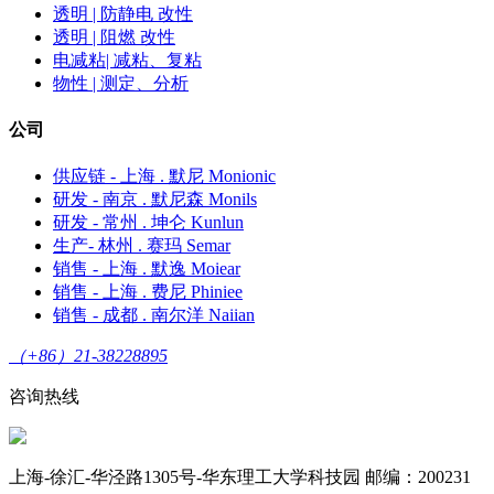
透明 | 防静电 改性
透明 | 阻燃 改性
电减粘| 减粘、复粘
物性 | 测定、分析
公司
供应链 - 上海 . 默尼 Monionic
研发 - 南京 . 默尼森 Monils
研发 - 常州 . 坤仑 Kunlun
生产- 林州 . 赛玛 Semar
销售 - 上海 . 默逸 Moiear
销售 - 上海 . 费尼 Phiniee
销售 - 成都 . 南尔洋 Naiian
（+86）21-38228895
咨询热线
上海-徐汇-华泾路1305号-华东理工大学科技园 邮编：200231