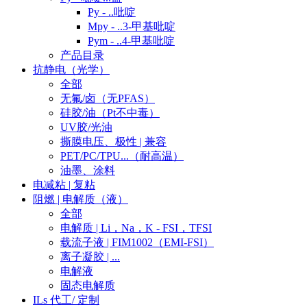
Py - ..吡啶
Mpy - ..3-甲基吡啶
Pym - ..4-甲基吡啶
产品目录
抗静电（光学）
全部
无氟/卤（无PFAS）
硅胶/油（Pt不中毒）
UV胶/光油
撕膜电压、极性 | 兼容
PET/PC/TPU...（耐高温）
油墨、涂料
电减粘 | 复粘
阻燃 | 电解质（液）
全部
电解质 | Li，Na，K - FSI，TFSI
载流子液 | FIM1002（EMI-FSI）
离子凝胶 | ...
电解液
固态电解质
ILs 代工/ 定制