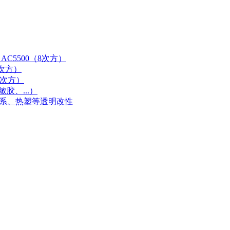
AC5500（8次方）
9次方）
0次方）
胶、...）
体系、热塑等透明改性