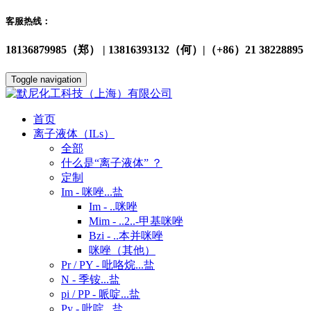
客服热线：
18136879985（郑） | 13816393132（何）|（+86）21 38228895
Toggle navigation
首页
离子液体（ILs）
全部
什么是“离子液体” ？
定制
Im - 咪唑...盐
Im - ..咪唑
Mim - ..2..-甲基咪唑
Bzi - ..本并咪唑
咪唑（其他）
Pr / PY - 吡咯烷...盐
N - 季铵...盐
pi / PP - 哌啶...盐
Py - 吡啶...盐