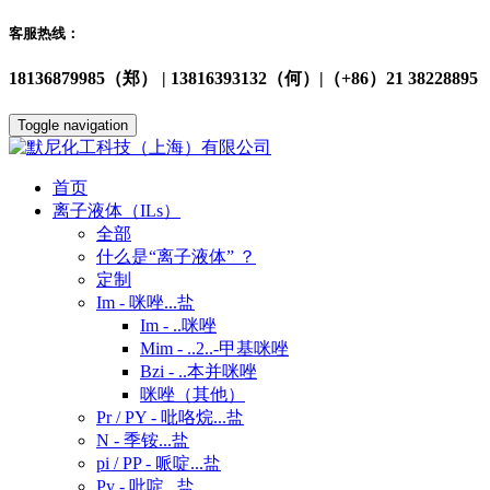
客服热线：
18136879985（郑） | 13816393132（何）|（+86）21 38228895
Toggle navigation
首页
离子液体（ILs）
全部
什么是“离子液体” ？
定制
Im - 咪唑...盐
Im - ..咪唑
Mim - ..2..-甲基咪唑
Bzi - ..本并咪唑
咪唑（其他）
Pr / PY - 吡咯烷...盐
N - 季铵...盐
pi / PP - 哌啶...盐
Py - 吡啶...盐