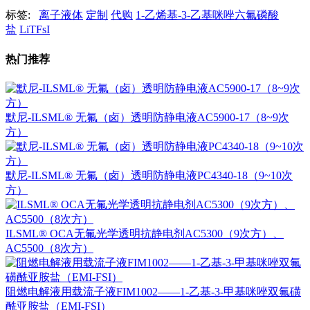
标签:
离子液体
定制
代购
1-乙烯基-3-乙基咪唑六氟磷酸
盐
LiTFsI
热门推荐
默尼-ILSML® 无氟（卤）透明防静电液AC5900-17（8~9次
方）
默尼-ILSML® 无氟（卤）透明防静电液PC4340-18（9~10次
方）
ILSML® OCA无氟光学透明抗静电剂AC5300（9次方）、
AC5500（8次方）
阻燃电解液用载流子液FIM1002——1-乙基-3-甲基咪唑双氟磺
酰亚胺盐（EMI-FSI）