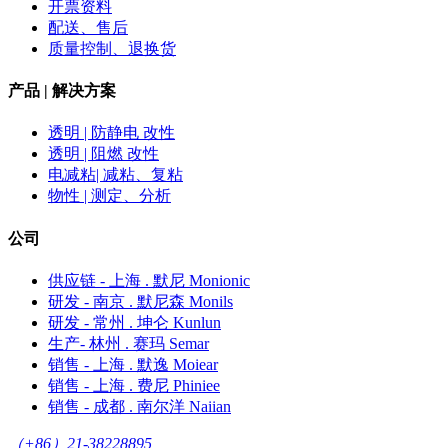
开票资料
配送、售后
质量控制、退换货
产品 | 解决方案
透明 | 防静电 改性
透明 | 阻燃 改性
电减粘| 减粘、复粘
物性 | 测定、分析
公司
供应链 - 上海 . 默尼 Monionic
研发 - 南京 . 默尼森 Monils
研发 - 常州 . 坤仑 Kunlun
生产- 林州 . 赛玛 Semar
销售 - 上海 . 默逸 Moiear
销售 - 上海 . 费尼 Phiniee
销售 - 成都 . 南尔洋 Naiian
（+86）21-38228895