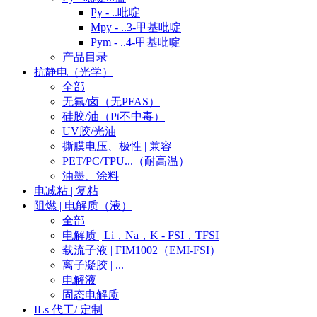
Py - ..吡啶
Mpy - ..3-甲基吡啶
Pym - ..4-甲基吡啶
产品目录
抗静电（光学）
全部
无氟/卤（无PFAS）
硅胶/油（Pt不中毒）
UV胶/光油
撕膜电压、极性 | 兼容
PET/PC/TPU...（耐高温）
油墨、涂料
电减粘 | 复粘
阻燃 | 电解质（液）
全部
电解质 | Li，Na，K - FSI，TFSI
载流子液 | FIM1002（EMI-FSI）
离子凝胶 | ...
电解液
固态电解质
ILs 代工/ 定制