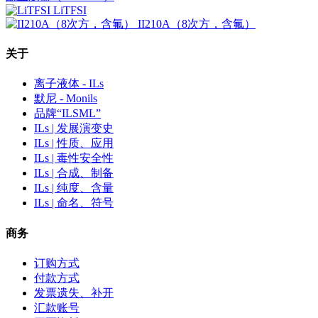
LiTFSI
II210A（8次方，含氟）
关于
离子液体 - ILs
默尼 - Monils
品牌“ILSML”
ILs | 发展演变史
ILs | 性质、应用
ILs | 毒性安全性
ILs | 合成、制备
ILs | 纯度、含量
ILs | 命名、符号
商务
订购方式
付款方式
发票遗失、补开
汇款账号