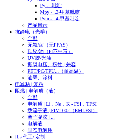
Py - ..吡啶
Mpy - ..3-甲基吡啶
Pym - ..4-甲基吡啶
产品目录
抗静电（光学）
全部
无氟/卤（无PFAS）
硅胶/油（Pt不中毒）
UV胶/光油
撕膜电压、极性 | 兼容
PET/PC/TPU...（耐高温）
油墨、涂料
电减粘 | 复粘
阻燃 | 电解质（液）
全部
电解质 | Li，Na，K - FSI，TFSI
载流子液 | FIM1002（EMI-FSI）
离子凝胶 | ...
电解液
固态电解质
ILs 代工/ 定制