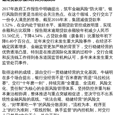
2017年政府工作报告中明确提出，筑牢金融风险“防火墙”。银
行风险防控更是当前社会关注热点。在这个领域，交行交出了
一份令人满意的答卷。截至2016年末，集团减值贷款率
1.52%，在业内处于较好水平。逾期贷款管控成效明显，实现
余额和占比双降：报告期末逾期贷款余额较年初减少人民币
51.50亿元，下降4.54%，占贷款余额（拨备前）比重较年初下
降0.40个百分点。近年来交行未发生重大风险事件，在经济不
确定因素增多、金融监管更加严格的背景下，交行稳健经营的
优势逐渐凸显。特别是在推进国际化发展的过程中，交行合规
和反洗钱工作得到各东道国监管机构认可，多年来未发生重大
监管处罚事件。
取得这样的成绩，源自交行一贯稳健经营的文化基因。牛锡明
在多个场合提出，银行业经营不是“百米赛跑”而是“马拉松比
赛”。交行“十年磨一剑”，持续完善“全覆盖、全流程、风险文
化、责任制”为核心的全面风险管理体系，坚持防控并重与标
本兼治相协调，整体推进与重点突破相促进，坚决守住不出系
统性金融风险的底线。“依法合规、稳健经营”的风险文
化，“好苹果吃一半”的风险分散原则，“流程为本、程序至
上”的行为准则，“双线控制、换手监督”的内控机制，对交行