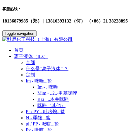
客服热线：
18136879985（郑） | 13816393132（何）|（+86）21 38228895
Toggle navigation
首页
离子液体（ILs）
全部
什么是“离子液体” ？
定制
Im - 咪唑...盐
Im - ..咪唑
Mim - ..2..-甲基咪唑
Bzi - ..本并咪唑
咪唑（其他）
Pr / PY - 吡咯烷...盐
N - 季铵...盐
pi / PP - 哌啶...盐
Py - 吡啶...盐