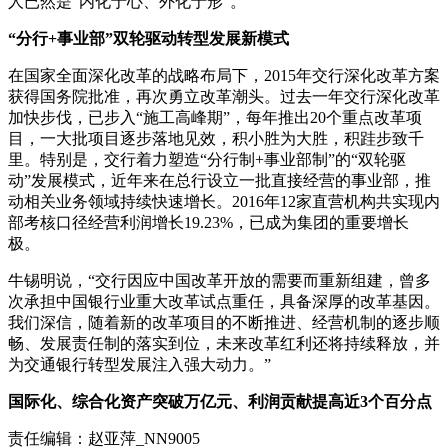
人已然是“内化于心、外化于形”。
“分行+事业部”双轮驱动转型发展新模式
在国家全面深化改革的战略布局下，2015年交行深化改革方案
获得国务院批准，再次勇立改革潮头。过去一年交行深化改革
加快步伐，已步入“施工高峰期”，每年推出20个重点改革项
目，一大批项目逐步落地见效，积小胜为大胜，积跬步致千
里。特别是，交行着力塑造“分行制+事业部制”的“双轮驱
动”发展模式，近年来在总行设立一批直接经营的事业部，推
动相关业务领域持续快速增长。2016年12家直营机构共实现内
部考核口径经营利润增长19.23%，已成为集团的重要增长
极。
牛锡明说，“交行因应中国改革开放的需要而重新组建，曾多
次承担中国银行业重大改革试点重任，具备深厚的改革基因。
我们深信，随着新的改革项目的不断推进、经营机制的逐步顺
畅、发展责任制的落实到位，未来改革红利还将持续释放，并
为交通银行转型发展注入强大动力。”
国际化、综合化资产突破万亿元、利润贡献提高近3个百分点
责任编辑：赵亚萍_NN9005