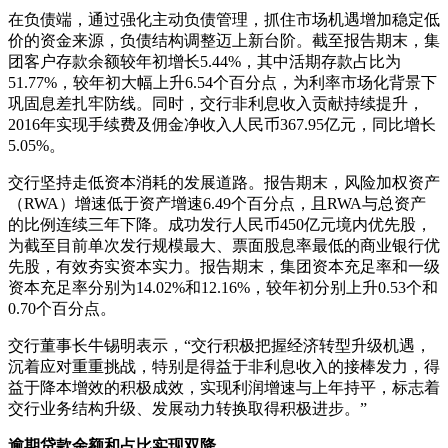
在负债端，通过强化主动负债管理，抓住市场机遇增加稳定低
价的资金来源，负债结构调整迈上新台阶。截至报告期末，集
团客户存款余额较年初增长5.44%，其中活期存款占比为
51.77%，较年初大幅上升6.54个百分点，为利率市场化背景下
巩固息差扎牢防线。同时，交行非利息收入贡献持续提升，
2016年实现手续费及佣金净收入人民币367.95亿元，同比增长
5.05%。
交行坚持走低资本消耗的发展道路。报告期末，风险加权资产
（RWA）增速低于资产增速6.49个百分点，且RWA与总资产
的比例连续三年下降。成功发行人民币450亿元境内优先股，
为截至目前单次发行规模最大、票面股息率最低的商业银行优
先股，有效夯实资本实力。报告期末，集团资本充足率和一级
资本充足率分别为14.02%和12.16%，较年初分别上升0.53个和
0.70个百分点。
交行董事长牛锡明表示，“交行积极把握经济转型升级机遇，
沉着应对重重挑战，特别是得益于非利息收入的接棒发力，得
益于降本增效的积极成效，实现利润增速与上年持平，标志着
交行业务结构升级、发展动力转换取得积极进步。”
逾期贷款余额和占比实现双降