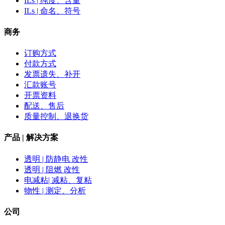
ILs | 纯度、含量
ILs | 命名、符号
商务
订购方式
付款方式
发票遗失、补开
汇款账号
开票资料
配送、售后
质量控制、退换货
产品 | 解决方案
透明 | 防静电 改性
透明 | 阻燃 改性
电减粘| 减粘、复粘
物性 | 测定、分析
公司