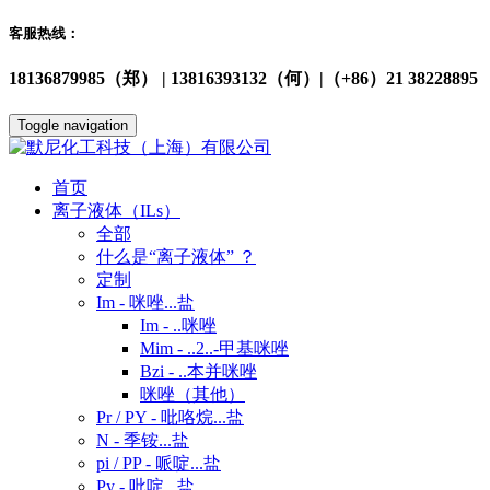
客服热线：
18136879985（郑） | 13816393132（何）|（+86）21 38228895
Toggle navigation
首页
离子液体（ILs）
全部
什么是“离子液体” ？
定制
Im - 咪唑...盐
Im - ..咪唑
Mim - ..2..-甲基咪唑
Bzi - ..本并咪唑
咪唑（其他）
Pr / PY - 吡咯烷...盐
N - 季铵...盐
pi / PP - 哌啶...盐
Py - 吡啶...盐