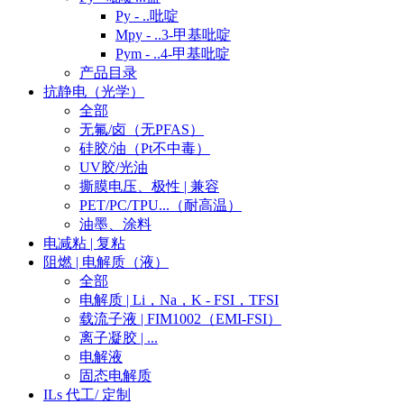
Py - ..吡啶
Mpy - ..3-甲基吡啶
Pym - ..4-甲基吡啶
产品目录
抗静电（光学）
全部
无氟/卤（无PFAS）
硅胶/油（Pt不中毒）
UV胶/光油
撕膜电压、极性 | 兼容
PET/PC/TPU...（耐高温）
油墨、涂料
电减粘 | 复粘
阻燃 | 电解质（液）
全部
电解质 | Li，Na，K - FSI，TFSI
载流子液 | FIM1002（EMI-FSI）
离子凝胶 | ...
电解液
固态电解质
ILs 代工/ 定制