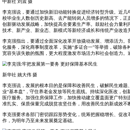
中新社 刘震 摄
李克强说，要通过加快新旧动能转换促进经济转型升级。近几
校毕业生人数创历史新高、去产能转岗人员增多的情况下，正
创新驱动发展战略，加快提高全要素生产率。鼓励社会力量利用“
技术、新产业、新业态、新模式等新经济成长和传统产业改造升
李克强指出，要通过全面深化改革开放撬动发展、增添活力。我
化服务，深化商事制度改革，实施“多证合一”等举措，破除
宽容失误失败的氛围，更大程度激发市场活力和社会创造力。
新华社 姚大伟 摄
李克强说，发展的根本目的是保障和改善民生，破解民生难题
业“基本盘”，守住养老金发放等民生底线。持续深化医改，
医疗服务。加强住房保障工作，加快推动建立覆盖面更广特别
准扎实、保质保量完成脱贫攻坚任务，用改善民生的新成效不断
李克强要求各部门密切跟踪形势变化，统筹把握稳增长、促改
作，为明年乃至未来发展奠定基础。