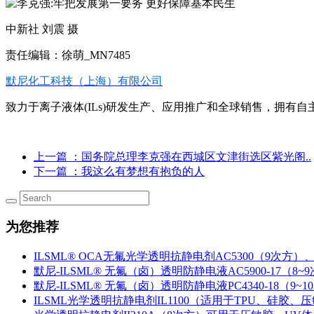
中新社 刘震 摄
责任编辑：徐萌_MN7485
默尼化工科技（上海）有限公司
致力于离子液体(ILs)研发生产、应用推广和全球销售，拥有自主知
上一篇
：国务院总理李克强在西城区文津街选区紫光阁..
下一篇
：我这么有梦想有抱负的人
为您推荐
ILSML® OCA无氟光学透明抗静电剂AC5300（9次方）、
默尼-ILSML® 无氟（卤）透明防静电液AC5900-17（8~
默尼-ILSML® 无氟（卤）透明防静电液PC4340-18（9~1
ILSML光学透明抗静电剂IL1100（适用于TPU、硅胶、压敏