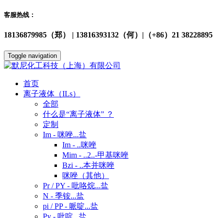
客服热线：
18136879985（郑） | 13816393132（何）|（+86）21 38228895
Toggle navigation
首页
离子液体（ILs）
全部
什么是“离子液体” ？
定制
Im - 咪唑...盐
Im - ..咪唑
Mim - ..2..-甲基咪唑
Bzi - ..本并咪唑
咪唑（其他）
Pr / PY - 吡咯烷...盐
N - 季铵...盐
pi / PP - 哌啶...盐
Py - 吡啶...盐