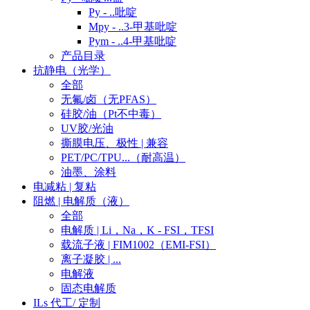
Py - ..吡啶
Mpy - ..3-甲基吡啶
Pym - ..4-甲基吡啶
产品目录
抗静电（光学）
全部
无氟/卤（无PFAS）
硅胶/油（Pt不中毒）
UV胶/光油
撕膜电压、极性 | 兼容
PET/PC/TPU...（耐高温）
油墨、涂料
电减粘 | 复粘
阻燃 | 电解质（液）
全部
电解质 | Li，Na，K - FSI，TFSI
载流子液 | FIM1002（EMI-FSI）
离子凝胶 | ...
电解液
固态电解质
ILs 代工/ 定制