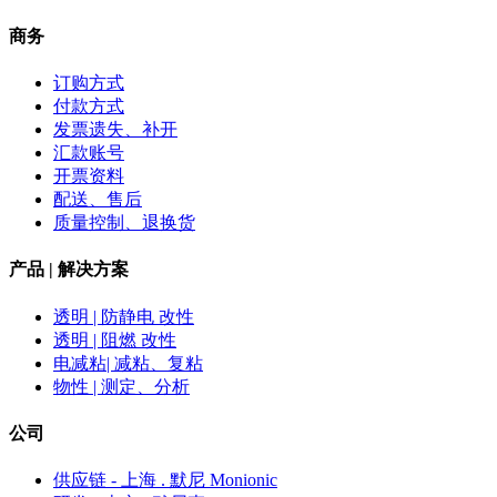
商务
订购方式
付款方式
发票遗失、补开
汇款账号
开票资料
配送、售后
质量控制、退换货
产品 | 解决方案
透明 | 防静电 改性
透明 | 阻燃 改性
电减粘| 减粘、复粘
物性 | 测定、分析
公司
供应链 - 上海 . 默尼 Monionic