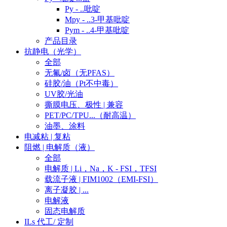
Py - ..吡啶
Mpy - ..3-甲基吡啶
Pym - ..4-甲基吡啶
产品目录
抗静电（光学）
全部
无氟/卤（无PFAS）
硅胶/油（Pt不中毒）
UV胶/光油
撕膜电压、极性 | 兼容
PET/PC/TPU...（耐高温）
油墨、涂料
电减粘 | 复粘
阻燃 | 电解质（液）
全部
电解质 | Li，Na，K - FSI，TFSI
载流子液 | FIM1002（EMI-FSI）
离子凝胶 | ...
电解液
固态电解质
ILs 代工/ 定制