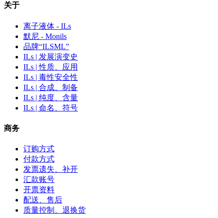
关于
离子液体 - ILs
默尼 - Monils
品牌“ILSML”
ILs | 发展演变史
ILs | 性质、应用
ILs | 毒性安全性
ILs | 合成、制备
ILs | 纯度、含量
ILs | 命名、符号
商务
订购方式
付款方式
发票遗失、补开
汇款账号
开票资料
配送、售后
质量控制、退换货