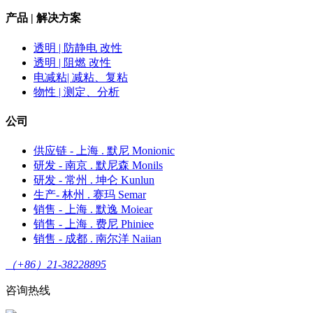
产品 | 解决方案
透明 | 防静电 改性
透明 | 阻燃 改性
电减粘| 减粘、复粘
物性 | 测定、分析
公司
供应链 - 上海 . 默尼 Monionic
研发 - 南京 . 默尼森 Monils
研发 - 常州 . 坤仑 Kunlun
生产- 林州 . 赛玛 Semar
销售 - 上海 . 默逸 Moiear
销售 - 上海 . 费尼 Phiniee
销售 - 成都 . 南尔洋 Naiian
（+86）21-38228895
咨询热线