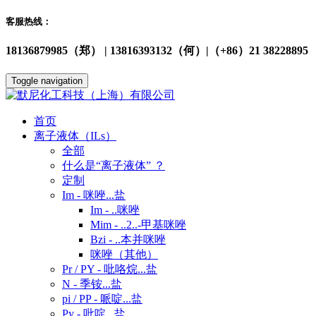
客服热线：
18136879985（郑） | 13816393132（何）|（+86）21 38228895
Toggle navigation
首页
离子液体（ILs）
全部
什么是“离子液体” ？
定制
Im - 咪唑...盐
Im - ..咪唑
Mim - ..2..-甲基咪唑
Bzi - ..本并咪唑
咪唑（其他）
Pr / PY - 吡咯烷...盐
N - 季铵...盐
pi / PP - 哌啶...盐
Py - 吡啶...盐