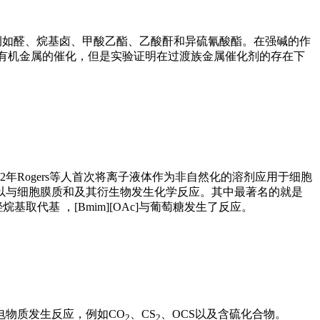
例如醛、烷基卤、甲酸乙酯、乙酸酐和异硫氰酸酯。在强碱的作
有机金属的催化，但是实验证明在过渡族金属催化剂的存在下
年Rogers等人首次将离子液体作为非自然化的溶剂应用于细胞
以与细胞膜质和及其衍生物发生化学反应。其中最著名的就是
烷基取代基 ，[Bmim][OAc]与葡萄糖发生了反应。
电物质发生反应，例如CO
、CS
、OCS以及含硫化合物。
2
2