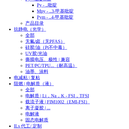
Py - ..吡啶
Mpy - ..3-甲基吡啶
Pym - ..4-甲基吡啶
产品目录
抗静电（光学）
全部
无氟/卤（无PFAS）
硅胶/油（Pt不中毒）
UV胶/光油
撕膜电压、极性 | 兼容
PET/PC/TPU...（耐高温）
油墨、涂料
电减粘 | 复粘
阻燃 | 电解质（液）
全部
电解质 | Li，Na，K - FSI，TFSI
载流子液 | FIM1002（EMI-FSI）
离子凝胶 | ...
电解液
固态电解质
ILs 代工/ 定制