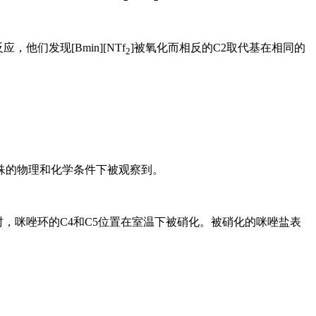
他们发现[Bmin][NTf
]被氧化而相反的C2取代基在相同的
2
特殊的物理和化学条件下被观察到。
时，咪唑环的C4和C5位置在室温下被硝化。被硝化的咪唑盐表