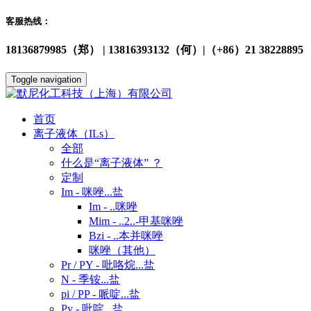
客服热线：
18136879985（郑） | 13816393132（何）|（+86）21 38228895
Toggle navigation
首页
离子液体（ILs）
全部
什么是“离子液体” ？
定制
Im - 咪唑...盐
Im - ..咪唑
Mim - ..2..-甲基咪唑
Bzi - ..本并咪唑
咪唑（其他）
Pr / PY - 吡咯烷...盐
N - 季铵...盐
pi / PP - 哌啶...盐
Py - 吡啶...盐