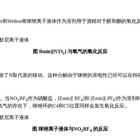
和Welton将咪唑离子液体作为溶剂用于酒精对于醛和酮的氧化反应，
图 Bmin][NTf
] 与氧气的氧化反应
2
裂导致了N取代基的移动。这种分解由于咪唑的亲电性已经可以在
化。当NO
BF
作为硝酸盐，[Emin][ BF
]和 [Emin][ PF
]作为溶剂
2
4
4
6
气的存在下，咪唑环的C4和C5位置同样会发生氧化反应。
图 咪唑离子液体与NO
BF
的反应
2
4