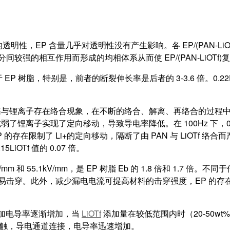
的透明性，EP 含量几乎对透明性没有产生影响。各 EP/(PAN-Li
三组分间较强的相互作用而形成的均相体系从而使 EP/(PAN-LiOT
EP 树脂，特别是，前者的断裂伸长率是后者的 3-3.6 倍。0.22E
锂离子存在络合现象，在不断的络合、解离、再络合的过程中，锂离子
现了定向移动，导致导电率降低。在 100Hz 下，0.21EP/(PA
时 EP 的存在限制了 Li+的定向移动，隔断了由 PAN 与 LiOTf
5LiOTf 值的 0.07 倍。
9kV/mm 和 55.1kV/mm，是 EP 树脂 Eb 的 1.8 倍和 1
不易击穿。此外，减少漏电电流可提高材料的击穿强度，EP 的存在切断了 
的增加电导率逐渐增加，当
LiOTf
添加量在较低范围内时（20-50w
互接触，导电通道连接，电导率迅速增加。