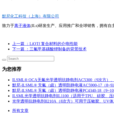
默尼化工科技（上海）有限公司
致力于
离子液体
(ILs)研发生产、应用推广和全球销售，拥有自主
上一篇
：LiOTf 复合材料的介电性能
下一篇
：三氟甲基磺酸锂制备的背景技术
为您推荐
ILSML® OCA无氟光学透明抗静电剂AC5300（9次方）、
默尼-ILSML® 无氟（卤）透明防静电液AC5900-17（8~
默尼-ILSML® 无氟（卤）透明防静电液PC4340-18（9~1
ILSML光学透明抗静电剂IL1100（适用于TPU、硅胶、压敏
光学透明抗静电剂II210A（8次方）可用于压敏胶、UV
所有文章