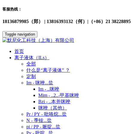
客服热线：
18136879985（郑） | 13816393132（何）|（+86）21 38228895
Toggle navigation
首页
离子液体（ILs）
全部
什么是“离子液体” ？
定制
Im - 咪唑...盐
Im - ..咪唑
Mim - ..2..-甲基咪唑
Bzi - ..本并咪唑
咪唑（其他）
Pr / PY - 吡咯烷...盐
N - 季铵...盐
pi / PP - 哌啶...盐
Py - 吡啶...盐