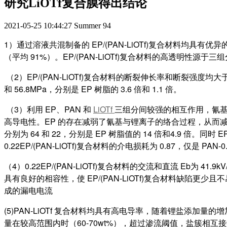
研究LiOTf复合膜得出结论
2021-05-25 10:44:27
Summer
94
1）通过溶液共混制备的 EP/(PAN-LiOTf)复合材料均具有优异
（平均 91%）。EP/(PAN-LiOTf)复合材料的高透明性源于
（2）EP/(PAN-LiOTf)复合材料的断裂伸长率和断裂强度均大于 
和 56.8MPa，分别是 EP 树脂的 3.6 倍和 1.1 倍。
（3）利用 EP、PAN 和
LiOTf
三组分间较强的相互作用，氰基与
高导电性。EP 的存在减弱了氰基与锂离子的络合过程，从而减弱了锂离子实
分别为 64 和 22，分别是 EP 树脂值的 14 倍和4.9 倍。同
0.22EP/(PAN-LiOTf)复合材料的介电损耗为 0.87，仅是 PAN-0.1
（4）0.22EP/(PAN-LiOTf)复合材料的交流和直流 Eb为 41.
具有良好的相容性，使 EP/(PAN-LiOTf)复合材料缺陷更少且
成的漏电电流
(5)PAN-LiOTf 复合材料均具有高电导率，随着锂盐添加量
量在较高范围内时（60-70wt%），超过渗流阈值，盐簇相