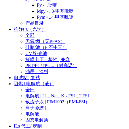
Py - ..吡啶
Mpy - ..3-甲基吡啶
Pym - ..4-甲基吡啶
产品目录
抗静电（光学）
全部
无氟/卤（无PFAS）
硅胶/油（Pt不中毒）
UV胶/光油
撕膜电压、极性 | 兼容
PET/PC/TPU...（耐高温）
油墨、涂料
电减粘 | 复粘
阻燃 | 电解质（液）
全部
电解质 | Li，Na，K - FSI，TFSI
载流子液 | FIM1002（EMI-FSI）
离子凝胶 | ...
电解液
固态电解质
ILs 代工/ 定制