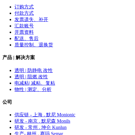
订购方式
付款方式
发票遗失、补开
汇款账号
开票资料
配送、售后
质量控制、退换货
产品 | 解决方案
透明 | 防静电 改性
透明 | 阻燃 改性
电减粘| 减粘、复粘
物性 | 测定、分析
公司
供应链 - 上海 . 默尼 Monionic
研发 - 南京 . 默尼森 Monils
研发 - 常州 . 坤仑 Kunlun
生产- 林州 . 赛玛 Semar