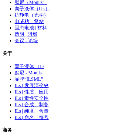
默尼（Monils）
离子液体（ILs）
抗静电（光学）
电减粘、复粘
固态电池 | 材料
透明 | 阻燃
会议 - 论坛
关于
离子液体 - ILs
默尼 - Monils
品牌“ILSML”
ILs | 发展演变史
ILs | 性质、应用
ILs | 毒性安全性
ILs | 合成、制备
ILs | 纯度、含量
ILs | 命名、符号
商务