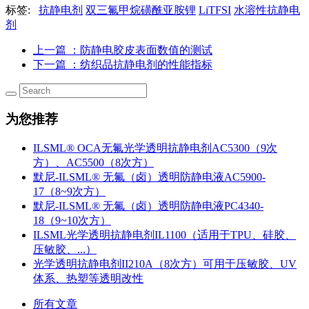
标签:
抗静电剂
双三氟甲烷磺酰亚胺锂
LiTFSI
水溶性抗静电
剂
上一篇
：防静电胶皮表面数值的测试
下一篇
：纺织品抗静电剂的性能指标
为您推荐
ILSML® OCA无氟光学透明抗静电剂AC5300（9次
方）、AC5500（8次方）
默尼-ILSML® 无氟（卤）透明防静电液AC5900-
17（8~9次方）
默尼-ILSML® 无氟（卤）透明防静电液PC4340-
18（9~10次方）
ILSML光学透明抗静电剂IL1100（适用于TPU、硅胶、
压敏胶、...）
光学透明抗静电剂II210A（8次方）可用于压敏胶、UV
体系、热塑等透明改性
所有文章