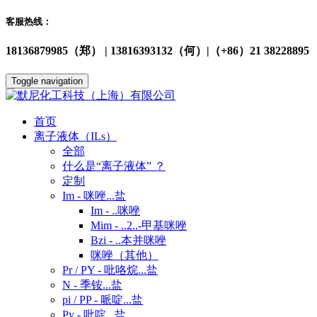
客服热线：
18136879985（郑） | 13816393132（何）|（+86）21 38228895
Toggle navigation
首页
离子液体（ILs）
全部
什么是“离子液体” ？
定制
Im - 咪唑...盐
Im - ..咪唑
Mim - ..2..-甲基咪唑
Bzi - ..本并咪唑
咪唑（其他）
Pr / PY - 吡咯烷...盐
N - 季铵...盐
pi / PP - 哌啶...盐
Py - 吡啶...盐