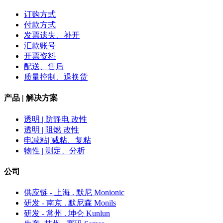
订购方式
付款方式
发票遗失、补开
汇款账号
开票资料
配送、售后
质量控制、退换货
产品 | 解决方案
透明 | 防静电 改性
透明 | 阻燃 改性
电减粘| 减粘、复粘
物性 | 测定、分析
公司
供应链 - 上海 . 默尼 Monionic
研发 - 南京 . 默尼森 Monils
研发 - 常州 . 坤仑 Kunlun