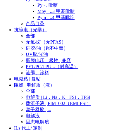
Py - ..吡啶
Mpy - ..3-甲基吡啶
Pym - ..4-甲基吡啶
产品目录
抗静电（光学）
全部
无氟/卤（无PFAS）
硅胶/油（Pt不中毒）
UV胶/光油
撕膜电压、极性 | 兼容
PET/PC/TPU...（耐高温）
油墨、涂料
电减粘 | 复粘
阻燃 | 电解质（液）
全部
电解质 | Li，Na，K - FSI，TFSI
载流子液 | FIM1002（EMI-FSI）
离子凝胶 | ...
电解液
固态电解质
ILs 代工/ 定制