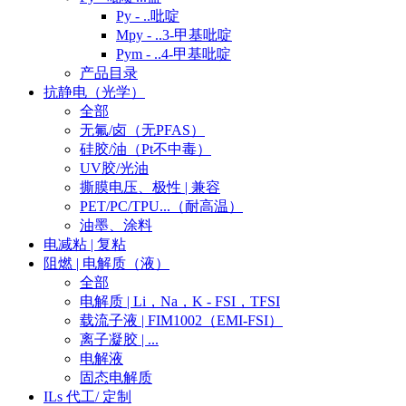
Py - ..吡啶
Mpy - ..3-甲基吡啶
Pym - ..4-甲基吡啶
产品目录
抗静电（光学）
全部
无氟/卤（无PFAS）
硅胶/油（Pt不中毒）
UV胶/光油
撕膜电压、极性 | 兼容
PET/PC/TPU...（耐高温）
油墨、涂料
电减粘 | 复粘
阻燃 | 电解质（液）
全部
电解质 | Li，Na，K - FSI，TFSI
载流子液 | FIM1002（EMI-FSI）
离子凝胶 | ...
电解液
固态电解质
ILs 代工/ 定制