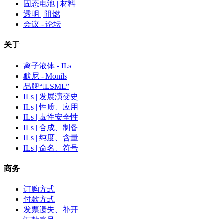
固态电池 | 材料
透明 | 阻燃
会议 - 论坛
关于
离子液体 - ILs
默尼 - Monils
品牌“ILSML”
ILs | 发展演变史
ILs | 性质、应用
ILs | 毒性安全性
ILs | 合成、制备
ILs | 纯度、含量
ILs | 命名、符号
商务
订购方式
付款方式
发票遗失、补开