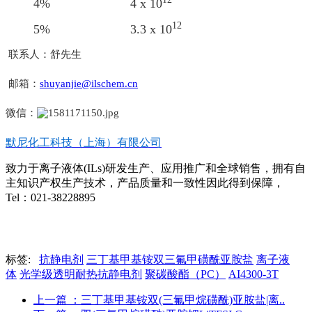
4% 4
x 10
12
5% 3.3
x 10
联系人：舒先生
邮箱：
shuyanjie@ilschem.cn
微信：
默尼化工科技（上海）有限公司
致力于离子液体(ILs)研发生产、应用推广和全球销售，拥有自
主知识产权生产技术，产品质量和一致性因此得到保障，
Tel：021-38228895
标签:
抗静电剂
三丁基甲基铵双三氟甲磺酰亚胺盐
离子液
体
光学级透明耐热抗静电剂
聚碳酸酯（PC）
AI4300-3T
上一篇
：三丁基甲基铵双(三氟甲烷磺酰)亚胺盐|离..