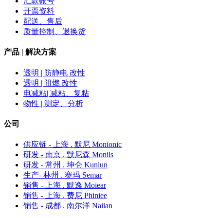
汇款账号
开票资料
配送、售后
质量控制、退换货
产品 | 解决方案
透明 | 防静电 改性
透明 | 阻燃 改性
电减粘| 减粘、复粘
物性 | 测定、分析
公司
供应链 - 上海 . 默尼 Monionic
研发 - 南京 . 默尼森 Monils
研发 - 常州 . 坤仑 Kunlun
生产- 林州 . 赛玛 Semar
销售 - 上海 . 默逸 Moiear
销售 - 上海 . 费尼 Phiniee
销售 - 成都 . 南尔洋 Naiian