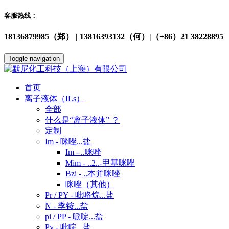
客服热线：
18136879985（郑） | 13816393132（何）|（+86）21 38228895
Toggle navigation
首页
离子液体（ILs）
全部
什么是“离子液体” ？
定制
Im - 咪唑...盐
Im - ..咪唑
Mim - ..2..-甲基咪唑
Bzi - ..本并咪唑
咪唑（其他）
Pr / PY - 吡咯烷...盐
N - 季铵...盐
pi / PP - 哌啶...盐
Py - 吡啶...盐