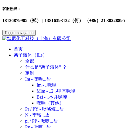
客服热线：
18136879985（郑） | 13816393132（何）|（+86）21 38228895
Toggle navigation
首页
离子液体（ILs）
全部
什么是“离子液体” ？
定制
Im - 咪唑...盐
Im - ..咪唑
Mim - ..2..-甲基咪唑
Bzi - ..本并咪唑
咪唑（其他）
Pr / PY - 吡咯烷...盐
N - 季铵...盐
pi / PP - 哌啶...盐
Py - 吡啶...盐