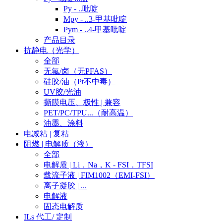
Py - ..吡啶
Mpy - ..3-甲基吡啶
Pym - ..4-甲基吡啶
产品目录
抗静电（光学）
全部
无氟/卤（无PFAS）
硅胶/油（Pt不中毒）
UV胶/光油
撕膜电压、极性 | 兼容
PET/PC/TPU...（耐高温）
油墨、涂料
电减粘 | 复粘
阻燃 | 电解质（液）
全部
电解质 | Li，Na，K - FSI，TFSI
载流子液 | FIM1002（EMI-FSI）
离子凝胶 | ...
电解液
固态电解质
ILs 代工/ 定制