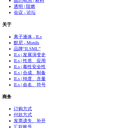
固态电池 | 材料
透明 | 阻燃
会议 - 论坛
关于
离子液体 - ILs
默尼 - Monils
品牌“ILSML”
ILs | 发展演变史
ILs | 性质、应用
ILs | 毒性安全性
ILs | 合成、制备
ILs | 纯度、含量
ILs | 命名、符号
商务
订购方式
付款方式
发票遗失、补开
汇款账号