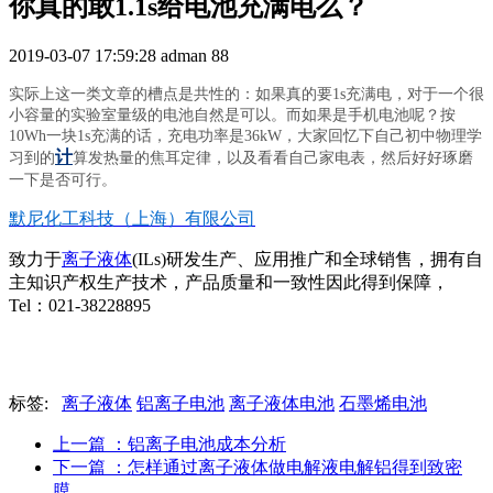
你真的敢1.1s给电池充满电么？
2019-03-07 17:59:28
adman
88
实际上这一类文章的槽点是共性的：如果真的要1s充满电，对于一个很
小容量的实验室量级的电池自然是可以。而如果是手机电池呢？按
10Wh一块1s充满的话，充电功率是36kW，大家回忆下自己初中物理学
计
习到的
算发热量的焦耳定律，以及看看自己家电表，然后好好琢磨
一下是否可行。
默尼化工科技（上海）有限公司
致力于
离子液体
(ILs)研发生产、应用推广和全球销售，拥有自
主知识产权生产技术，产品质量和一致性因此得到保障，
Tel：021-38228895
标签:
离子液体
铝离子电池
离子液体电池
石墨烯电池
上一篇
：铝离子电池成本分析
下一篇
：怎样通过离子液体做电解液电解铝得到致密
膜..