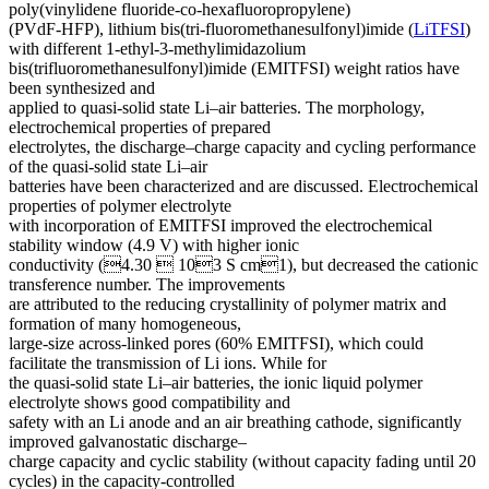
poly(vinylidene fluoride-co-hexafluoropropylene)
(PVdF-HFP), lithium bis(tri-fluoromethanesulfonyl)imide (
LiTFSI
)
with different 1-ethyl-3-methylimidazolium
bis(trifluoromethanesulfonyl)imide (EMITFSI) weight ratios have
been synthesized and
applied to quasi-solid state Li–air batteries. The morphology,
electrochemical properties of prepared
electrolytes, the discharge–charge capacity and cycling performance
of the quasi-solid state Li–air
batteries have been characterized and are discussed. Electrochemical
properties of polymer electrolyte
with incorporation of EMITFSI improved the electrochemical
stability window (4.9 V) with higher ionic
conductivity (4.30  103 S cm1), but decreased the cationic
transference number. The improvements
are attributed to the reducing crystallinity of polymer matrix and
formation of many homogeneous,
large-size across-linked pores (60% EMITFSI), which could
facilitate the transmission of Li ions. While for
the quasi-solid state Li–air batteries, the ionic liquid polymer
electrolyte shows good compatibility and
safety with an Li anode and an air breathing cathode, significantly
improved galvanostatic discharge–
charge capacity and cyclic stability (without capacity fading until 20
cycles) in the capacity-controlled