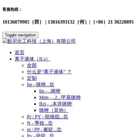
客服热线：
18136879985（郑） | 13816393132（何）|（+86）21 38228895
Toggle navigation
首页
离子液体（ILs）
全部
什么是“离子液体” ？
定制
Im - 咪唑...盐
Im - ..咪唑
Mim - ..2..-甲基咪唑
Bzi - ..本并咪唑
咪唑（其他）
Pr / PY - 吡咯烷...盐
N - 季铵...盐
pi / PP - 哌啶...盐
Py - 吡啶...盐