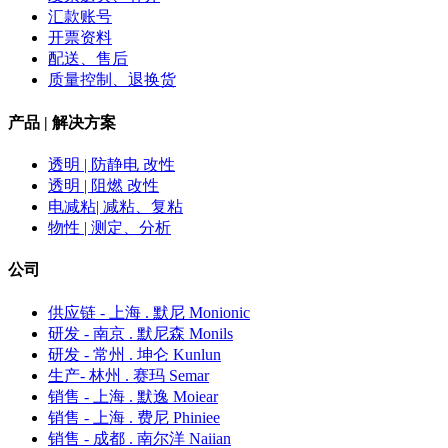
汇款账号
开票资料
配送、售后
质量控制、退换货
产品 | 解决方案
透明 | 防静电 改性
透明 | 阻燃 改性
电减粘| 减粘、复粘
物性 | 测定、分析
公司
供应链 - 上海 . 默尼 Monionic
研发 - 南京 . 默尼森 Monils
研发 - 常州 . 坤仑 Kunlun
生产- 林州 . 赛玛 Semar
销售 - 上海 . 默逸 Moiear
销售 - 上海 . 费尼 Phiniee
销售 - 成都 . 南尔洋 Naiian