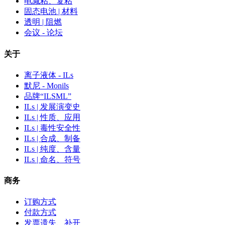
电减粘、复粘
固态电池 | 材料
透明 | 阻燃
会议 - 论坛
关于
离子液体 - ILs
默尼 - Monils
品牌“ILSML”
ILs | 发展演变史
ILs | 性质、应用
ILs | 毒性安全性
ILs | 合成、制备
ILs | 纯度、含量
ILs | 命名、符号
商务
订购方式
付款方式
发票遗失、补开