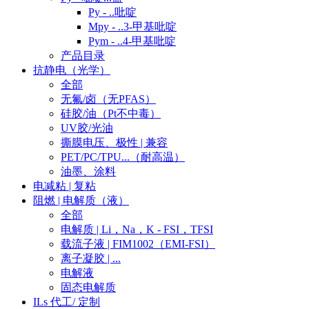
Py - ..吡啶
Mpy - ..3-甲基吡啶
Pym - ..4-甲基吡啶
产品目录
抗静电（光学）
全部
无氟/卤（无PFAS）
硅胶/油（Pt不中毒）
UV胶/光油
撕膜电压、极性 | 兼容
PET/PC/TPU...（耐高温）
油墨、涂料
电减粘 | 复粘
阻燃 | 电解质（液）
全部
电解质 | Li，Na，K - FSI，TFSI
载流子液 | FIM1002（EMI-FSI）
离子凝胶 | ...
电解液
固态电解质
ILs 代工/ 定制