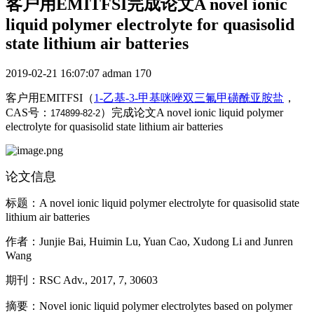
客户用EMITFSI完成论文A novel ionic
liquid polymer electrolyte for quasisolid
state lithium air batteries
2019-02-21 16:07:07
adman
170
客户用EMITFSI（
1-乙基-3-甲基咪唑双三氟甲磺酰亚胺盐
，
CAS号：
）完成论文A novel ionic liquid polymer
174899-82-2
electrolyte for quasisolid state lithium air batteries
论文信息
标题：A novel ionic liquid polymer electrolyte for quasisolid state
lithium air batteries
作者：Junjie Bai, Huimin Lu, Yuan Cao, Xudong Li and Junren
Wang
期刊：RSC Adv., 2017, 7, 30603
摘要：Novel ionic liquid polymer electrolytes based on polymer