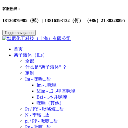
客服热线：
18136879985（郑） | 13816393132（何）|（+86）21 38228895
Toggle navigation
首页
离子液体（ILs）
全部
什么是“离子液体” ？
定制
Im - 咪唑...盐
Im - ..咪唑
Mim - ..2..-甲基咪唑
Bzi - ..本并咪唑
咪唑（其他）
Pr / PY - 吡咯烷...盐
N - 季铵...盐
pi / PP - 哌啶...盐
Py - 吡啶...盐