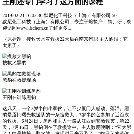
王刚还专门学习了这方面的课程
2019-02-21 16:03:36
默尼化工科技（上海）有限公司
50
默尼化工科技（上海）有限公司，专注于熔盐产、销、研，欢
迎访问www.ilschem.cn了解更多...
（原标题：搜救犬水灾救援22天后在南京殉职 主人洒泪：它
太累了）
搜救犬黑豹
黑豹在救援现场
王刚在训练黑豹
这几天，一个3岁半的小家伙，让不少厦门人感动、落泪。黑
豹是厦门曙光救援队的一条搜救犬，3岁半的它参加了近百次
的救援。6月24日，黑豹和主人一路从江西到安徽救灾，第22
天，7月16日，黑豹倒在了救援途中。主人数度哽咽：“它太累
了！中暑抽搐，脑水肿，发现时已来不及了。”昨日它的遗体