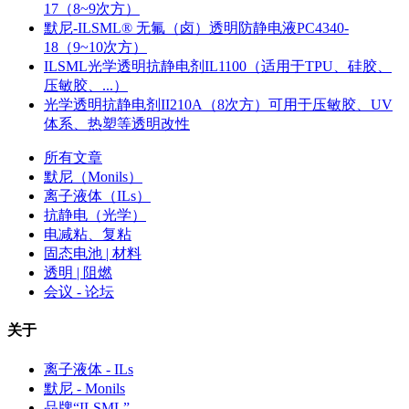
17（8~9次方）
默尼-ILSML® 无氟（卤）透明防静电液PC4340-
18（9~10次方）
ILSML光学透明抗静电剂IL1100（适用于TPU、硅胶、
压敏胶、...）
光学透明抗静电剂II210A（8次方）可用于压敏胶、UV
体系、热塑等透明改性
所有文章
默尼（Monils）
离子液体（ILs）
抗静电（光学）
电减粘、复粘
固态电池 | 材料
透明 | 阻燃
会议 - 论坛
关于
离子液体 - ILs
默尼 - Monils
品牌“ILSML”