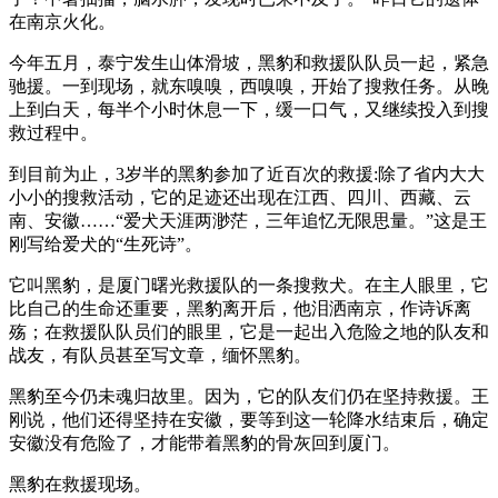
在南京火化。
今年五月，泰宁发生山体滑坡，黑豹和救援队队员一起，紧急
驰援。一到现场，就东嗅嗅，西嗅嗅，开始了搜救任务。从晚
上到白天，每半个小时休息一下，缓一口气，又继续投入到搜
救过程中。
到目前为止，3岁半的黑豹参加了近百次的救援:除了省内大大
小小的搜救活动，它的足迹还出现在江西、四川、西藏、云
南、安徽……“爱犬天涯两渺茫，三年追忆无限思量。”这是王
刚写给爱犬的“生死诗”。
它叫黑豹，是厦门曙光救援队的一条搜救犬。在主人眼里，它
比自己的生命还重要，黑豹离开后，他泪洒南京，作诗诉离
殇；在救援队队员们的眼里，它是一起出入危险之地的队友和
战友，有队员甚至写文章，缅怀黑豹。
黑豹至今仍未魂归故里。因为，它的队友们仍在坚持救援。王
刚说，他们还得坚持在安徽，要等到这一轮降水结束后，确定
安徽没有危险了，才能带着黑豹的骨灰回到厦门。
黑豹在救援现场。