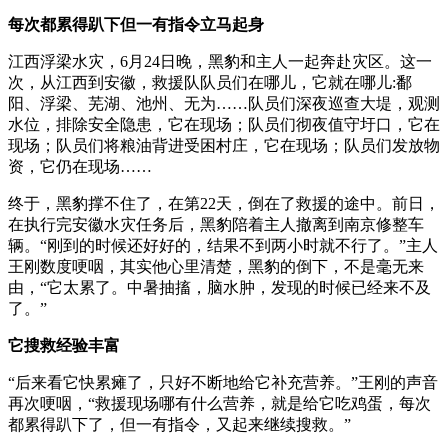
每次都累得趴下但一有指令立马起身
江西浮梁水灾，6月24日晚，黑豹和主人一起奔赴灾区。这一
次，从江西到安徽，救援队队员们在哪儿，它就在哪儿:鄱
阳、浮梁、芜湖、池州、无为……队员们深夜巡查大堤，观测
水位，排除安全隐患，它在现场；队员们彻夜值守圩口，它在
现场；队员们将粮油背进受困村庄，它在现场；队员们发放物
资，它仍在现场……
终于，黑豹撑不住了，在第22天，倒在了救援的途中。前日，
在执行完安徽水灾任务后，黑豹陪着主人撤离到南京修整车
辆。“刚到的时候还好好的，结果不到两小时就不行了。”主人
王刚数度哽咽，其实他心里清楚，黑豹的倒下，不是毫无来
由，“它太累了。中暑抽搐，脑水肿，发现的时候已经来不及
了。”
它搜救经验丰富
“后来看它快累瘫了，只好不断地给它补充营养。”王刚的声音
再次哽咽，“救援现场哪有什么营养，就是给它吃鸡蛋，每次
都累得趴下了，但一有指令，又起来继续搜救。”