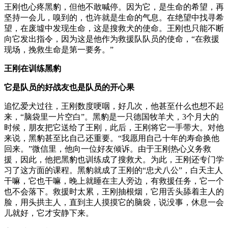
王刚也心疼黑豹，但他不敢喊停。因为它，是生命的希望，再
坚持一会儿，嗅到的，也许就是生命的气息。在绝望中找寻希
望，在废墟中发现生命，这是搜救犬的使命。王刚也只能不断
向它发出指令，因为这是他作为救援队队员的使命，“在救援
现场，挽救生命是第一要务。”
王刚在训练黑豹
它是队员的好战友也是队员的开心果
追忆爱犬过往，王刚数度哽咽，好几次，他甚至什么也想不起
来，“脑袋里一片空白”。黑豹是一只德国牧羊犬，3个月大的
时候，朋友把它送给了王刚，此后，王刚将它一手带大。对他
来说，黑豹甚至比自己还重要。“我愿用自己十年的寿命换他
回来。”微信里，他向一位好友倾诉。由于王刚热心义务救
援，因此，他把黑豹也训练成了搜救犬。为此，王刚还专门学
习了这方面的课程。黑豹就成了王刚的“忠犬八公”，白天主人
干嘛，它也干嘛，晚上就睡在主人旁边，有救援任务，它一个
也不会落下。救援时太累，王刚抽根烟，它用舌头舔着主人的
脸，用头拱主人，直到主人摸摸它的脑袋，说没事，休息一会
儿就好，它才安静下来。