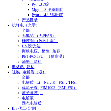
Py - ..吡啶
Mpy - ..3-甲基吡啶
Pym - ..4-甲基吡啶
产品目录
抗静电（光学）
全部
无氟/卤（无PFAS）
硅胶/油（Pt不中毒）
UV胶/光油
撕膜电压、极性 | 兼容
PET/PC/TPU...（耐高温）
油墨、涂料
电减粘 | 复粘
阻燃 | 电解质（液）
全部
电解质 | Li，Na，K - FSI，TFSI
载流子液 | FIM1002（EMI-FSI）
离子凝胶 | ...
电解液
固态电解质
ILs 代工/ 定制