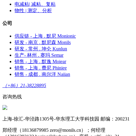
电减粘| 减粘、复粘
物性 | 测定、分析
公司
供应链 - 上海 . 默尼 Monionic
研发 - 南京 . 默尼森 Monils
研发 - 常州 . 坤仑 Kunlun
生产- 林州 . 赛玛 Semar
销售 - 上海 . 默逸 Moiear
销售 - 上海 . 费尼 Phiniee
销售 - 成都 . 南尔洋 Naiian
（+86）21-38228895
咨询热线
上海-徐汇-华泾路1305号-华东理工大学科技园 邮编：200231
郑经理（18136879985 zero@monils.cn）；何经理