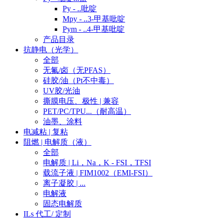
Py - ..吡啶
Mpy - ..3-甲基吡啶
Pym - ..4-甲基吡啶
产品目录
抗静电（光学）
全部
无氟/卤（无PFAS）
硅胶/油（Pt不中毒）
UV胶/光油
撕膜电压、极性 | 兼容
PET/PC/TPU...（耐高温）
油墨、涂料
电减粘 | 复粘
阻燃 | 电解质（液）
全部
电解质 | Li，Na，K - FSI，TFSI
载流子液 | FIM1002（EMI-FSI）
离子凝胶 | ...
电解液
固态电解质
ILs 代工/ 定制