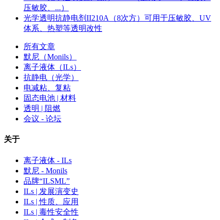
压敏胶、...）
光学透明抗静电剂II210A（8次方）可用于压敏胶、UV
体系、热塑等透明改性
所有文章
默尼（Monils）
离子液体（ILs）
抗静电（光学）
电减粘、复粘
固态电池 | 材料
透明 | 阻燃
会议 - 论坛
关于
离子液体 - ILs
默尼 - Monils
品牌“ILSML”
ILs | 发展演变史
ILs | 性质、应用
ILs | 毒性安全性