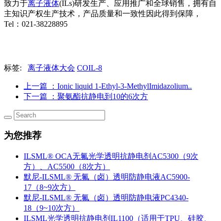
致力于
离子液体
(ILs)研发生产、应用推广和全球销售，拥有自
主知识产权生产技术，产品质量和一致性因此得到保障，
Tel：021-38228895
标签:
离子液体大会
COIL-8
上一篇
：Ionic liquid 1-Ethyl-3-MethylImidazolium..
下一篇
：聚氨酯抗静电到10的6次方
为您推荐
ILSML® OCA无氟光学透明抗静电剂AC5300（9次
方）、AC5500（8次方）
默尼-ILSML® 无氟（卤）透明防静电液AC5900-
17（8~9次方）
默尼-ILSML® 无氟（卤）透明防静电液PC4340-
18（9~10次方）
ILSML光学透明抗静电剂IL1100（适用于TPU、硅胶、