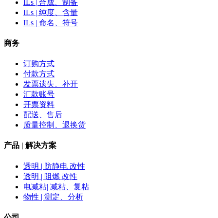
ILs | 合成、制备
ILs | 纯度、含量
ILs | 命名、符号
商务
订购方式
付款方式
发票遗失、补开
汇款账号
开票资料
配送、售后
质量控制、退换货
产品 | 解决方案
透明 | 防静电 改性
透明 | 阻燃 改性
电减粘| 减粘、复粘
物性 | 测定、分析
公司