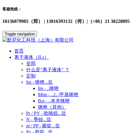
客服热线：
18136879985（郑） | 13816393132（何）|（+86）21 38228895
Toggle navigation
首页
离子液体（ILs）
全部
什么是“离子液体” ？
定制
Im - 咪唑...盐
Im - ..咪唑
Mim - ..2..-甲基咪唑
Bzi - ..本并咪唑
咪唑（其他）
Pr / PY - 吡咯烷...盐
N - 季铵...盐
pi / PP - 哌啶...盐
Py - 吡啶...盐