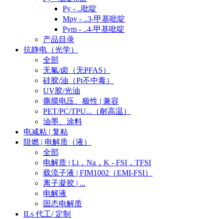
Py - ..吡啶
Mpy - ..3-甲基吡啶
Pym - ..4-甲基吡啶
产品目录
抗静电（光学）
全部
无氟/卤（无PFAS）
硅胶/油（Pt不中毒）
UV胶/光油
撕膜电压、极性 | 兼容
PET/PC/TPU...（耐高温）
油墨、涂料
电减粘 | 复粘
阻燃 | 电解质（液）
全部
电解质 | Li，Na，K - FSI，TFSI
载流子液 | FIM1002（EMI-FSI）
离子凝胶 | ...
电解液
固态电解质
ILs 代工/ 定制