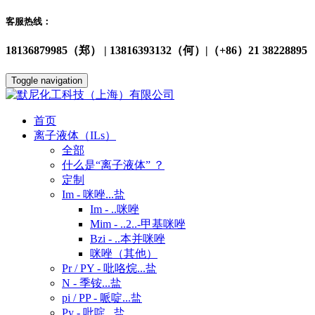
客服热线：
18136879985（郑） | 13816393132（何）|（+86）21 38228895
Toggle navigation
首页
离子液体（ILs）
全部
什么是“离子液体” ？
定制
Im - 咪唑...盐
Im - ..咪唑
Mim - ..2..-甲基咪唑
Bzi - ..本并咪唑
咪唑（其他）
Pr / PY - 吡咯烷...盐
N - 季铵...盐
pi / PP - 哌啶...盐
Py - 吡啶...盐