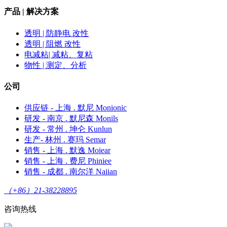
产品 | 解决方案
透明 | 防静电 改性
透明 | 阻燃 改性
电减粘| 减粘、复粘
物性 | 测定、分析
公司
供应链 - 上海 . 默尼 Monionic
研发 - 南京 . 默尼森 Monils
研发 - 常州 . 坤仑 Kunlun
生产- 林州 . 赛玛 Semar
销售 - 上海 . 默逸 Moiear
销售 - 上海 . 费尼 Phiniee
销售 - 成都 . 南尔洋 Naiian
（+86）21-38228895
咨询热线