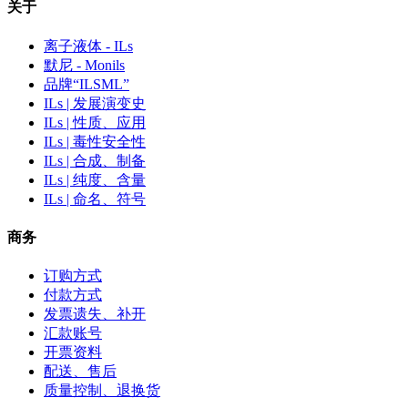
关于
离子液体 - ILs
默尼 - Monils
品牌“ILSML”
ILs | 发展演变史
ILs | 性质、应用
ILs | 毒性安全性
ILs | 合成、制备
ILs | 纯度、含量
ILs | 命名、符号
商务
订购方式
付款方式
发票遗失、补开
汇款账号
开票资料
配送、售后
质量控制、退换货