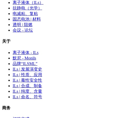
离子液体（ILs）
抗静电（光学）
电减粘、复粘
固态电池 | 材料
透明 | 阻燃
会议 - 论坛
关于
离子液体 - ILs
默尼 - Monils
品牌“ILSML”
ILs | 发展演变史
ILs | 性质、应用
ILs | 毒性安全性
ILs | 合成、制备
ILs | 纯度、含量
ILs | 命名、符号
商务