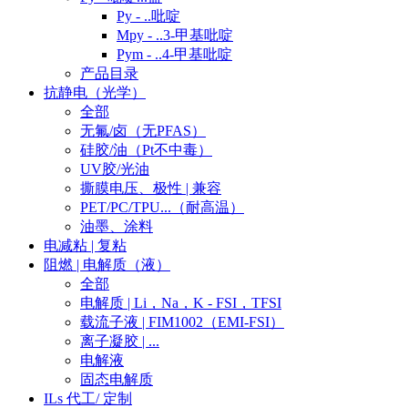
Py - ..吡啶
Mpy - ..3-甲基吡啶
Pym - ..4-甲基吡啶
产品目录
抗静电（光学）
全部
无氟/卤（无PFAS）
硅胶/油（Pt不中毒）
UV胶/光油
撕膜电压、极性 | 兼容
PET/PC/TPU...（耐高温）
油墨、涂料
电减粘 | 复粘
阻燃 | 电解质（液）
全部
电解质 | Li，Na，K - FSI，TFSI
载流子液 | FIM1002（EMI-FSI）
离子凝胶 | ...
电解液
固态电解质
ILs 代工/ 定制