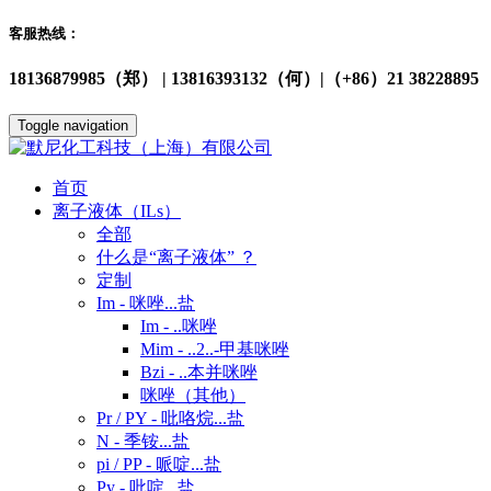
客服热线：
18136879985（郑） | 13816393132（何）|（+86）21 38228895
Toggle navigation
首页
离子液体（ILs）
全部
什么是“离子液体” ？
定制
Im - 咪唑...盐
Im - ..咪唑
Mim - ..2..-甲基咪唑
Bzi - ..本并咪唑
咪唑（其他）
Pr / PY - 吡咯烷...盐
N - 季铵...盐
pi / PP - 哌啶...盐
Py - 吡啶...盐