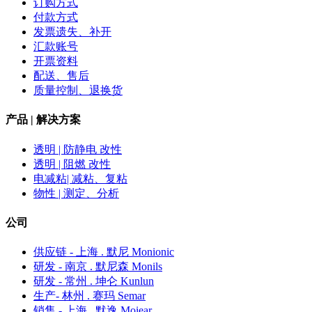
订购方式
付款方式
发票遗失、补开
汇款账号
开票资料
配送、售后
质量控制、退换货
产品 | 解决方案
透明 | 防静电 改性
透明 | 阻燃 改性
电减粘| 减粘、复粘
物性 | 测定、分析
公司
供应链 - 上海 . 默尼 Monionic
研发 - 南京 . 默尼森 Monils
研发 - 常州 . 坤仑 Kunlun
生产- 林州 . 赛玛 Semar
销售 - 上海 . 默逸 Moiear