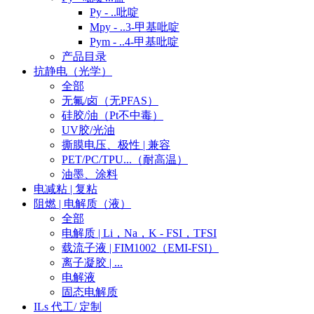
Py - ..吡啶
Mpy - ..3-甲基吡啶
Pym - ..4-甲基吡啶
产品目录
抗静电（光学）
全部
无氟/卤（无PFAS）
硅胶/油（Pt不中毒）
UV胶/光油
撕膜电压、极性 | 兼容
PET/PC/TPU...（耐高温）
油墨、涂料
电减粘 | 复粘
阻燃 | 电解质（液）
全部
电解质 | Li，Na，K - FSI，TFSI
载流子液 | FIM1002（EMI-FSI）
离子凝胶 | ...
电解液
固态电解质
ILs 代工/ 定制