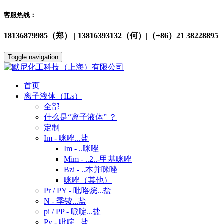
客服热线：
18136879985（郑） | 13816393132（何）|（+86）21 38228895
Toggle navigation
首页
离子液体（ILs）
全部
什么是“离子液体” ？
定制
Im - 咪唑...盐
Im - ..咪唑
Mim - ..2..-甲基咪唑
Bzi - ..本并咪唑
咪唑（其他）
Pr / PY - 吡咯烷...盐
N - 季铵...盐
pi / PP - 哌啶...盐
Py - 吡啶...盐