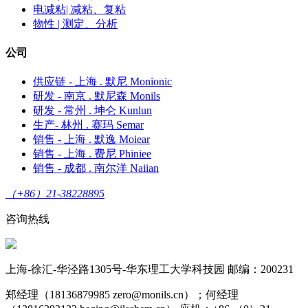
电减粘| 减粘、复粘
物性 | 测定、分析
公司
供应链 - 上海 . 默尼 Monionic
研发 - 南京 . 默尼森 Monils
研发 - 常州 . 坤仑 Kunlun
生产- 林州 . 赛玛 Semar
销售 - 上海 . 默逸 Moiear
销售 - 上海 . 费尼 Phiniee
销售 - 成都 . 南尔洋 Naiian
（+86）21-38228895
咨询热线
上海-徐汇-华泾路1305号-华东理工大学科技园 邮编：200231
郑经理（18136879985 zero@monils.cn）；何经理