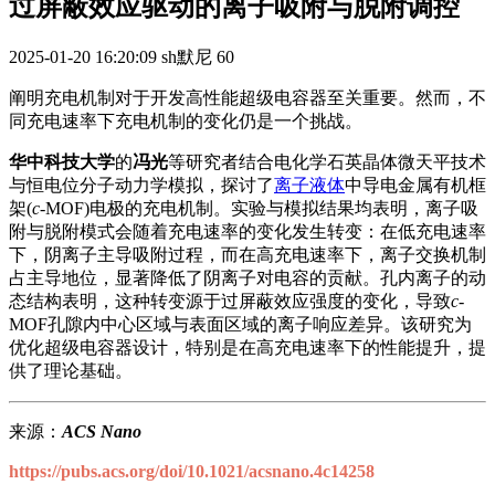
过屏蔽效应驱动的离子吸附与脱附调控
2025-01-20 16:20:09
sh默尼
60
阐明充电机制对于开发高性能超级电容器至关重要。然而，不
同充电速率下充电机制的变化仍是一个挑战。
华中科技大学
的
冯光
等研究者结合电化学石英晶体微天平技术
与恒电位分子动力学模拟，探讨了
离子液体
中导电金属有机框
架(
c
-MOF)电极的充电机制。实验与模拟结果均表明，离子吸
附与脱附模式会随着充电速率的变化发生转变：在低充电速率
下，阴离子主导吸附过程，而在高充电速率下，离子交换机制
占主导地位，显著降低了阴离子对电容的贡献。孔内离子的动
态结构表明，这种转变源于过屏蔽效应强度的变化，导致
c
-
MOF孔隙内中心区域与表面区域的离子响应差异。该研究为
优化超级电容器设计，特别是在高充电速率下的性能提升，提
供了理论基础。
来源：
ACS Nano
https://pubs.acs.org/doi/10.1021/acsnano.4c14258