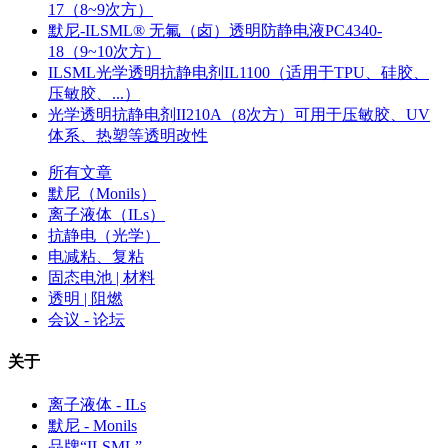
17（8~9次方）
默尼-ILSML® 无氟（卤）透明防静电液PC4340-
18（9~10次方）
ILSML光学透明抗静电剂IL1100（适用于TPU、硅胶、
压敏胶、...）
光学透明抗静电剂II210A（8次方）可用于压敏胶、UV
体系、热塑等透明改性
所有文章
默尼（Monils）
离子液体（ILs）
抗静电（光学）
电减粘、复粘
固态电池 | 材料
透明 | 阻燃
会议 - 论坛
关于
离子液体 - ILs
默尼 - Monils
品牌“ILSML”