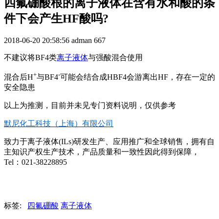
四氟硼酸根的离子液体在含有水和酸的条
件下会产生HF酸吗?
2018-06-20 20:58:56
adman
667
不建议将BF4类
离子液体
与强酸混合使用
+
-
混合后H
与BF4
可能会结合成HBF4会游离出HF，存在一定的
安全隐患
以上为推测，目前并未见专门资料说明，仅供参考
默尼化工科技（上海）有限公司
致力于离子液体(ILs)研发生产、应用推广和全球销售，拥有自
主知识产权生产技术，产品质量和一致性因此得到保障，
Tel：021-38228895
标签:
四氟硼酸
离子液体