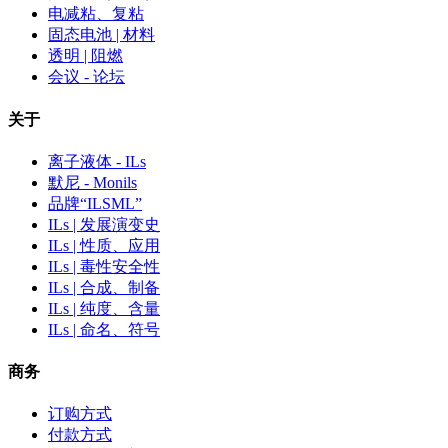
电减粘、复粘
固态电池 | 材料
透明 | 阻燃
会议 - 论坛
关于
离子液体 - ILs
默尼 - Monils
品牌“ILSML”
ILs | 发展演变史
ILs | 性质、应用
ILs | 毒性安全性
ILs | 合成、制备
ILs | 纯度、含量
ILs | 命名、符号
商务
订购方式
付款方式