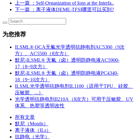
上一篇
：Self-Organization of Ions at the Interfa..
下一篇
：离子液体DEME-TFSI哪里可以买到?
为您推荐
ILSML® OCA无氟光学透明抗静电剂AC5300（9次
方）、AC5500（8次方）
默尼-ILSML® 无氟（卤）透明防静电液AC5900-
17（8~9次方）
默尼-ILSML® 无氟（卤）透明防静电液PC4340-
18（9~10次方）
ILSML光学透明抗静电剂IL1100（适用于TPU、硅胶、
压敏胶、...）
光学透明抗静电剂II210A（8次方）可用于压敏胶、UV
体系、热塑等透明改性
所有文章
默尼（Monils）
离子液体（ILs）
抗静电（光学）