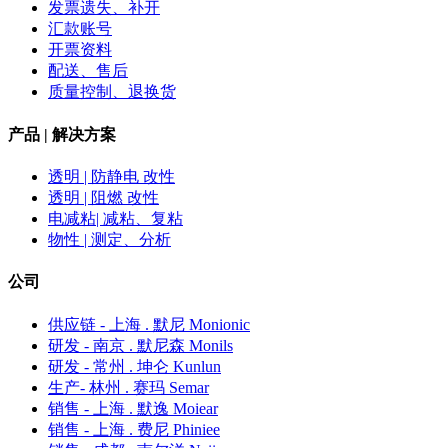
发票遗失、补开
汇款账号
开票资料
配送、售后
质量控制、退换货
产品 | 解决方案
透明 | 防静电 改性
透明 | 阻燃 改性
电减粘| 减粘、复粘
物性 | 测定、分析
公司
供应链 - 上海 . 默尼 Monionic
研发 - 南京 . 默尼森 Monils
研发 - 常州 . 坤仑 Kunlun
生产- 林州 . 赛玛 Semar
销售 - 上海 . 默逸 Moiear
销售 - 上海 . 费尼 Phiniee