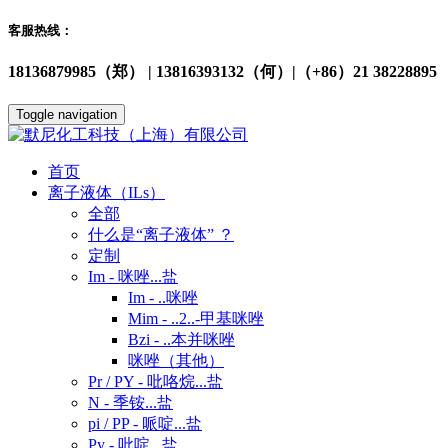
客服热线：
18136879985（郑） | 13816393132（何）|（+86）21 38228895
Toggle navigation
首页
离子液体（ILs）
全部
什么是“离子液体” ？
定制
Im - 咪唑...盐
Im - ..咪唑
Mim - ..2..-甲基咪唑
Bzi - ..本并咪唑
咪唑（其他）
Pr / PY - 吡咯烷...盐
N - 季铵...盐
pi / PP - 哌啶...盐
Py - 吡啶...盐