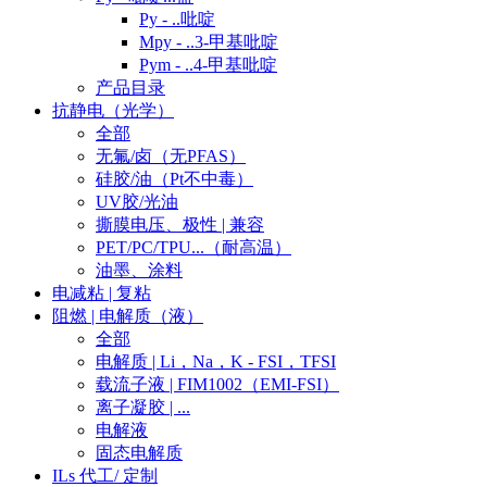
Py - ..吡啶
Mpy - ..3-甲基吡啶
Pym - ..4-甲基吡啶
产品目录
抗静电（光学）
全部
无氟/卤（无PFAS）
硅胶/油（Pt不中毒）
UV胶/光油
撕膜电压、极性 | 兼容
PET/PC/TPU...（耐高温）
油墨、涂料
电减粘 | 复粘
阻燃 | 电解质（液）
全部
电解质 | Li，Na，K - FSI，TFSI
载流子液 | FIM1002（EMI-FSI）
离子凝胶 | ...
电解液
固态电解质
ILs 代工/ 定制