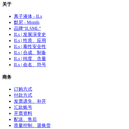
关于
离子液体 - ILs
默尼 - Monils
品牌“ILSML”
ILs | 发展演变史
ILs | 性质、应用
ILs | 毒性安全性
ILs | 合成、制备
ILs | 纯度、含量
ILs | 命名、符号
商务
订购方式
付款方式
发票遗失、补开
汇款账号
开票资料
配送、售后
质量控制、退换货