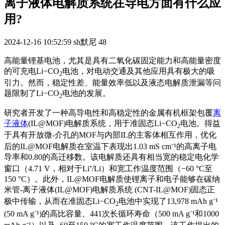
离子液体电解质系统在导电方面有什么应
用?
2024-12-16 10:52:59
sh默尼
48
高能量锂基电池，尤其是具有二氧化碳固定能力和高能量密度
的可充电Li−CO
电池，对电动交通及其他应用具有极大的吸
2
引力。然而，稳定性差、能量效率低以及液态电解质泄漏等问
题限制了Li−CO
电池的发展。
2
研究者开发了一种高导电性和高稳定性的金属有机框架包覆
离
子液体
(IL@MOF)电解质系统，用于准固态Li−CO
电池。得益
2
于具有开放微-介孔的MOF与内部IL的主客体相互作用，优化
后的IL@MOF电解质在室温下表现出1.03 mS cm⁻¹的高离子电
导率和0.80的高迁移数。该电解质还具有相当宽的稳定电化学
窗口（4.71 V，相对于Li⁺/Li）和宽工作温度范围（−60 °C至
150 °C）。此外，IL@MOF电解质使锂离子和电子能够在碳纳
米管-
离子液体(IL@MOF)电解质系统
(CNT-IL@MOF)固态正
极中传输，从而在准固态Li−CO
电池中实现了13,978 mAh g⁻¹
2
(50 mA g⁻¹)的高比容量、441次长循环寿命（500 mA g⁻¹和1000