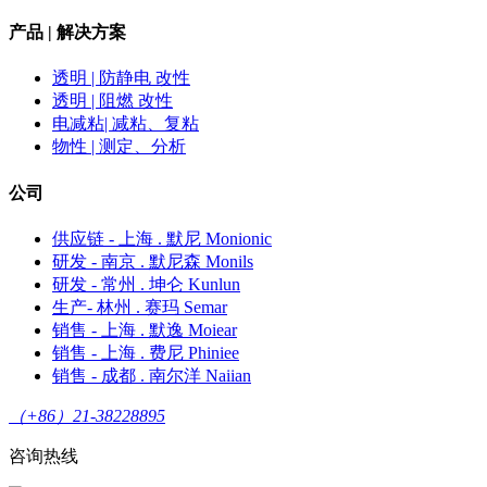
产品 | 解决方案
透明 | 防静电 改性
透明 | 阻燃 改性
电减粘| 减粘、复粘
物性 | 测定、分析
公司
供应链 - 上海 . 默尼 Monionic
研发 - 南京 . 默尼森 Monils
研发 - 常州 . 坤仑 Kunlun
生产- 林州 . 赛玛 Semar
销售 - 上海 . 默逸 Moiear
销售 - 上海 . 费尼 Phiniee
销售 - 成都 . 南尔洋 Naiian
（+86）21-38228895
咨询热线