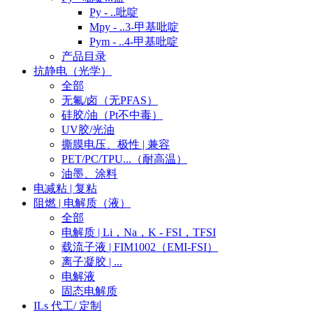
Py - ..吡啶
Mpy - ..3-甲基吡啶
Pym - ..4-甲基吡啶
产品目录
抗静电（光学）
全部
无氟/卤（无PFAS）
硅胶/油（Pt不中毒）
UV胶/光油
撕膜电压、极性 | 兼容
PET/PC/TPU...（耐高温）
油墨、涂料
电减粘 | 复粘
阻燃 | 电解质（液）
全部
电解质 | Li，Na，K - FSI，TFSI
载流子液 | FIM1002（EMI-FSI）
离子凝胶 | ...
电解液
固态电解质
ILs 代工/ 定制