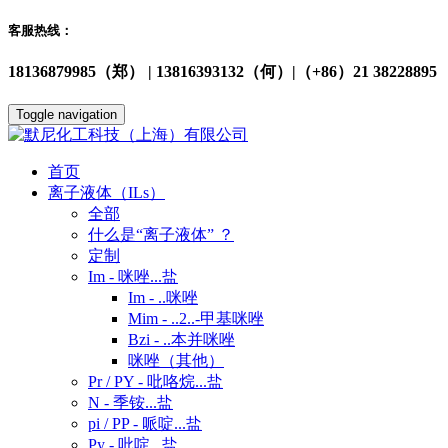
客服热线：
18136879985（郑） | 13816393132（何）|（+86）21 38228895
Toggle navigation
首页
离子液体（ILs）
全部
什么是“离子液体” ？
定制
Im - 咪唑...盐
Im - ..咪唑
Mim - ..2..-甲基咪唑
Bzi - ..本并咪唑
咪唑（其他）
Pr / PY - 吡咯烷...盐
N - 季铵...盐
pi / PP - 哌啶...盐
Py - 吡啶...盐