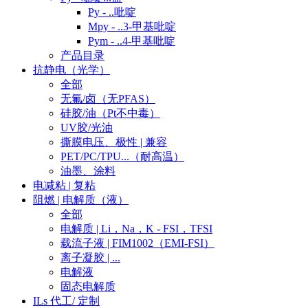
Py - ..吡啶
Mpy - ..3-甲基吡啶
Pym - ..4-甲基吡啶
产品目录
抗静电（光学）
全部
无氟/卤（无PFAS）
硅胶/油（Pt不中毒）
UV胶/光油
撕膜电压、极性 | 兼容
PET/PC/TPU...（耐高温）
油墨、涂料
电减粘 | 复粘
阻燃 | 电解质（液）
全部
电解质 | Li，Na，K - FSI，TFSI
载流子液 | FIM1002（EMI-FSI）
离子凝胶 | ...
电解液
固态电解质
ILs 代工/ 定制