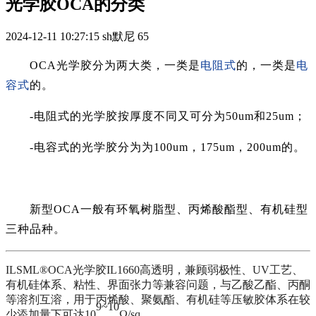
光学胶OCA的分类
2024-12-11 10:27:15
sh默尼
65
OCA光学胶分为两大类，一类是
电阻式
的，一类是
电
容式
的。
-电阻式的光学胶按厚度不同又可分为50um和25um；
-电容式的光学胶分为为100um，175um，200um的。
新型OCA一般有环氧树脂型、丙烯酸酯型、有机硅型
三种品种。
ILSML®OCA光学胶IL1660高透明，兼顾弱极性、UV工艺、
有机硅体系、粘性、界面张力等兼容问题，与乙酸乙酯、丙酮
等溶剂互溶，用于丙烯酸、聚氨酯、有机硅等压敏胶体系在较
9
~10
少添加量下可达10
Ω/sq。