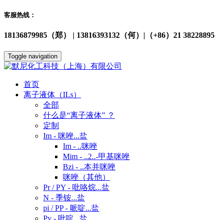
客服热线：
18136879985（郑） | 13816393132（何）|（+86）21 38228895
Toggle navigation
首页
离子液体（ILs）
全部
什么是“离子液体” ？
定制
Im - 咪唑...盐
Im - ..咪唑
Mim - ..2..-甲基咪唑
Bzi - ..本并咪唑
咪唑（其他）
Pr / PY - 吡咯烷...盐
N - 季铵...盐
pi / PP - 哌啶...盐
Py - 吡啶...盐