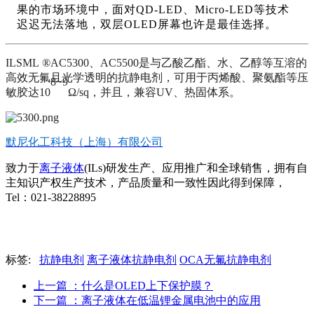
果的市场环境中，面对QD-LED、Micro-LED等技术
迟迟
无法落地，双层OLED屏幕也许是最佳选择。
ILSML ®AC5300、AC5500是与乙酸乙酯、水、乙醇等互溶的
高效无氟且光学透明的抗静电剂，可用于丙烯酸、聚氨酯等压
8~9
敏胶达10
Ω/sq，并且，兼容UV、热固体系。
默尼化工科技（上海）有限公司
致力于
离子液体
(ILs)研发生产、应用推广和全球销售，拥有自
主知识产权生产技术，产品质量和一致性因此得到保障，
Tel：021-38228895
标签:
抗静电剂
离子液体抗静电剂
OCA无氟抗静电剂
上一篇
：什么是OLED上下保护膜？
下一篇
：离子液体在低温锂金属电池中的应用