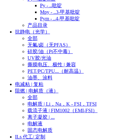
Py - ..吡啶
Mpy - ..3-甲基吡啶
Pym - ..4-甲基吡啶
产品目录
抗静电（光学）
全部
无氟/卤（无PFAS）
硅胶/油（Pt不中毒）
UV胶/光油
撕膜电压、极性 | 兼容
PET/PC/TPU...（耐高温）
油墨、涂料
电减粘 | 复粘
阻燃 | 电解质（液）
全部
电解质 | Li，Na，K - FSI，TFSI
载流子液 | FIM1002（EMI-FSI）
离子凝胶 | ...
电解液
固态电解质
ILs 代工/ 定制