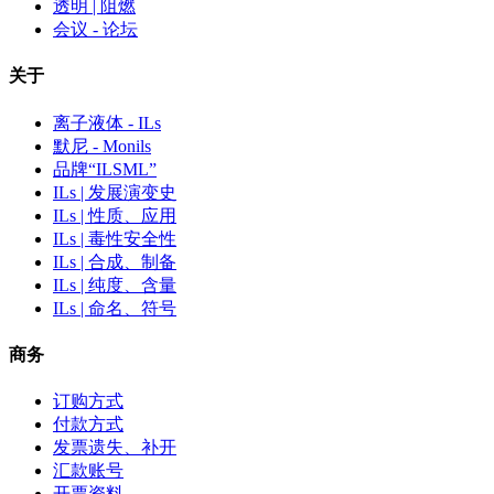
透明 | 阻燃
会议 - 论坛
关于
离子液体 - ILs
默尼 - Monils
品牌“ILSML”
ILs | 发展演变史
ILs | 性质、应用
ILs | 毒性安全性
ILs | 合成、制备
ILs | 纯度、含量
ILs | 命名、符号
商务
订购方式
付款方式
发票遗失、补开
汇款账号
开票资料