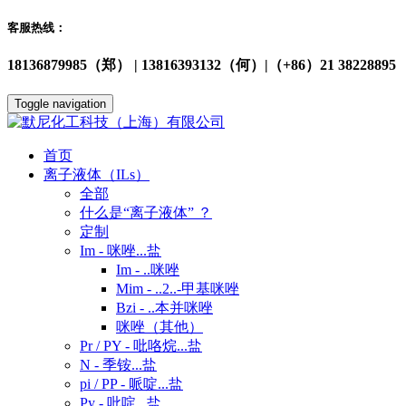
客服热线：
18136879985（郑） | 13816393132（何）|（+86）21 38228895
Toggle navigation
首页
离子液体（ILs）
全部
什么是“离子液体” ？
定制
Im - 咪唑...盐
Im - ..咪唑
Mim - ..2..-甲基咪唑
Bzi - ..本并咪唑
咪唑（其他）
Pr / PY - 吡咯烷...盐
N - 季铵...盐
pi / PP - 哌啶...盐
Py - 吡啶...盐