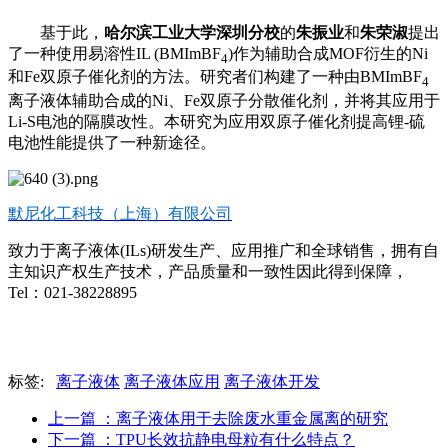
基于此，
哈尔滨工业大学深圳分校
的
朱振业
和
朱荣淑
提出
了一种使用易溶性
IL (BMImBF
)
作为辅助合成
MOF
衍生的
Ni
4
和
Fe
双原子催化剂的方法。
研究者们构建了一种由
BMImBF
4
离子液体辅助合成的
Ni
、
Fe
双原子分散催化剂，并将其应用于
Li-S
电池的隔膜改性。本研究为应用双原子催化剂提高锂
-
硫
电池性能提供了一种新途径。
默尼化工科技（上海）有限公司
致力于离子液体(ILs)研发生产、应用推广和全球销售，拥有自
主知识产权生产技术，产品质量和一致性因此得到保障，
Tel：021-38228895
标签:
离子液体
离子液体应用
离子液体开发
上一篇
：离子液体用于去除废水重金属离的研究
下一篇
：TPU长效抗静电母粒有什么特点？