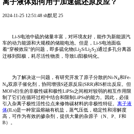
离子液体如何用于加速硫还原反应？
2024-11-25 12:51:48
sh默尼
25
Li-S
电池中硫的储量丰富，对环境友好，能作为新能源汽
车的动力能源和大规模的储能电池。但是，
Li-S
电池面临
着“
穿梭效应
”的问题，即多硫化物
(Li
S/Li
S
)
通过多孔分离器
2
2
2
迁移到阳极，耗尽活性物质，导致
Li
阳极钝化。
为了解决这一问题，有研究开发了原子分散的
Ni-N
和
Fe-
4
N
双原子催化剂
，协同增强
S
还原反应
(SRR)
和
S
析出反应。但
4
MOFs
衍生的
非极性碳
和极性
LiPSs
之间相对较弱的相互作用限
制了它们在循环过程中结合和限制
LiPSs
的能力。因此，必须
引入杂离子极性活性位点来修饰碳材料的非极性特征。
离子液
体
(ILs)
是一种室温熔融有机盐，蒸气压低，稳定性和溶解度
高，可作为有效的掺杂剂，提供大量的杂原子（
N
、
P
、
F
和
B
）。