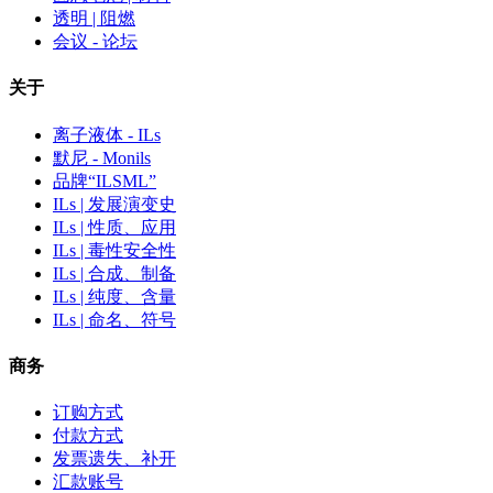
透明 | 阻燃
会议 - 论坛
关于
离子液体 - ILs
默尼 - Monils
品牌“ILSML”
ILs | 发展演变史
ILs | 性质、应用
ILs | 毒性安全性
ILs | 合成、制备
ILs | 纯度、含量
ILs | 命名、符号
商务
订购方式
付款方式
发票遗失、补开
汇款账号