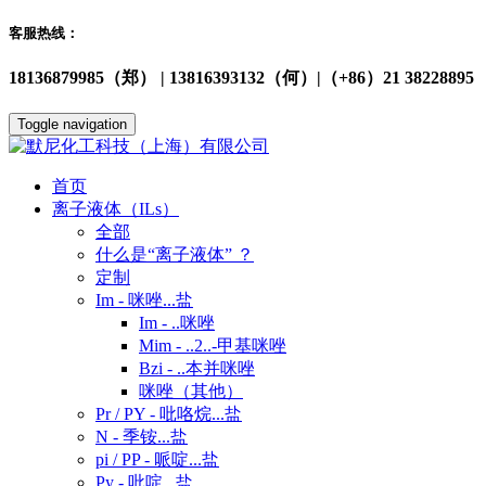
客服热线：
18136879985（郑） | 13816393132（何）|（+86）21 38228895
Toggle navigation
首页
离子液体（ILs）
全部
什么是“离子液体” ？
定制
Im - 咪唑...盐
Im - ..咪唑
Mim - ..2..-甲基咪唑
Bzi - ..本并咪唑
咪唑（其他）
Pr / PY - 吡咯烷...盐
N - 季铵...盐
pi / PP - 哌啶...盐
Py - 吡啶...盐