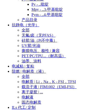
Py - ..吡啶
Mpy - ..3-甲基吡啶
Pym - ..4-甲基吡啶
产品目录
抗静电（光学）
全部
无氟/卤（无PFAS）
硅胶/油（Pt不中毒）
UV胶/光油
撕膜电压、极性 | 兼容
PET/PC/TPU...（耐高温）
油墨、涂料
电减粘 | 复粘
阻燃 | 电解质（液）
全部
电解质 | Li，Na，K - FSI，TFSI
载流子液 | FIM1002（EMI-FSI）
离子凝胶 | ...
电解液
固态电解质
ILs 代工/ 定制