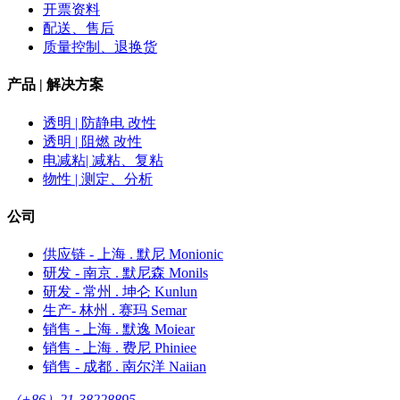
开票资料
配送、售后
质量控制、退换货
产品 | 解决方案
透明 | 防静电 改性
透明 | 阻燃 改性
电减粘| 减粘、复粘
物性 | 测定、分析
公司
供应链 - 上海 . 默尼 Monionic
研发 - 南京 . 默尼森 Monils
研发 - 常州 . 坤仑 Kunlun
生产- 林州 . 赛玛 Semar
销售 - 上海 . 默逸 Moiear
销售 - 上海 . 费尼 Phiniee
销售 - 成都 . 南尔洋 Naiian
（+86）21-38228895