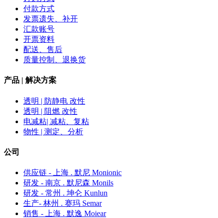
付款方式
发票遗失、补开
汇款账号
开票资料
配送、售后
质量控制、退换货
产品 | 解决方案
透明 | 防静电 改性
透明 | 阻燃 改性
电减粘| 减粘、复粘
物性 | 测定、分析
公司
供应链 - 上海 . 默尼 Monionic
研发 - 南京 . 默尼森 Monils
研发 - 常州 . 坤仑 Kunlun
生产- 林州 . 赛玛 Semar
销售 - 上海 . 默逸 Moiear