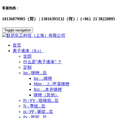
客服热线：
18136879985（郑） | 13816393132（何）|（+86）21 38228895
Toggle navigation
首页
离子液体（ILs）
全部
什么是“离子液体” ？
定制
Im - 咪唑...盐
Im - ..咪唑
Mim - ..2..-甲基咪唑
Bzi - ..本并咪唑
咪唑（其他）
Pr / PY - 吡咯烷...盐
N - 季铵...盐
pi / PP - 哌啶...盐
Py - 吡啶...盐