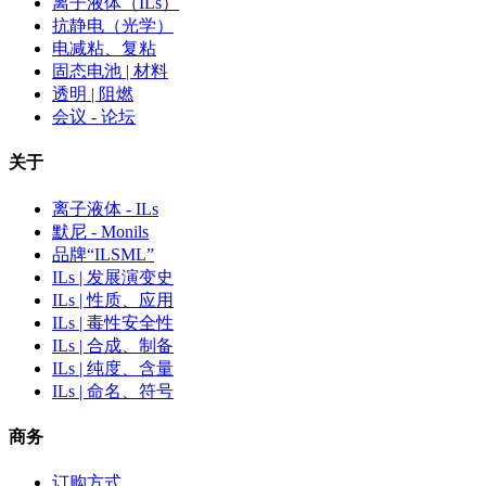
离子液体（ILs）
抗静电（光学）
电减粘、复粘
固态电池 | 材料
透明 | 阻燃
会议 - 论坛
关于
离子液体 - ILs
默尼 - Monils
品牌“ILSML”
ILs | 发展演变史
ILs | 性质、应用
ILs | 毒性安全性
ILs | 合成、制备
ILs | 纯度、含量
ILs | 命名、符号
商务
订购方式