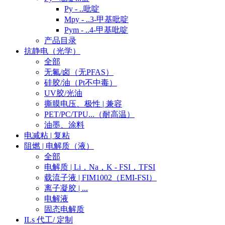
Py - ..吡啶
Mpy - ..3-甲基吡啶
Pym - ..4-甲基吡啶
产品目录
抗静电（光学）
全部
无氟/卤（无PFAS）
硅胶/油（Pt不中毒）
UV胶/光油
撕膜电压、极性 | 兼容
PET/PC/TPU...（耐高温）
油墨、涂料
电减粘 | 复粘
阻燃 | 电解质（液）
全部
电解质 | Li，Na，K - FSI，TFSI
载流子液 | FIM1002（EMI-FSI）
离子凝胶 | ...
电解液
固态电解质
ILs 代工/ 定制