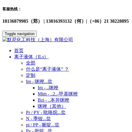
客服热线：
18136879985（郑） | 13816393132（何）|（+86）21 38228895
Toggle navigation
首页
离子液体（ILs）
全部
什么是“离子液体” ？
定制
Im - 咪唑...盐
Im - ..咪唑
Mim - ..2..-甲基咪唑
Bzi - ..本并咪唑
咪唑（其他）
Pr / PY - 吡咯烷...盐
N - 季铵...盐
pi / PP - 哌啶...盐
Py - 吡啶...盐