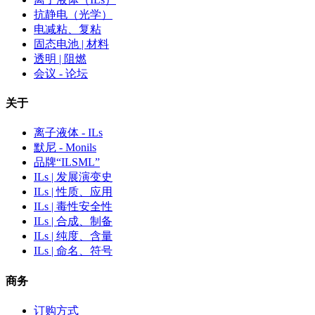
抗静电（光学）
电减粘、复粘
固态电池 | 材料
透明 | 阻燃
会议 - 论坛
关于
离子液体 - ILs
默尼 - Monils
品牌“ILSML”
ILs | 发展演变史
ILs | 性质、应用
ILs | 毒性安全性
ILs | 合成、制备
ILs | 纯度、含量
ILs | 命名、符号
商务
订购方式