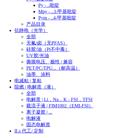
Py - ..吡啶
Mpy - ..3-甲基吡啶
Pym - ..4-甲基吡啶
产品目录
抗静电（光学）
全部
无氟/卤（无PFAS）
硅胶/油（Pt不中毒）
UV胶/光油
撕膜电压、极性 | 兼容
PET/PC/TPU...（耐高温）
油墨、涂料
电减粘 | 复粘
阻燃 | 电解质（液）
全部
电解质 | Li，Na，K - FSI，TFSI
载流子液 | FIM1002（EMI-FSI）
离子凝胶 | ...
电解液
固态电解质
ILs 代工/ 定制