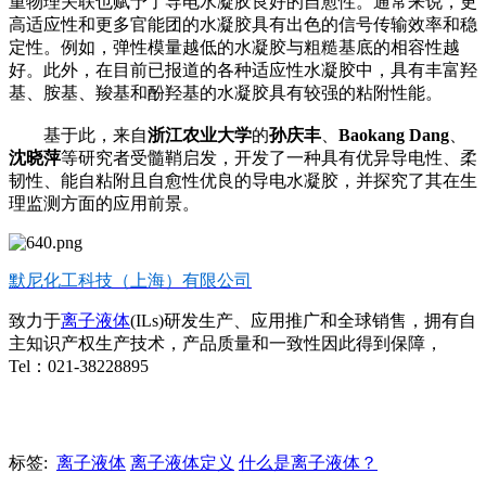
重物理关联也赋予了导电水凝胶良好的自愈性。通常来说，更
高适应性和更多官能团的水凝胶具有出色的信号传输效率和稳
定性。例如，弹性模量越低的水凝胶与粗糙基底的相容性越
好。此外，在目前已报道的各种
适应性水凝胶
中，具有丰富羟
基、胺基、羧基和酚羟基的水凝胶具有较强的粘附性能。
基于此，来自
浙江农业大学
的
孙庆丰
、
Baokang Dang
、
沈晓萍
等研究者受髓鞘启发，开发了一种具有优异导电性、柔
韧性、能自粘附且自愈性优良的导电水凝胶，并探究了其在生
理监测方面的应用前景。
默尼化工科技（上海）有限公司
致力于
离子液体
(ILs)研发生产、应用推广和全球销售，拥有自
主知识产权生产技术，产品质量和一致性因此得到保障，
Tel：021-38228895
标签:
离子液体
离子液体定义
什么是离子液体？