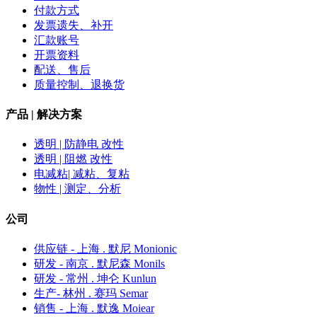
付款方式
发票遗失、补开
汇款账号
开票资料
配送、售后
质量控制、退换货
产品 | 解决方案
透明 | 防静电 改性
透明 | 阻燃 改性
电减粘| 减粘、复粘
物性 | 测定、分析
公司
供应链 - 上海 . 默尼 Monionic
研发 - 南京 . 默尼森 Monils
研发 - 常州 . 坤仑 Kunlun
生产- 林州 . 赛玛 Semar
销售 - 上海 . 默逸 Moiear