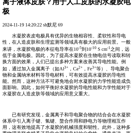
离子液体皮肤？用于人工皮肤的水凝胶电
极
2024-11-19 14:20:22
sh默尼
69
水凝胶表皮电极具有优异的生物相容性、柔软性和导电
性，在人造皮肤和生理监测等领域具有极大的应用前景。一般
-5
-10
-1
来讲，水凝胶电极的本征电导率在
10
到
10
S cm
之间，远
低于金属电极。因此，为了提高水凝胶在生物电信号读取和转
换方面的效果，人们已提出多种方案来改善其导电性能。例
3+
2+
3+
如，通过加入金属离子（如
Al
，
Ca
，
Fe
等）、
导电聚合
物
和金属纳米材料等导电材料，可有效提高水凝胶的导电性
能。然而，这种方法不可避免地会对水凝胶的力学性能造成负
面影响。因此，如何平衡好水凝胶的导电性能和力学性能对于
水凝胶在人造皮肤等领域的应用意义重大。
已有研究发现，金属离子和导电聚合物的结合会在水凝胶
体系中引入离子键、氢键、螯合作用和静电力等物理相互作
用，这有效地提高了水凝胶的机械强度和韧性。此外，这种多