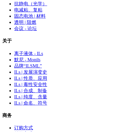
抗静电（光学）
电减粘、复粘
固态电池 | 材料
透明 | 阻燃
会议 - 论坛
关于
离子液体 - ILs
默尼 - Monils
品牌“ILSML”
ILs | 发展演变史
ILs | 性质、应用
ILs | 毒性安全性
ILs | 合成、制备
ILs | 纯度、含量
ILs | 命名、符号
商务
订购方式