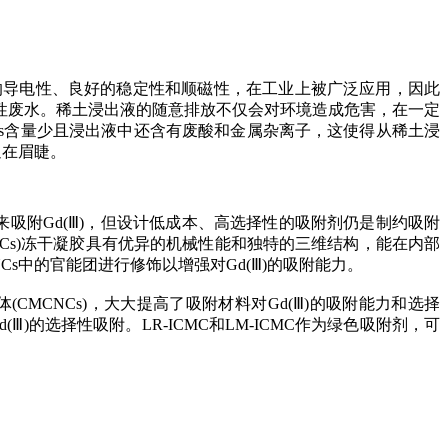
的导电性、良好的稳定性和
顺磁性
，在工业上被广泛应用，因此
性废水。稀土浸出液的随意排放不仅会对环境造成危害，在一定
s
含量少且浸出液中还含有
废酸
和金属杂离子，
这使得从稀土浸
迫在眉睫。
来吸附
Gd(
Ⅲ
)
，但设计低成本、高选择性的吸附剂仍是制约吸附
Cs)
冻干凝胶具有优异的机械性能和独特的三维结构，能在内部
Cs
中的官能团进行修饰以增强对
Gd(
Ⅲ
)
的吸附能力。
体
(CMCNCs)
，大大提高了吸附材料对
Gd(Ⅲ)
的吸附能力和选择
d(
Ⅲ
)
的选择性吸附。
LR-ICMC
和
LM-ICMC
作为绿色吸附剂，可