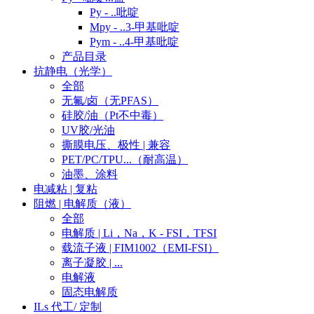
Py - ..吡啶
Mpy - ..3-甲基吡啶
Pym - ..4-甲基吡啶
产品目录
抗静电（光学）
全部
无氟/卤（无PFAS）
硅胶/油（Pt不中毒）
UV胶/光油
撕膜电压、极性 | 兼容
PET/PC/TPU...（耐高温）
油墨、涂料
电减粘 | 复粘
阻燃 | 电解质（液）
全部
电解质 | Li，Na，K - FSI，TFSI
载流子液 | FIM1002（EMI-FSI）
离子凝胶 | ...
电解液
固态电解质
ILs 代工/ 定制