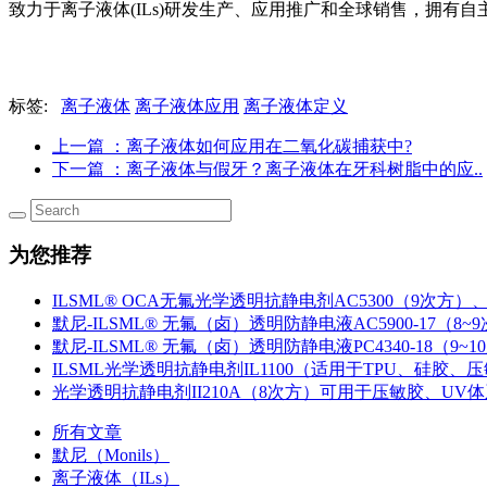
致力于离子液体(ILs)研发生产、应用推广和全球销售，拥有自主知
标签:
离子液体
离子液体应用
离子液体定义
上一篇
：离子液体如何应用在二氧化碳捕获中?
下一篇
：离子液体与假牙？离子液体在牙科树脂中的应..
为您推荐
ILSML® OCA无氟光学透明抗静电剂AC5300（9次方）、
默尼-ILSML® 无氟（卤）透明防静电液AC5900-17（8~
默尼-ILSML® 无氟（卤）透明防静电液PC4340-18（9~1
ILSML光学透明抗静电剂IL1100（适用于TPU、硅胶、压敏
光学透明抗静电剂II210A（8次方）可用于压敏胶、UV
所有文章
默尼（Monils）
离子液体（ILs）