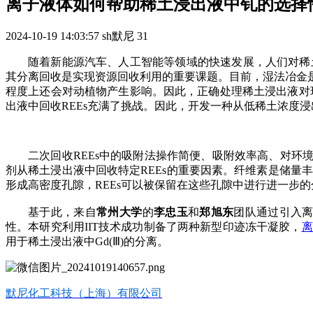
离子液体如何帮助稀土浸出液中钆的选择
2024-10-19 14:03:57
sh默尼
31
随着新能源汽车、人工智能等领域的快速发展，人们对稀
其分离回收是实现资源回收利用的重要课题。目前，
湿法冶金
程度上还会对动植物产生影响。因此，正确处理稀土浸出液对
出液中回收
REEs
充满了挑战。因此，开发一种从低稀土浓度浸
二次回收
REEs
中的吸附法操作简便、吸附效率高、对环
剂从稀土浸出液中回收特定
REEs
的重要因素。纤维素是储量丰
形成高密度孔隙，
REEs
可以被保留在这些孔隙中进行进一步的
基于此，来自
常州大学
的
李忠玉
和
郑旭东
团队通过引入
性。
本研究利用
IIT
技术成功制备了两种新型印迹冻干凝胶，
离
用于稀土浸出液中
Gd(
Ⅲ
)
的分离。
默尼化工科技（上海）有限公司