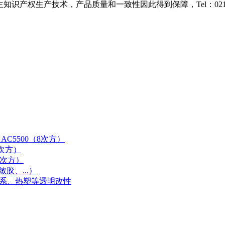
识产权生产技术，产品质量和一致性因此得到保障，Tel：021-38
AC5500（8次方）
9次方）
0次方）
胶、...）
体系、热塑等透明改性