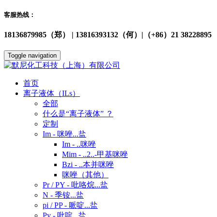
客服热线：
18136879985（郑） | 13816393132（何）|（+86）21 38228895
Toggle navigation
首页
离子液体（ILs）
全部
什么是“离子液体” ？
定制
Im - 咪唑...盐
Im - ..咪唑
Mim - ..2..-甲基咪唑
Bzi - ..本并咪唑
咪唑（其他）
Pr / PY - 吡咯烷...盐
N - 季铵...盐
pi / PP - 哌啶...盐
Py - 吡啶...盐