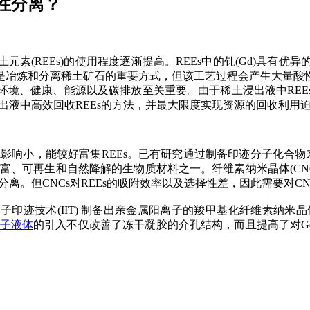
性分离？
土元素
(REEs)
的使用程度逐渐提高。
REEs
中的钆
(Gd)
具有优异
是冶炼和分离稀土矿石的重要方式，但该工艺过程会产生大量酸
环境、健康、能源以及碳排放至关重要。由于稀土浸出液中
REE
出液中高效回收
REEs
的方法，并最大限度实现资源的回收利用
境影响小，能较好富集
REEs
。已有研究通过制备印迹分子化合物
富、可再生和自然降解的生物质材料之一。纤维素纳米晶体
(CN
分离。但
CNCs
对
REEs
的吸附效率以及选择性差，因此需要对
CN
离子印迹技术
(
IIT
)
制备出亲金属阳离子的羧甲基化纤维素纳米晶
子液体
的引入不仅改善了冻干凝胶的介孔结构，而且提高了对
G