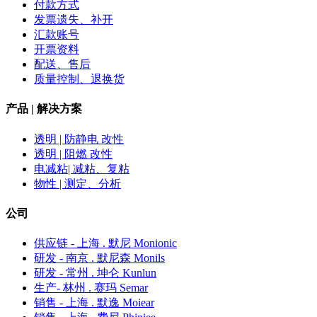
付款方式
发票遗失、补开
汇款账号
开票资料
配送、售后
质量控制、退换货
产品 | 解决方案
透明 | 防静电 改性
透明 | 阻燃 改性
电减粘| 减粘、复粘
物性 | 测定、分析
公司
供应链 - 上海 . 默尼 Monionic
研发 - 南京 . 默尼森 Monils
研发 - 常州 . 坤仑 Kunlun
生产- 林州 . 赛玛 Semar
销售 - 上海 . 默逸 Moiear