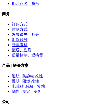
ILs | 命名、符号
商务
订购方式
付款方式
发票遗失、补开
汇款账号
开票资料
配送、售后
质量控制、退换货
产品 | 解决方案
透明 | 防静电 改性
透明 | 阻燃 改性
电减粘| 减粘、复粘
物性 | 测定、分析
公司