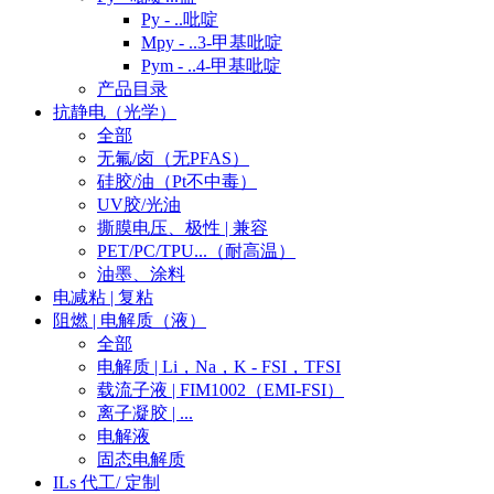
Py - ..吡啶
Mpy - ..3-甲基吡啶
Pym - ..4-甲基吡啶
产品目录
抗静电（光学）
全部
无氟/卤（无PFAS）
硅胶/油（Pt不中毒）
UV胶/光油
撕膜电压、极性 | 兼容
PET/PC/TPU...（耐高温）
油墨、涂料
电减粘 | 复粘
阻燃 | 电解质（液）
全部
电解质 | Li，Na，K - FSI，TFSI
载流子液 | FIM1002（EMI-FSI）
离子凝胶 | ...
电解液
固态电解质
ILs 代工/ 定制