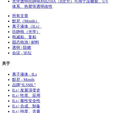
光学透明抗静电剂II210A（8次方）可用于压敏胶、UV
体系、热塑等透明改性
所有文章
默尼（Monils）
离子液体（ILs）
抗静电（光学）
电减粘、复粘
固态电池 | 材料
透明 | 阻燃
会议 - 论坛
关于
离子液体 - ILs
默尼 - Monils
品牌“ILSML”
ILs | 发展演变史
ILs | 性质、应用
ILs | 毒性安全性
ILs | 合成、制备
ILs | 纯度、含量