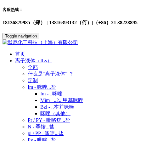
客服热线：
18136879985（郑） | 13816393132（何）|（+86）21 38228895
Toggle navigation
首页
离子液体（ILs）
全部
什么是“离子液体” ？
定制
Im - 咪唑...盐
Im - ..咪唑
Mim - ..2..-甲基咪唑
Bzi - ..本并咪唑
咪唑（其他）
Pr / PY - 吡咯烷...盐
N - 季铵...盐
pi / PP - 哌啶...盐
Py - 吡啶...盐