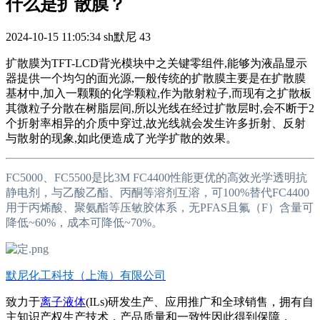
什么是扩散膜？
2024-10-15 11:05:34
sh默尼
43
扩散膜为TFT-LCD背光模块中之关键零组件,能够为液晶显示
器提供一个均匀的面光源,一般传统的扩散膜主要是在扩散膜
基材中,加入一颗颗的化学颗粒,作为散射粒子,而现有之扩散板
其微粒子分散在树脂层间,所以光线在经过扩散层时,会不断于2
个折射率相异的介质中穿过,故光线就会发生许多折射、反射
与散射的现象,如此便造成了光学扩散的效果。
FC5000、FC5500是比3M FC4400性能更优的高效光学透明抗
静电剂，与乙酸乙酯、丙酮等溶剂互溶，可100%替代FC4400
用于丙烯酸、聚氨酯等压敏胶体系，无PFAS且氟（F）含量可
降低~60%，成本可降低~70%。
默尼化工科技（上海）有限公司
致力于
离子液体
(ILs)研发生产、应用推广和全球销售，拥有自
主知识产权生产技术，产品质量和一致性因此得到保障，