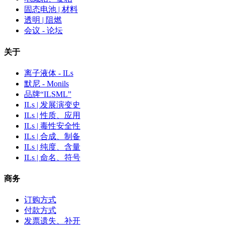
固态电池 | 材料
透明 | 阻燃
会议 - 论坛
关于
离子液体 - ILs
默尼 - Monils
品牌“ILSML”
ILs | 发展演变史
ILs | 性质、应用
ILs | 毒性安全性
ILs | 合成、制备
ILs | 纯度、含量
ILs | 命名、符号
商务
订购方式
付款方式
发票遗失、补开