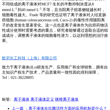
不同组成的离子液体对MCF7 生长的半数抑制浓度从8
-1
-1
mmol·L
到40 mmol·L
不等，且当阳离子烷基侧链越长时，
细胞毒性越大。Frade 等的研究也证明了离子液体对人结直肠
癌细胞 (human coloncancerous cell, Caco-2) 的毒性作用随阳离
子的改变发生显著变化。这一点也是离子液体作为抗癌药物活
性成分使用时需要考虑的重点，研究者能够通过选取合适的组
成成分，调整离子液体的细胞毒性潜力，以达到理想的治疗效
果。
默尼化工科技（上海）有限公司
致力于离子液体(ILs)研发生产、应用推广和全球销售，拥有自
主知识产权生产技术，产品质量和一致性因此得到保障，
Tel：021-38228895
标签:
离子液体
离子液体定义
咪唑离子液体
上一篇
：离子液体在抗菌活性方面的应用机制是什么？