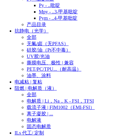
Py - ..吡啶
Mpy - ..3-甲基吡啶
Pym - ..4-甲基吡啶
产品目录
抗静电（光学）
全部
无氟/卤（无PFAS）
硅胶/油（Pt不中毒）
UV胶/光油
撕膜电压、极性 | 兼容
PET/PC/TPU...（耐高温）
油墨、涂料
电减粘 | 复粘
阻燃 | 电解质（液）
全部
电解质 | Li，Na，K - FSI，TFSI
载流子液 | FIM1002（EMI-FSI）
离子凝胶 | ...
电解液
固态电解质
ILs 代工/ 定制