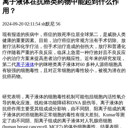
离子液体在抗癌类药物中能起到什么作
用？
2024-09-20 02:11:54
sh默尼
56
现有报道的疾病中，癌症的致死率位居全球第二，是威胁人类
健康的重要因素。目前，治疗癌症的常规方法有手术切除、放
射疗法和化学疗法，但手术治疗造成的创伤大，放疗和普通化
疗伴随着严重的不良反应，临床上急需一种疗效好且不良反应
小的治疗方案来提高患者治疗的顺应性。近年来的研究发现，
第二代
离子液体
中的咪唑类离子液体对60 多种人源癌细胞具
有较强的细胞毒性，且对正常细胞的毒性较小，被视为潜在的
抗癌药物。
研究表明，离子液体的细胞毒性机制可能包括细胞内活性氧介
导的氧化应激、线粒体功能障碍和DNA 损伤等。离子液体的
抗癌作用主要受其组成成分影响，由不同阴、阳离子组成的离
子液体的对癌细胞和正常细胞的毒性有很大差别。Kumar等测
定了由不同阴、阳离子组成的离子液体对人乳腺癌细胞
(human breast cancercell, MCF7) 的体外细胞毒性。结果表明，