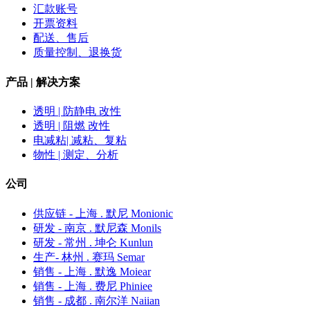
汇款账号
开票资料
配送、售后
质量控制、退换货
产品 | 解决方案
透明 | 防静电 改性
透明 | 阻燃 改性
电减粘| 减粘、复粘
物性 | 测定、分析
公司
供应链 - 上海 . 默尼 Monionic
研发 - 南京 . 默尼森 Monils
研发 - 常州 . 坤仑 Kunlun
生产- 林州 . 赛玛 Semar
销售 - 上海 . 默逸 Moiear
销售 - 上海 . 费尼 Phiniee
销售 - 成都 . 南尔洋 Naiian