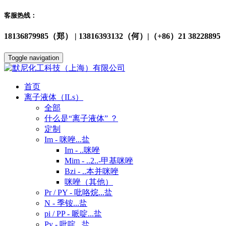
客服热线：
18136879985（郑） | 13816393132（何）|（+86）21 38228895
Toggle navigation
首页
离子液体（ILs）
全部
什么是“离子液体” ？
定制
Im - 咪唑...盐
Im - ..咪唑
Mim - ..2..-甲基咪唑
Bzi - ..本并咪唑
咪唑（其他）
Pr / PY - 吡咯烷...盐
N - 季铵...盐
pi / PP - 哌啶...盐
Py - 吡啶...盐