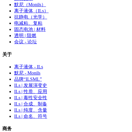
默尼（Monils）
离子液体（ILs）
抗静电（光学）
电减粘、复粘
固态电池 | 材料
透明 | 阻燃
会议 - 论坛
关于
离子液体 - ILs
默尼 - Monils
品牌“ILSML”
ILs | 发展演变史
ILs | 性质、应用
ILs | 毒性安全性
ILs | 合成、制备
ILs | 纯度、含量
ILs | 命名、符号
商务