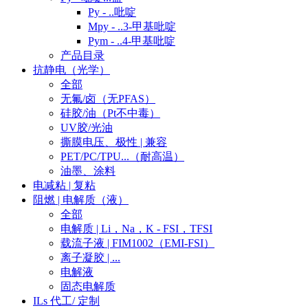
Py - ..吡啶
Mpy - ..3-甲基吡啶
Pym - ..4-甲基吡啶
产品目录
抗静电（光学）
全部
无氟/卤（无PFAS）
硅胶/油（Pt不中毒）
UV胶/光油
撕膜电压、极性 | 兼容
PET/PC/TPU...（耐高温）
油墨、涂料
电减粘 | 复粘
阻燃 | 电解质（液）
全部
电解质 | Li，Na，K - FSI，TFSI
载流子液 | FIM1002（EMI-FSI）
离子凝胶 | ...
电解液
固态电解质
ILs 代工/ 定制