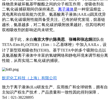
殊物质来破坏氨基甲酸酯之间的分子相互作用，使吸收剂在
二氧化碳
捕获期间仍保持液态。
离子液体
是一种室温熔盐，
其电离和自组装能力优异。氨基酸离子液体
(AAILs)
因其优异
的
二氧化碳
吸附性能而备受关注。已有的研究发现，烷基链
越长，氨基越多，对
二氧化碳
的吸附效果越好。但其结构对
双相吸收剂的影响还尚未研究。
基于此，来自
南京大学
的
陈美思
、
张锋和张志炳
团队在
TETA-Eim-H
O(TEH)
（
Eim
：
1-
乙基咪唑）中加入
AAILs
，设
2
计了新型双相吸收剂
(TEHI)
。基于
TETA
中的多个吸附位点以
及
氨基酸离子液体
中丰富的氢键网络和静电环境来调节相分离
性能，从而实现
二氧化碳
的捕获。
默尼化工科技（上海）有限公司
致力于离子液体(ILs)研发生产、应用推广和全球销售，拥有自
主知识产权生产技术，产品质量和一致性因此得到保障，
Tel：021-38228895