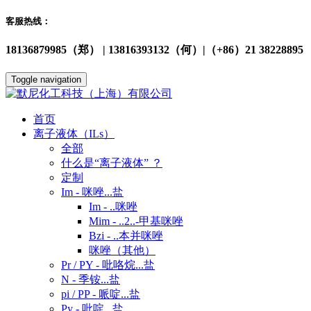
客服热线：
18136879985（郑） | 13816393132（何）|（+86）21 38228895
Toggle navigation
首页
离子液体（ILs）
全部
什么是“离子液体” ？
定制
Im - 咪唑...盐
Im - ..咪唑
Mim - ..2..-甲基咪唑
Bzi - ..本并咪唑
咪唑（其他）
Pr / PY - 吡咯烷...盐
N - 季铵...盐
pi / PP - 哌啶...盐
Py - 吡啶...盐