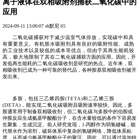
离子液体在双相吸附剂捕获二氧化碳中的
应用
2024-09-11 13:00:07
sh默尼
65
二氧化碳
捕获对于减少温室气体排放，实现碳中和具
有重要意义。有机胺水吸附剂具有良好的吸附性能、成熟
的工业技术以及较低的成本等优点，但由于其再生能耗较
高，极大地限制了其在
二氧化碳
捕获方面的应用。因此，开
发低再生能耗的
二氧化碳
吸收剂是研究的热点。近年来，双
相吸收剂已成为一种可靠的替代品，各种胺基双相吸收剂被开
发出来。
多胺，包括三乙烯四胺
(TETA)
和
二乙烯三胺
(DETA)
，能实现
二氧化碳
吸附且吸附速率较快。因此，多
胺通常用于制备双相吸收剂，但
二氧化碳
与多胺中的伯胺或
仲胺反应生成氨基甲酸酯分子，在含水量较低的条件下容易发
生聚集，生成沉淀。前人研究发现，
1-
丙醇
作为弱氢键碱，能
代替水作为溶剂，破坏体系中复杂的氢键网络，降低体系粘
度，从而减少氨基甲酸酯分子的聚沉。因此，可以通过添加特