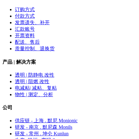
订购方式
付款方式
发票遗失、补开
汇款账号
开票资料
配送、售后
质量控制、退换货
产品 | 解决方案
透明 | 防静电 改性
透明 | 阻燃 改性
电减粘| 减粘、复粘
物性 | 测定、分析
公司
供应链 - 上海 . 默尼 Monionic
研发 - 南京 . 默尼森 Monils
研发 - 常州 . 坤仑 Kunlun