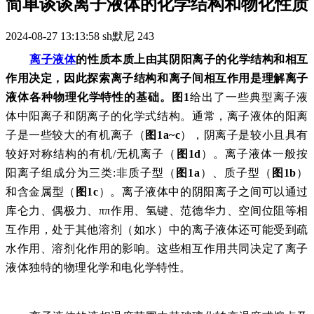
简单谈谈离子液体的化学结构和物化性质
2024-08-27 13:13:58
sh默尼
243
离子液体
的性质本质上由其阴阳离子的化学结构和相互
作用决定，因此探索离子结构和离子间相互作用是理解离子
液体各种物理化学特性的基础。
图1
给出了一些典型离子液
体中阳离子和阴离子的化学式结构。通常，离子液体的阳离
子是一些较大的有机离子（
图1a~c
），阴离子是较小且具有
较好对称结构的有机/无机离子（
图1d
）。离子液体一般按
阳离子组成分为三类:非质子型（
图1a
）、质子型（
图1b
）
和含金属型（
图1c
）。离子液体中的阴阳离子之间可以通过
库仑力、偶极力、ππ作用、氢键、范德华力、空间位阻等相
互作用，处于其他溶剂（如水）中的离子液体还可能受到疏
水作用、溶剂化作用的影响。这些相互作用共同决定了离子
液体独特的物理化学和电化学特性。