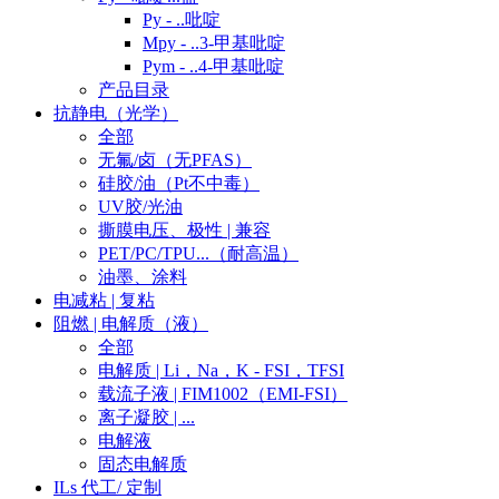
Py - ..吡啶
Mpy - ..3-甲基吡啶
Pym - ..4-甲基吡啶
产品目录
抗静电（光学）
全部
无氟/卤（无PFAS）
硅胶/油（Pt不中毒）
UV胶/光油
撕膜电压、极性 | 兼容
PET/PC/TPU...（耐高温）
油墨、涂料
电减粘 | 复粘
阻燃 | 电解质（液）
全部
电解质 | Li，Na，K - FSI，TFSI
载流子液 | FIM1002（EMI-FSI）
离子凝胶 | ...
电解液
固态电解质
ILs 代工/ 定制