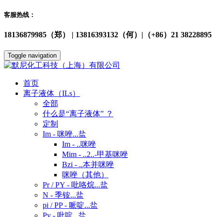
客服热线：
18136879985（郑） | 13816393132（何）|（+86）21 38228895
Toggle navigation
首页
离子液体（ILs）
全部
什么是“离子液体” ？
定制
Im - 咪唑...盐
Im - ..咪唑
Mim - ..2..-甲基咪唑
Bzi - ..本并咪唑
咪唑（其他）
Pr / PY - 吡咯烷...盐
N - 季铵...盐
pi / PP - 哌啶...盐
Py - 吡啶...盐