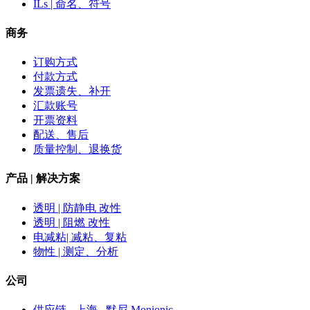
ILs | 命名、符号
商务
订购方式
付款方式
发票遗失、补开
汇款账号
开票资料
配送、售后
质量控制、退换货
产品 | 解决方案
透明 | 防静电 改性
透明 | 阻燃 改性
电减粘| 减粘、复粘
物性 | 测定、分析
公司
供应链 - 上海 . 默尼 Monionic