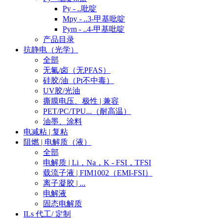
Py - ..吡啶
Mpy - ..3-甲基吡啶
Pym - ..4-甲基吡啶
产品目录
抗静电（光学）
全部
无氟/卤（无PFAS）
硅胶/油（Pt不中毒）
UV胶/光油
撕膜电压、极性 | 兼容
PET/PC/TPU...（耐高温）
油墨、涂料
电减粘 | 复粘
阻燃 | 电解质（液）
全部
电解质 | Li，Na，K - FSI，TFSI
载流子液 | FIM1002（EMI-FSI）
离子凝胶 | ...
电解液
固态电解质
ILs 代工/ 定制