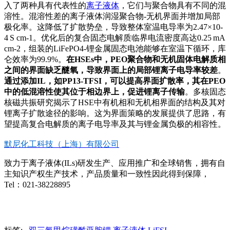
入了两种具有代表性的
离子液体
，它们与聚合物具有不同的混
溶性。混溶性差的离子液体润湿聚合物-无机界面并增加局部
极化率。这降低了扩散势垒，导致整体室温电导率为2.47×10-
4 S cm-1。优化后的复合固态电解质临界电流密度高达0.25 mA
cm-2，组装的LiFePO4-锂金属固态电池能够在室温下循环，库
仑效率为99.9%。
在HSEs中，PEO聚合物和无机固体电解质相
之间的界面缺乏醚氧，导致界面上的局部锂离子电导率较差
。
通过添加IL，如PP13-TFSI，可以提高界面扩散率，其在PEO
中的低混溶性使其位于相边界上，促进锂离子传输
。多核固态
核磁共振研究揭示了HSE中有机相和无机相界面的结构及其对
锂离子扩散途径的影响。这为界面策略的发展提供了思路，有
望提高复合电解质的离子电导率及其与锂金属负极的相容性。
默尼化工科技（上海）有限公司
致力于离子液体(ILs)研发生产、应用推广和全球销售，拥有自
主知识产权生产技术，产品质量和一致性因此得到保障，
Tel：021-38228895