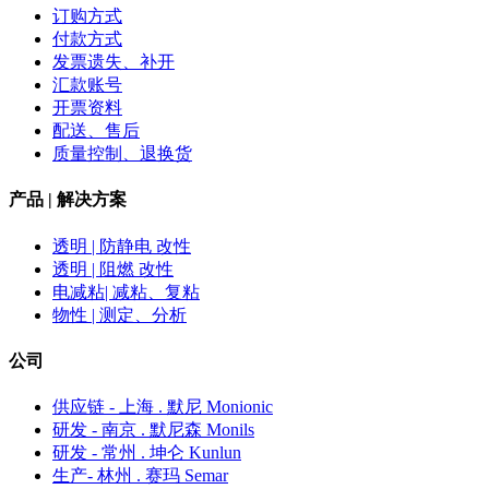
订购方式
付款方式
发票遗失、补开
汇款账号
开票资料
配送、售后
质量控制、退换货
产品 | 解决方案
透明 | 防静电 改性
透明 | 阻燃 改性
电减粘| 减粘、复粘
物性 | 测定、分析
公司
供应链 - 上海 . 默尼 Monionic
研发 - 南京 . 默尼森 Monils
研发 - 常州 . 坤仑 Kunlun
生产- 林州 . 赛玛 Semar