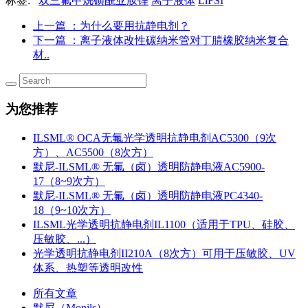
标签:
双三氟甲烷磺酰亚胺锂
离子液体
LiFSI
上一篇
：为什么要用抗静电剂？
下一篇
：离子液体改性碳纳米管对丁腈橡胶纳米复合
材..
为您推荐
ILSML® OCA无氟光学透明抗静电剂AC5300（9次
方）、AC5500（8次方）
默尼-ILSML® 无氟（卤）透明防静电液AC5900-
17（8~9次方）
默尼-ILSML® 无氟（卤）透明防静电液PC4340-
18（9~10次方）
ILSML光学透明抗静电剂IL1100（适用于TPU、硅胶、
压敏胶、...）
光学透明抗静电剂II210A（8次方）可用于压敏胶、UV
体系、热塑等透明改性
所有文章
默尼（Monils）