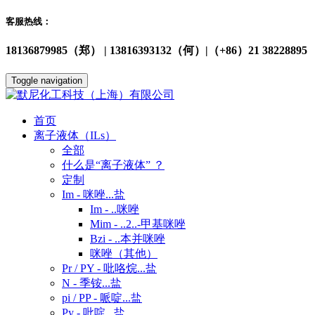
客服热线：
18136879985（郑） | 13816393132（何）|（+86）21 38228895
Toggle navigation
首页
离子液体（ILs）
全部
什么是“离子液体” ？
定制
Im - 咪唑...盐
Im - ..咪唑
Mim - ..2..-甲基咪唑
Bzi - ..本并咪唑
咪唑（其他）
Pr / PY - 吡咯烷...盐
N - 季铵...盐
pi / PP - 哌啶...盐
Py - 吡啶...盐