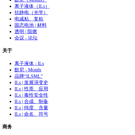
离子液体（ILs）
抗静电（光学）
电减粘、复粘
固态电池 | 材料
透明 | 阻燃
会议 - 论坛
关于
离子液体 - ILs
默尼 - Monils
品牌“ILSML”
ILs | 发展演变史
ILs | 性质、应用
ILs | 毒性安全性
ILs | 合成、制备
ILs | 纯度、含量
ILs | 命名、符号
商务