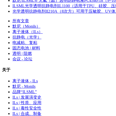
默尼-ILSML® 无氟（卤）透明防静电液PC4340-18（9~1
ILSML光学透明抗静电剂IL1100（适用于TPU、硅胶、压敏
光学透明抗静电剂II210A（8次方）可用于压敏胶、UV
所有文章
默尼（Monils）
离子液体（ILs）
抗静电（光学）
电减粘、复粘
固态电池 | 材料
透明 | 阻燃
会议 - 论坛
关于
离子液体 - ILs
默尼 - Monils
品牌“ILSML”
ILs | 发展演变史
ILs | 性质、应用
ILs | 毒性安全性
ILs | 合成、制备