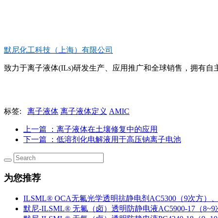
默尼化工科技（上海）有限公司
致力于离子液体(ILs)研发生产、应用推广和全球销售，拥有自主知
标签:
离子液体
离子液体定义
AMIC
上一篇
：离子液体在土壤修复中的应用
下一篇
：低溶剂化电解液用于高压钠离子电池
为您推荐
ILSML® OCA无氟光学透明抗静电剂AC5300（9次方）、
默尼-ILSML® 无氟（卤）透明防静电液AC5900-17（8~