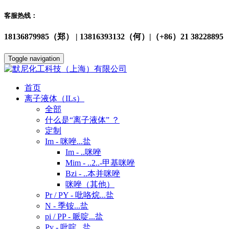
客服热线：
18136879985（郑） | 13816393132（何）|（+86）21 38228895
Toggle navigation
首页
离子液体（ILs）
全部
什么是“离子液体” ？
定制
Im - 咪唑...盐
Im - ..咪唑
Mim - ..2..-甲基咪唑
Bzi - ..本并咪唑
咪唑（其他）
Pr / PY - 吡咯烷...盐
N - 季铵...盐
pi / PP - 哌啶...盐
Py - 吡啶...盐