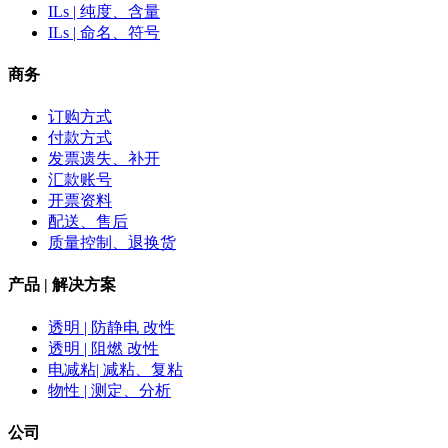
ILs | 纯度、含量
ILs | 命名、符号
商务
订购方式
付款方式
发票遗失、补开
汇款账号
开票资料
配送、售后
质量控制、退换货
产品 | 解决方案
透明 | 防静电 改性
透明 | 阻燃 改性
电减粘| 减粘、复粘
物性 | 测定、分析
公司