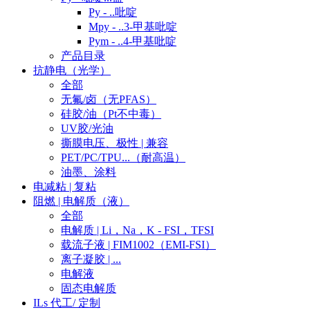
Py - ..吡啶
Mpy - ..3-甲基吡啶
Pym - ..4-甲基吡啶
产品目录
抗静电（光学）
全部
无氟/卤（无PFAS）
硅胶/油（Pt不中毒）
UV胶/光油
撕膜电压、极性 | 兼容
PET/PC/TPU...（耐高温）
油墨、涂料
电减粘 | 复粘
阻燃 | 电解质（液）
全部
电解质 | Li，Na，K - FSI，TFSI
载流子液 | FIM1002（EMI-FSI）
离子凝胶 | ...
电解液
固态电解质
ILs 代工/ 定制