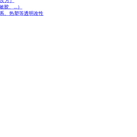
0次方）
胶、...）
体系、热塑等透明改性