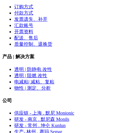
订购方式
付款方式
发票遗失、补开
汇款账号
开票资料
配送、售后
质量控制、退换货
产品 | 解决方案
透明 | 防静电 改性
透明 | 阻燃 改性
电减粘| 减粘、复粘
物性 | 测定、分析
公司
供应链 - 上海 . 默尼 Monionic
研发 - 南京 . 默尼森 Monils
研发 - 常州 . 坤仑 Kunlun
生产- 林州 . 赛玛 Semar