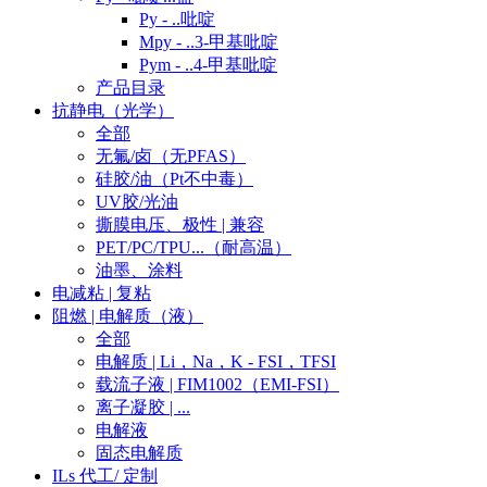
Py - ..吡啶
Mpy - ..3-甲基吡啶
Pym - ..4-甲基吡啶
产品目录
抗静电（光学）
全部
无氟/卤（无PFAS）
硅胶/油（Pt不中毒）
UV胶/光油
撕膜电压、极性 | 兼容
PET/PC/TPU...（耐高温）
油墨、涂料
电减粘 | 复粘
阻燃 | 电解质（液）
全部
电解质 | Li，Na，K - FSI，TFSI
载流子液 | FIM1002（EMI-FSI）
离子凝胶 | ...
电解液
固态电解质
ILs 代工/ 定制