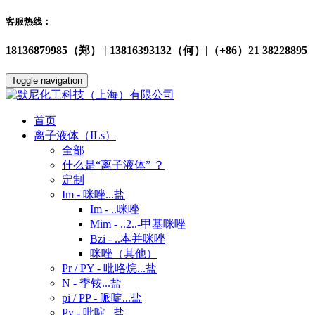
客服热线：
18136879985（郑） | 13816393132（何）|（+86）21 38228895
Toggle navigation
首页
离子液体（ILs）
全部
什么是“离子液体” ？
定制
Im - 咪唑...盐
Im - ..咪唑
Mim - ..2..-甲基咪唑
Bzi - ..本并咪唑
咪唑（其他）
Pr / PY - 吡咯烷...盐
N - 季铵...盐
pi / PP - 哌啶...盐
Py - 吡啶...盐