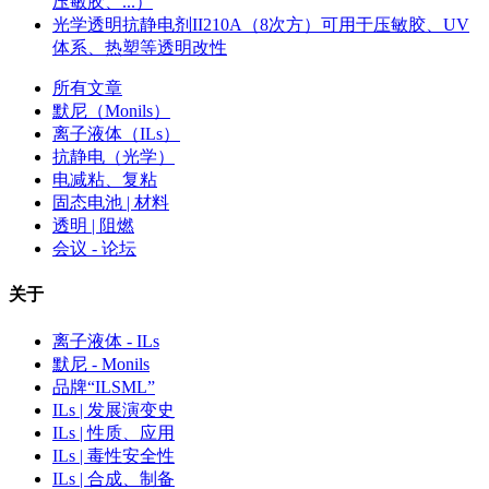
压敏胶、...）
光学透明抗静电剂II210A（8次方）可用于压敏胶、UV
体系、热塑等透明改性
所有文章
默尼（Monils）
离子液体（ILs）
抗静电（光学）
电减粘、复粘
固态电池 | 材料
透明 | 阻燃
会议 - 论坛
关于
离子液体 - ILs
默尼 - Monils
品牌“ILSML”
ILs | 发展演变史
ILs | 性质、应用
ILs | 毒性安全性
ILs | 合成、制备