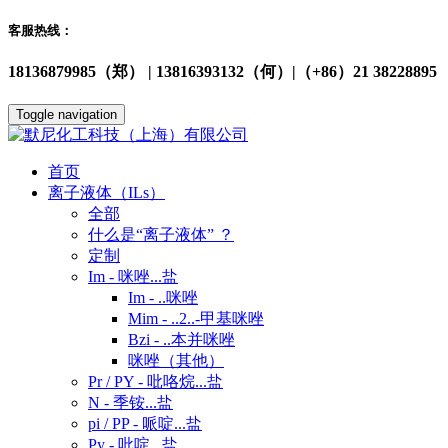
客服热线：
18136879985（郑） | 13816393132（何）|（+86）21 38228895
Toggle navigation
首页
离子液体（ILs）
全部
什么是“离子液体” ？
定制
Im - 咪唑...盐
Im - ..咪唑
Mim - ..2..-甲基咪唑
Bzi - ..本并咪唑
咪唑（其他）
Pr / PY - 吡咯烷...盐
N - 季铵...盐
pi / PP - 哌啶...盐
Py - 吡啶...盐