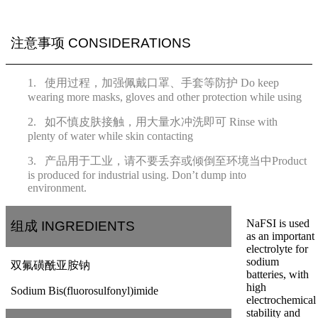
注意事项 CONSIDERATIONS
1.
使用过程，加强佩戴口罩、手套等防护
Do keep
wearing more masks, gloves and other protection while using
2.
如不慎皮肤接触，用大量水冲洗即可
Rinse with
plenty of water while skin contacting
3.
产品用于工业，请不要丢弃或倾倒至环境当中
Product
is produced for industrial using. Don’t dump into
environment.
NaFSI is used
组成 INGREDIENTS
as an important
electrolyte for
sodium
双氟磺酰亚胺
钠
batteries, with
high
Sodium Bis(fluorosulfonyl)imide
electrochemical
stability and