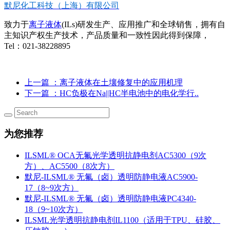
默尼化工科技（上海）有限公司
致力于
离子液体
(ILs)研发生产、应用推广和全球销售，拥有自
主知识产权生产技术，产品质量和一致性因此得到保障，
Tel：021-38228895
上一篇
：离子液体在土壤修复中的应用机理
下一篇
：HC负极在Na||HC半电池中的电化学行..
为您推荐
ILSML® OCA无氟光学透明抗静电剂AC5300（9次
方）、AC5500（8次方）
默尼-ILSML® 无氟（卤）透明防静电液AC5900-
17（8~9次方）
默尼-ILSML® 无氟（卤）透明防静电液PC4340-
18（9~10次方）
ILSML光学透明抗静电剂IL1100（适用于TPU、硅胶、