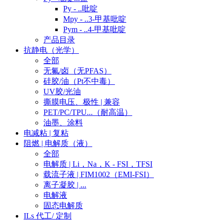
Py - ..吡啶
Mpy - ..3-甲基吡啶
Pym - ..4-甲基吡啶
产品目录
抗静电（光学）
全部
无氟/卤（无PFAS）
硅胶/油（Pt不中毒）
UV胶/光油
撕膜电压、极性 | 兼容
PET/PC/TPU...（耐高温）
油墨、涂料
电减粘 | 复粘
阻燃 | 电解质（液）
全部
电解质 | Li，Na，K - FSI，TFSI
载流子液 | FIM1002（EMI-FSI）
离子凝胶 | ...
电解液
固态电解质
ILs 代工/ 定制