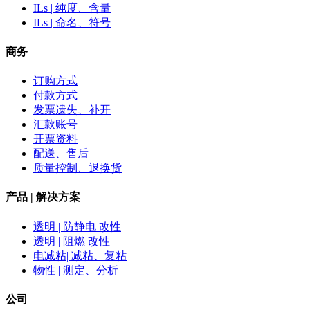
ILs | 纯度、含量
ILs | 命名、符号
商务
订购方式
付款方式
发票遗失、补开
汇款账号
开票资料
配送、售后
质量控制、退换货
产品 | 解决方案
透明 | 防静电 改性
透明 | 阻燃 改性
电减粘| 减粘、复粘
物性 | 测定、分析
公司