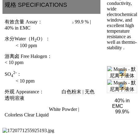
conductivity,
规格 SPECIFICATIONS
wide
electrochemical
window, and
有效含量
Assay
：
99.9 % |
≥
excellent high
40% in EMC
temperature
resistance as
水分
Water
（
H
O
）：
2
well as thermo-
< 100 ppm
stability .
游离卤
Free Halogen
：
< 10 ppm
2-
SO
：
4
< 10 ppm
外观
Appearance
：
白色粉末
|
无色
透明溶液
40% in
EMC
White Powder |
99.9%
Colorless Clear Liquid