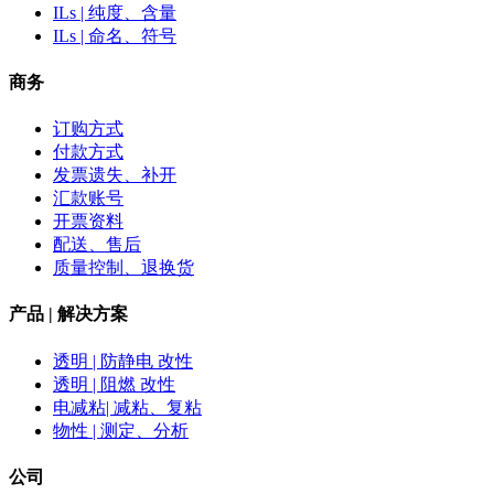
ILs | 纯度、含量
ILs | 命名、符号
商务
订购方式
付款方式
发票遗失、补开
汇款账号
开票资料
配送、售后
质量控制、退换货
产品 | 解决方案
透明 | 防静电 改性
透明 | 阻燃 改性
电减粘| 减粘、复粘
物性 | 测定、分析
公司