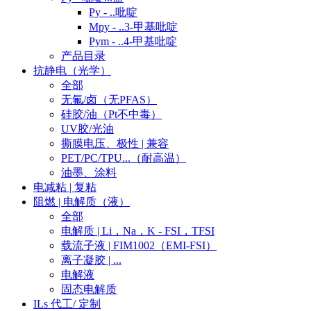
Py - ..吡啶
Mpy - ..3-甲基吡啶
Pym - ..4-甲基吡啶
产品目录
抗静电（光学）
全部
无氟/卤（无PFAS）
硅胶/油（Pt不中毒）
UV胶/光油
撕膜电压、极性 | 兼容
PET/PC/TPU...（耐高温）
油墨、涂料
电减粘 | 复粘
阻燃 | 电解质（液）
全部
电解质 | Li，Na，K - FSI，TFSI
载流子液 | FIM1002（EMI-FSI）
离子凝胶 | ...
电解液
固态电解质
ILs 代工/ 定制