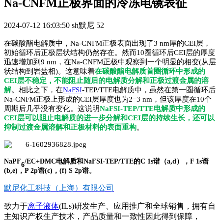
Na-CNFM正极界面的冷冻电镜表征
2024-07-12 16:03:50
sh默尼
52
在碳酸酯电解质中，
Na-CNFM正极表面出现了3 nm厚的CEI层，
初始循环后
正极
层状结构仍然存在。然而10
圈
循环后CEI层的厚度
迅速增加到9 nm，在Na-CNFM
正
极中观察到一个明显的相变(从层
状结构到岩盐相
)。这意味着
在碳酸
酯
电解质首
圈
循环中形成的
CEI层不稳定，不能阻止随后的电解质分解和正极过渡金属的溶
解
。相比之下，在
NaFSI
-TEP/TTE电解质中，虽然在第一
圈循环后
Na-CNFM
正
极上形成的CEI层厚度也为2−3 nm，但该厚度在10
个
周期后几乎没有变化。这说明
NaFSI-TEP/TTE电
解质中形成的
CEI层可以阻止电解质的进一步分解和CEI层的持续生长，还可以
抑制
过渡金属溶解
和
正极
材料的
表面重构
。
NaPF
/EC+DMC电解质和NaFSI-TEP/TTE的C 1s谱（a,d），F 1s谱
6
(b,e)，P 2p谱(c)，(f) S 2p谱。
默尼化工科技（上海）有限公司
致力于
离子液体
(ILs)研发生产、应用推广和全球销售，拥有自
主知识产权生产技术，产品质量和一致性因此得到保障，