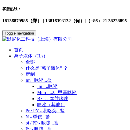
客服热线：
18136879985（郑） | 13816393132（何）|（+86）21 38228895
Toggle navigation
首页
离子液体（ILs）
全部
什么是“离子液体” ？
定制
Im - 咪唑...盐
Im - ..咪唑
Mim - ..2..-甲基咪唑
Bzi - ..本并咪唑
咪唑（其他）
Pr / PY - 吡咯烷...盐
N - 季铵...盐
pi / PP - 哌啶...盐
Py - 吡啶...盐