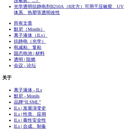
压敏胶、...）
光学透明抗静电剂II210A（8次方）可用于压敏胶、UV
体系、热塑等透明改性
所有文章
默尼（Monils）
离子液体（ILs）
抗静电（光学）
电减粘、复粘
固态电池 | 材料
透明 | 阻燃
会议 - 论坛
关于
离子液体 - ILs
默尼 - Monils
品牌“ILSML”
ILs | 发展演变史
ILs | 性质、应用
ILs | 毒性安全性
ILs | 合成、制备