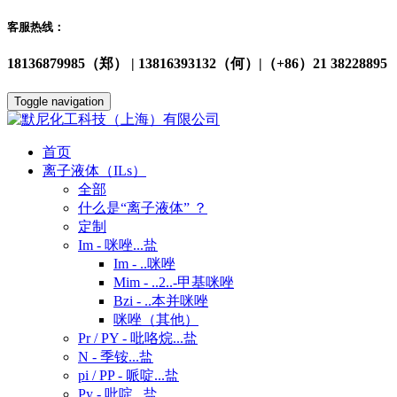
客服热线：
18136879985（郑） | 13816393132（何）|（+86）21 38228895
Toggle navigation
首页
离子液体（ILs）
全部
什么是“离子液体” ？
定制
Im - 咪唑...盐
Im - ..咪唑
Mim - ..2..-甲基咪唑
Bzi - ..本并咪唑
咪唑（其他）
Pr / PY - 吡咯烷...盐
N - 季铵...盐
pi / PP - 哌啶...盐
Py - 吡啶...盐