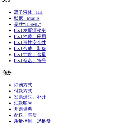
离子液体 - ILs
默尼 - Monils
品牌“ILSML”
ILs | 发展演变史
ILs | 性质、应用
ILs | 毒性安全性
ILs | 合成、制备
ILs | 纯度、含量
ILs | 命名、符号
商务
订购方式
付款方式
发票遗失、补开
汇款账号
开票资料
配送、售后
质量控制、退换货