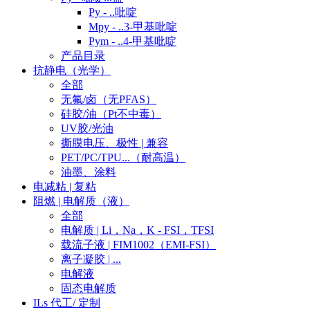
Py - ..吡啶
Mpy - ..3-甲基吡啶
Pym - ..4-甲基吡啶
产品目录
抗静电（光学）
全部
无氟/卤（无PFAS）
硅胶/油（Pt不中毒）
UV胶/光油
撕膜电压、极性 | 兼容
PET/PC/TPU...（耐高温）
油墨、涂料
电减粘 | 复粘
阻燃 | 电解质（液）
全部
电解质 | Li，Na，K - FSI，TFSI
载流子液 | FIM1002（EMI-FSI）
离子凝胶 | ...
电解液
固态电解质
ILs 代工/ 定制