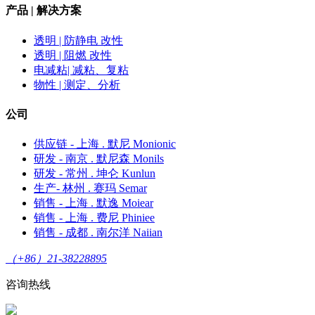
产品 | 解决方案
透明 | 防静电 改性
透明 | 阻燃 改性
电减粘| 减粘、复粘
物性 | 测定、分析
公司
供应链 - 上海 . 默尼 Monionic
研发 - 南京 . 默尼森 Monils
研发 - 常州 . 坤仑 Kunlun
生产- 林州 . 赛玛 Semar
销售 - 上海 . 默逸 Moiear
销售 - 上海 . 费尼 Phiniee
销售 - 成都 . 南尔洋 Naiian
（+86）21-38228895
咨询热线