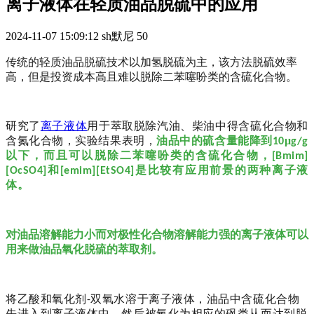
离子液体在轻质油品脱硫中的应用
2024-11-07 15:09:12
sh默尼
50
传统的轻质油品脱硫技术以加氢脱硫为主，该方法脱硫效率
高，但是投资成本高且难以脱除二苯噻吩类的含硫化合物。
研究了
离子液体
用于萃取脱除汽油、柴油中得含硫化合物和
含氮化合物，实验结果表明，
油品中的硫含量能降到
μ
10
g/g
以下，而且可以脱除二苯噻吩类的含硫化合物，
[Bmim]
和
是比较有应用前景的两种离子液
[OcSO4]
[emim][EtSO4]
体。
对油品溶解能力小而对极性化合物溶解能力强的离子液体可以
用来做油品氧化脱硫的萃取剂。
将乙酸和氧化剂
双氧水溶于离子液体，油品中含硫化合物
-
先进入到离子液体中，然后被氧化为相应的砜类从而达到脱