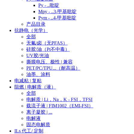
Py - ..吡啶
Mpy - ..3-甲基吡啶
Pym - ..4-甲基吡啶
产品目录
抗静电（光学）
全部
无氟/卤（无PFAS）
硅胶/油（Pt不中毒）
UV胶/光油
撕膜电压、极性 | 兼容
PET/PC/TPU...（耐高温）
油墨、涂料
电减粘 | 复粘
阻燃 | 电解质（液）
全部
电解质 | Li，Na，K - FSI，TFSI
载流子液 | FIM1002（EMI-FSI）
离子凝胶 | ...
电解液
固态电解质
ILs 代工/ 定制