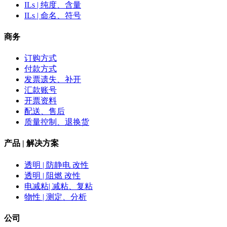
ILs | 纯度、含量
ILs | 命名、符号
商务
订购方式
付款方式
发票遗失、补开
汇款账号
开票资料
配送、售后
质量控制、退换货
产品 | 解决方案
透明 | 防静电 改性
透明 | 阻燃 改性
电减粘| 减粘、复粘
物性 | 测定、分析
公司