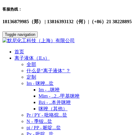
客服热线：
18136879985（郑） | 13816393132（何）|（+86）21 38228895
Toggle navigation
首页
离子液体（ILs）
全部
什么是“离子液体” ？
定制
Im - 咪唑...盐
Im - ..咪唑
Mim - ..2..-甲基咪唑
Bzi - ..本并咪唑
咪唑（其他）
Pr / PY - 吡咯烷...盐
N - 季铵...盐
pi / PP - 哌啶...盐
Py - 吡啶...盐