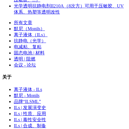
光学透明抗静电剂II210A（8次方）可用于压敏胶、UV
体系、热塑等透明改性
所有文章
默尼（Monils）
离子液体（ILs）
抗静电（光学）
电减粘、复粘
固态电池 | 材料
透明 | 阻燃
会议 - 论坛
关于
离子液体 - ILs
默尼 - Monils
品牌“ILSML”
ILs | 发展演变史
ILs | 性质、应用
ILs | 毒性安全性
ILs | 合成、制备