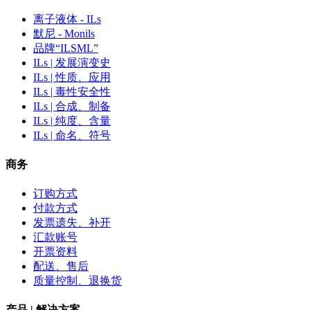
离子液体 - ILs
默尼 - Monils
品牌“ILSML”
ILs | 发展演变史
ILs | 性质、应用
ILs | 毒性安全性
ILs | 合成、制备
ILs | 纯度、含量
ILs | 命名、符号
商务
订购方式
付款方式
发票遗失、补开
汇款账号
开票资料
配送、售后
质量控制、退换货
产品 | 解决方案