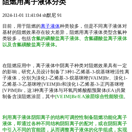
阻燃用离子液体分类
2024-11-01 11:41:04
sh默尼
91
目前，用于阻燃的
离子液体
种类较多，但是不同离子液体对
基材的阻燃效果存在较大差异，阻燃用离子液体类型含氟种
类较多，包括
含氟的磷酸盐离子液体、含氟硼酸盐离子液体
以及含氟磺酸盐离子液体。
在阻燃应用中，离子液体中阴离子种类对阻燃效果具有一定
的影响，研究人员设计制备了3种1-乙烯基-3-烷基咪唑活性离
子液体，分别为溴化1-乙烯基-3-烷基咪唑[VAIM]Br、溴化1-
乙烯基-3-乙基咪唑[VEIM]Br和溴化1-乙烯基-3-正丙基咪唑
[VPIM]Br，这3种离子液体与环氧丙烯酸酯预聚体(EA)共聚
制备含溴阻燃涂层，其中
[VEIM]Br/EA涂层综合性能较佳
。
利用离子液体阴阳离子的结构可调控性制备阻燃功能化离子
液体，即通过各种不同结构阴阳离子的配对，或在阴阳离子
中引入不同的官能团，从而调整离子液体的化学组成，实现