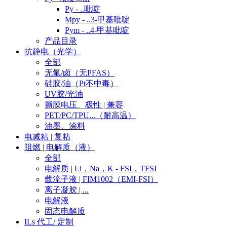
Py - ..吡啶
Mpy - ..3-甲基吡啶
Pym - ..4-甲基吡啶
产品目录
抗静电（光学）
全部
无氟/卤（无PFAS）
硅胶/油（Pt不中毒）
UV胶/光油
撕膜电压、极性 | 兼容
PET/PC/TPU...（耐高温）
油墨、涂料
电减粘 | 复粘
阻燃 | 电解质（液）
全部
电解质 | Li，Na，K - FSI，TFSI
载流子液 | FIM1002（EMI-FSI）
离子凝胶 | ...
电解液
固态电解质
ILs 代工/ 定制