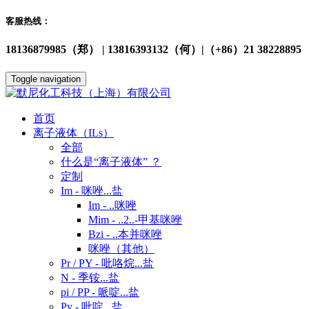
客服热线：
18136879985（郑） | 13816393132（何）|（+86）21 38228895
Toggle navigation
首页
离子液体（ILs）
全部
什么是“离子液体” ？
定制
Im - 咪唑...盐
Im - ..咪唑
Mim - ..2..-甲基咪唑
Bzi - ..本并咪唑
咪唑（其他）
Pr / PY - 吡咯烷...盐
N - 季铵...盐
pi / PP - 哌啶...盐
Py - 吡啶...盐