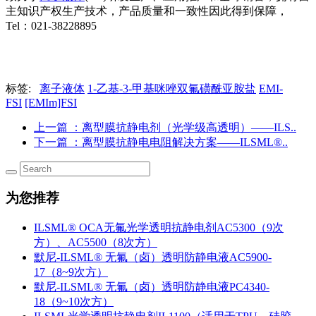
主知识产权生产技术，产品质量和一致性因此得到保障，
Tel：021-38228895
标签:
离子液体
1-乙基-3-甲基咪唑双氟磺酰亚胺盐
EMI-
FSI
[EMIm]FSI
上一篇
：离型膜抗静电剂（光学级高透明）——ILS..
下一篇
：离型膜抗静电电阻解决方案——ILSML®..
为您推荐
ILSML® OCA无氟光学透明抗静电剂AC5300（9次
方）、AC5500（8次方）
默尼-ILSML® 无氟（卤）透明防静电液AC5900-
17（8~9次方）
默尼-ILSML® 无氟（卤）透明防静电液PC4340-
18（9~10次方）