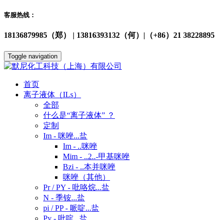
客服热线：
18136879985（郑） | 13816393132（何）|（+86）21 38228895
Toggle navigation
首页
离子液体（ILs）
全部
什么是“离子液体” ？
定制
Im - 咪唑...盐
Im - ..咪唑
Mim - ..2..-甲基咪唑
Bzi - ..本并咪唑
咪唑（其他）
Pr / PY - 吡咯烷...盐
N - 季铵...盐
pi / PP - 哌啶...盐
Py - 吡啶...盐