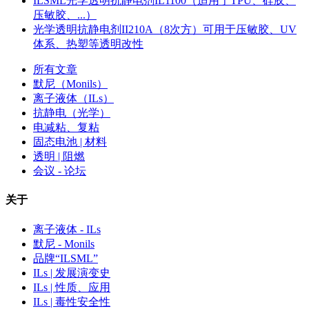
ILSML光学透明抗静电剂IL1100（适用于TPU、硅胶、
压敏胶、...）
光学透明抗静电剂II210A（8次方）可用于压敏胶、UV
体系、热塑等透明改性
所有文章
默尼（Monils）
离子液体（ILs）
抗静电（光学）
电减粘、复粘
固态电池 | 材料
透明 | 阻燃
会议 - 论坛
关于
离子液体 - ILs
默尼 - Monils
品牌“ILSML”
ILs | 发展演变史
ILs | 性质、应用
ILs | 毒性安全性