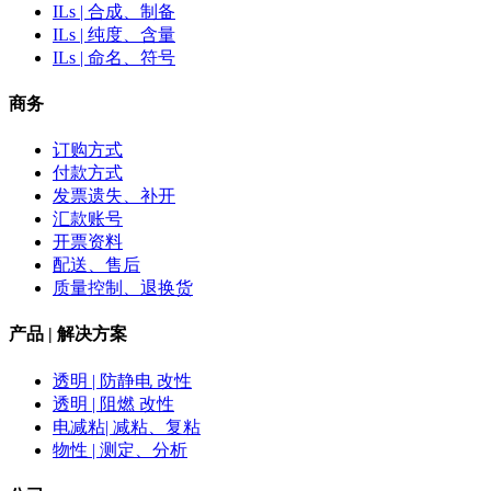
ILs | 合成、制备
ILs | 纯度、含量
ILs | 命名、符号
商务
订购方式
付款方式
发票遗失、补开
汇款账号
开票资料
配送、售后
质量控制、退换货
产品 | 解决方案
透明 | 防静电 改性
透明 | 阻燃 改性
电减粘| 减粘、复粘
物性 | 测定、分析