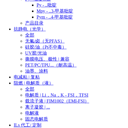
Py - ..吡啶
Mpy - ..3-甲基吡啶
Pym - ..4-甲基吡啶
产品目录
抗静电（光学）
全部
无氟/卤（无PFAS）
硅胶/油（Pt不中毒）
UV胶/光油
撕膜电压、极性 | 兼容
PET/PC/TPU...（耐高温）
油墨、涂料
电减粘 | 复粘
阻燃 | 电解质（液）
全部
电解质 | Li，Na，K - FSI，TFSI
载流子液 | FIM1002（EMI-FSI）
离子凝胶 | ...
电解液
固态电解质
ILs 代工/ 定制