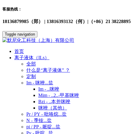
客服热线：
18136879985（郑） | 13816393132（何）|（+86）21 38228895
Toggle navigation
首页
离子液体（ILs）
全部
什么是“离子液体” ？
定制
Im - 咪唑...盐
Im - ..咪唑
Mim - ..2..-甲基咪唑
Bzi - ..本并咪唑
咪唑（其他）
Pr / PY - 吡咯烷...盐
N - 季铵...盐
pi / PP - 哌啶...盐
Py - 吡啶...盐