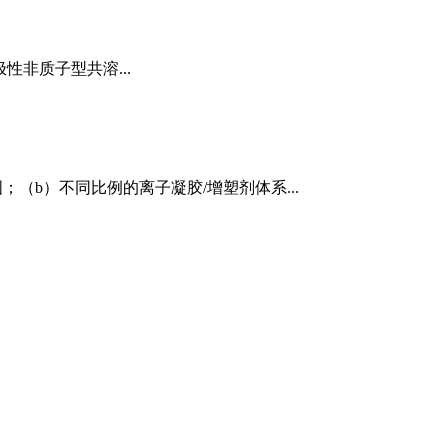
入极性非质子型共溶...
（b）不同比例的离子凝胶/增塑剂体系...