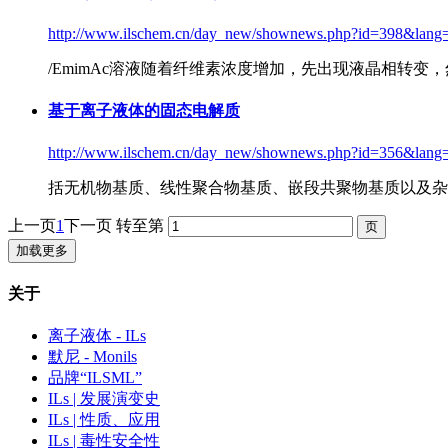
http://www.ilschem.cn/day_new/shownews.php?id=398&lang
/EmimAc溶液随着纤维素浓度增加，先出现液晶相转变
基于离子液体的固态电解质
http://www.ilschem.cn/day_new/shownews.php?id=356&lang
括无机物基质、线性聚合物基质、嵌段共聚物基质以及杂化
上一页
1
下一页
转至第
加载更多
关于
离子液体 - ILs
默尼 - Monils
品牌“ILSML”
ILs | 发展演变史
ILs | 性质、应用
ILs | 毒性安全性