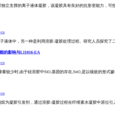
可独立支撑的离子液体凝胶，该凝胶具有良好的抗形变能力，可抵
=cn
子液体中，另一种是利用
溶胶
-凝胶处理过程。研究人员探究了二
能的影响与LI1016-EA
=cn
掺量较少时,由于硅
溶胶
中SiO,基团的存在,SnO,是以镶嵌的形式掺杂
=cn
丙烷为凝胶引发剂，通过
溶胶
-凝胶过程在纤维素水凝胶中原位引入