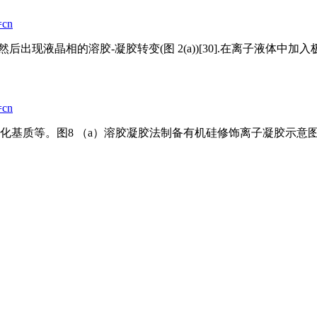
=cn
，然后出现液晶相的
溶胶
-凝胶转变(图 2(a))[30].在离子液体中加
=cn
基质等。图8 （a）
溶胶
凝胶法制备有机硅修饰离子凝胶示意图；