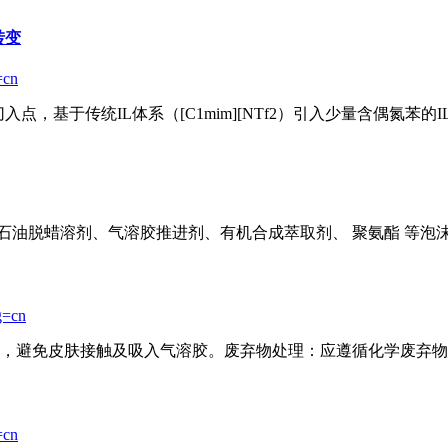
转变
=cn
传统IL体系（[C1mim][NTf2）引入少量含偶氮苯的IL（[Azo
、石油脱蜡溶剂、气
溶胶
推进剂、有机合成萃取剂、 聚氨酯 等泡沫塑
g=cn
，避免皮肤接触及吸入气
溶胶
。废弃物处理：应遵循化学废弃物
=cn