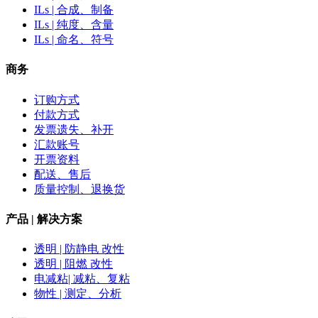
ILs | 合成、制备
ILs | 纯度、含量
ILs | 命名、符号
商务
订购方式
付款方式
发票遗失、补开
汇款账号
开票资料
配送、售后
质量控制、退换货
产品 | 解决方案
透明 | 防静电 改性
透明 | 阻燃 改性
电减粘| 减粘、复粘
物性 | 测定、分析