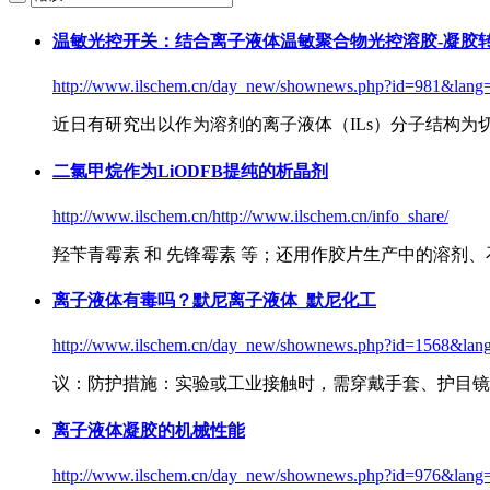
温敏光控开关：结合离子液体温敏聚合物光控
溶胶
-凝胶
http://www.ilschem.cn/day_new/shownews.php?id=981&lang
近日有研究出以作为溶剂的离子液体（ILs）分子结构为切入点，基于
二氯甲烷作为LiODFB提纯的析晶剂
http://www.ilschem.cn/http://www.ilschem.cn/info_share/
羟苄青霉素 和 先锋霉素 等；还用作胶片生产中的溶剂
离子液体有毒吗？默尼离子液体_默尼化工
http://www.ilschem.cn/day_new/shownews.php?id=1568&lan
议：防护措施：实验或工业接触时，需穿戴手套、护目镜
离子液体凝胶的机械性能
http://www.ilschem.cn/day_new/shownews.php?id=976&lang