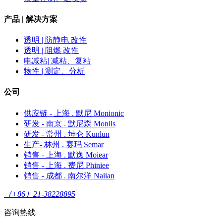
产品 | 解决方案
透明 | 防静电 改性
透明 | 阻燃 改性
电减粘| 减粘、复粘
物性 | 测定、分析
公司
供应链 - 上海 . 默尼 Monionic
研发 - 南京 . 默尼森 Monils
研发 - 常州 . 坤仑 Kunlun
生产- 林州 . 赛玛 Semar
销售 - 上海 . 默逸 Moiear
销售 - 上海 . 费尼 Phiniee
销售 - 成都 . 南尔洋 Naiian
（+86）21-38228895
咨询热线