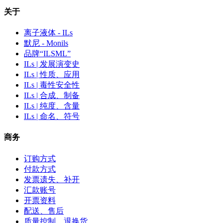
关于
离子液体 - ILs
默尼 - Monils
品牌“ILSML”
ILs | 发展演变史
ILs | 性质、应用
ILs | 毒性安全性
ILs | 合成、制备
ILs | 纯度、含量
ILs | 命名、符号
商务
订购方式
付款方式
发票遗失、补开
汇款账号
开票资料
配送、售后
质量控制、退换货