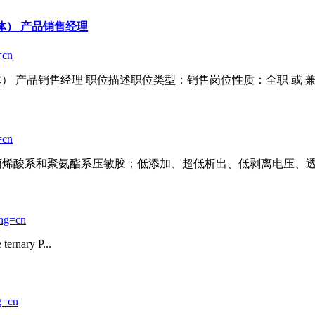
液体） 产品销售经理
=cn
液体） 产品销售经理 职位描述职位类型：销售岗位性质：全职 或 
=cn
丙烯酸系和聚氨酯系压敏胶；低添加、超低析出、低剥离电压、透明抗静
ng=cn
 ternary P...
g=cn