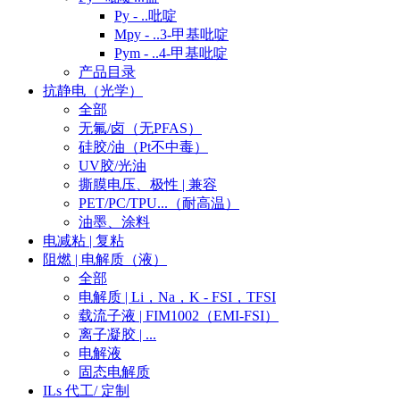
Py - ..吡啶
Mpy - ..3-甲基吡啶
Pym - ..4-甲基吡啶
产品目录
抗静电（光学）
全部
无氟/卤（无PFAS）
硅胶/油（Pt不中毒）
UV胶/光油
撕膜电压、极性 | 兼容
PET/PC/TPU...（耐高温）
油墨、涂料
电减粘 | 复粘
阻燃 | 电解质（液）
全部
电解质 | Li，Na，K - FSI，TFSI
载流子液 | FIM1002（EMI-FSI）
离子凝胶 | ...
电解液
固态电解质
ILs 代工/ 定制