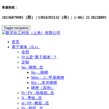
客服热线：
18136879985（郑） | 13816393132（何）|（+86）21 38228895
Toggle navigation
首页
离子液体（ILs）
全部
什么是“离子液体” ？
定制
Im - 咪唑...盐
Im - ..咪唑
Mim - ..2..-甲基咪唑
Bzi - ..本并咪唑
咪唑（其他）
Pr / PY - 吡咯烷...盐
N - 季铵...盐
pi / PP - 哌啶...盐
Py - 吡啶...盐