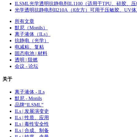
ILSML光学透明抗静电剂IL1100（适用于TPU、硅胶、压敏
光学透明抗静电剂II210A（8次方）可用于压敏胶、UV
所有文章
默尼（Monils）
离子液体（ILs）
抗静电（光学）
电减粘、复粘
固态电池 | 材料
透明 | 阻燃
会议 - 论坛
关于
离子液体 - ILs
默尼 - Monils
品牌“ILSML”
ILs | 发展演变史
ILs | 性质、应用
ILs | 毒性安全性
ILs | 合成、制备
ILs | 纯度、含量