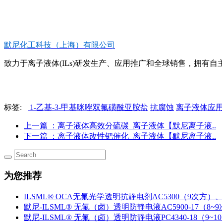
默尼化工科技（上海）有限公司
致力于离子液体(ILs)研发生产、应用推广和全球销售，拥有自主知
标签:
1-乙基-3-甲基咪唑双氟磺酰亚胺盐
抗腐蚀
离子液体应
上一篇
：离子液体高效分硫碳_离子液体【默尼离子液..
下一篇
：离子液体改性钯催化_离子液体【默尼离子液..
为您推荐
ILSML® OCA无氟光学透明抗静电剂AC5300（9次方）、
默尼-ILSML® 无氟（卤）透明防静电液AC5900-17（8~
默尼-ILSML® 无氟（卤）透明防静电液PC4340-18（9~1