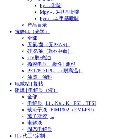
Py - ..吡啶
Mpy - ..3-甲基吡啶
Pym - ..4-甲基吡啶
产品目录
抗静电（光学）
全部
无氟/卤（无PFAS）
硅胶/油（Pt不中毒）
UV胶/光油
撕膜电压、极性 | 兼容
PET/PC/TPU...（耐高温）
油墨、涂料
电减粘 | 复粘
阻燃 | 电解质（液）
全部
电解质 | Li，Na，K - FSI，TFSI
载流子液 | FIM1002（EMI-FSI）
离子凝胶 | ...
电解液
固态电解质
ILs 代工/ 定制