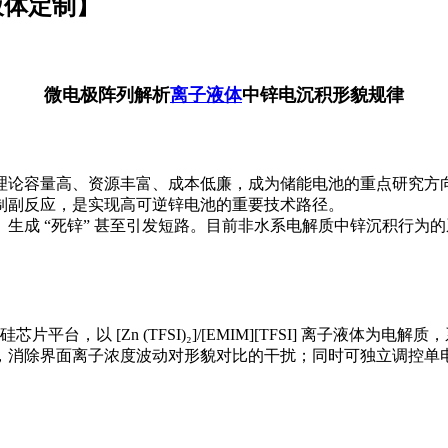
液体定制】
微电极阵列解析
离子液体
中锌电沉积形貌规律
理论容量高、资源丰富、成本低廉，成为储能电池的重点研究方
制副反应，是实现高可逆锌电池的重要技术路径。
生成 “死锌” 甚至引发短路。目前非水系电解质中锌沉积行为
。
平台，以 [Zn (TFSI)₂]/[EMIM][TFSI] 离子液
，消除界面离子浓度波动对形貌对比的干扰；同时可独立调控单