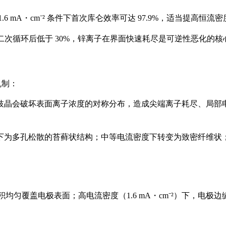
 mA・cm⁻² 条件下首次库仑效率可达 97.9%，适当提高恒
第二次循环后低于 30%，锌离子在界面快速耗尽是可逆性恶化的核
机制：
枝晶会破坏表面离子浓度的对称分布，造成尖端离子耗尽、局部
下为多孔松散的苔藓状结构；中等电流密度下转变为致密纤维状
积均匀覆盖电极表面；高电流密度（1.6 mA・cm⁻²）下，电