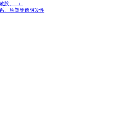
胶、...）
体系、热塑等透明改性