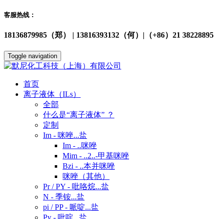
客服热线：
18136879985（郑） | 13816393132（何）|（+86）21 38228895
Toggle navigation
首页
离子液体（ILs）
全部
什么是“离子液体” ？
定制
Im - 咪唑...盐
Im - ..咪唑
Mim - ..2..-甲基咪唑
Bzi - ..本并咪唑
咪唑（其他）
Pr / PY - 吡咯烷...盐
N - 季铵...盐
pi / PP - 哌啶...盐
Py - 吡啶...盐