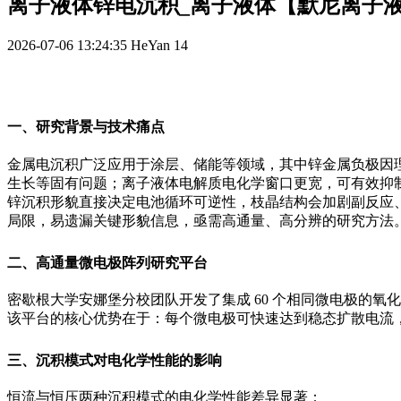
离子液体锌电沉积_离子液体【默尼离子
2026-07-06 13:24:35
HeYan
14
一、研究背景与技术痛点
金属电沉积广泛应用于涂层、储能等领域，其中锌金属负极因
生长等固有问题；离子液体电解质电化学窗口更宽，可有效抑
锌沉积形貌直接决定电池循环可逆性，枝晶结构会加剧副反应、
局限，易遗漏关键形貌信息，亟需高通量、高分辨的研究方法
二、高通量微电极阵列研究平台
密歇根大学安娜堡分校团队开发了集成 60 个相同微电极的氧化硅芯片
该平台的核心优势在于：每个微电极可快速达到稳态扩散电流
三、沉积模式对电化学性能的影响
恒流与恒压两种沉积模式的电化学性能差异显著：