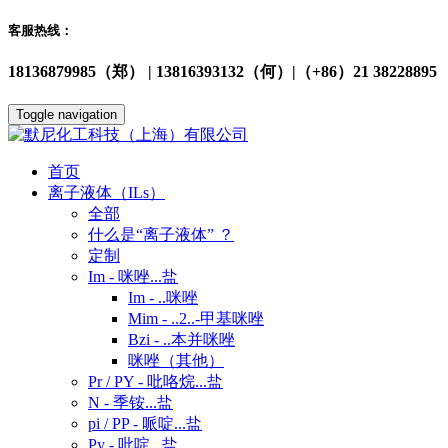
客服热线：
18136879985（郑） | 13816393132（何）|（+86）21 38228895
Toggle navigation
首页
离子液体（ILs）
全部
什么是“离子液体” ？
定制
Im - 咪唑...盐
Im - ..咪唑
Mim - ..2..-甲基咪唑
Bzi - ..本并咪唑
咪唑（其他）
Pr / PY - 吡咯烷...盐
N - 季铵...盐
pi / PP - 哌啶...盐
Py - 吡啶...盐