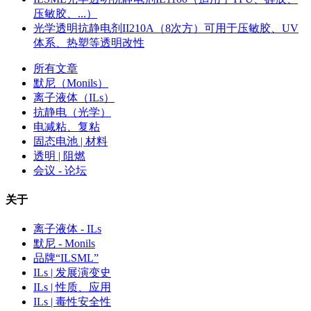
压敏胶、...）
光学透明抗静电剂II210A（8次方）可用于压敏胶、UV
体系、热塑等透明改性
所有文章
默尼（Monils）
离子液体（ILs）
抗静电（光学）
电减粘、复粘
固态电池 | 材料
透明 | 阻燃
会议 - 论坛
关于
离子液体 - ILs
默尼 - Monils
品牌“ILSML”
ILs | 发展演变史
ILs | 性质、应用
ILs | 毒性安全性