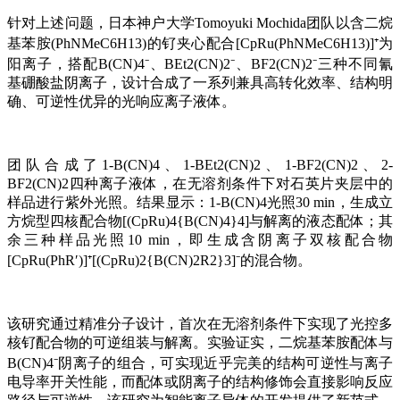
针对上述问题，日本神户大学Tomoyuki Mochida团队以含二烷
基苯胺(PhNMeC6H13)的钌夹心配合[CpRu(PhNMeC6H13)]⁺为
阳离子，搭配B(CN)4⁻、BEt2(CN)2⁻、BF2(CN)2⁻三种不同氰
基硼酸盐阴离子，设计合成了一系列兼具高转化效率、结构明
确、可逆性优异的光响应离子液体。
团队合成了1-B(CN)4、1-BEt2(CN)2、1-BF2(CN)2、2-
BF2(CN)2四种离子液体，在无溶剂条件下对石英片夹层中的
样品进行紫外光照。结果显示：1-B(CN)4光照30 min，生成立
方烷型四核配合物[(CpRu)4{B(CN)4}4]与解离的液态配体；其
余三种样品光照10 min，即生成含阴离子双核配合物
[CpRu(PhR′)]⁺[(CpRu)2{B(CN)2R2}3]⁻的混合物。
该研究通过精准分子设计，首次在无溶剂条件下实现了光控多
核钌配合物的可逆组装与解离。实验证实，二烷基苯胺配体与
B(CN)4⁻阴离子的组合，可实现近乎完美的结构可逆性与离子
电导率开关性能，而配体或阴离子的结构修饰会直接影响反应