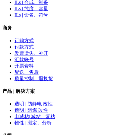
ILs | 合成、制备
ILs | 纯度、含量
ILs | 命名、符号
商务
订购方式
付款方式
发票遗失、补开
汇款账号
开票资料
配送、售后
质量控制、退换货
产品 | 解决方案
透明 | 防静电 改性
透明 | 阻燃 改性
电减粘| 减粘、复粘
物性 | 测定、分析