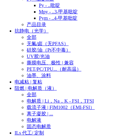
Py - ..吡啶
Mpy - ..3-甲基吡啶
Pym - ..4-甲基吡啶
产品目录
抗静电（光学）
全部
无氟/卤（无PFAS）
硅胶/油（Pt不中毒）
UV胶/光油
撕膜电压、极性 | 兼容
PET/PC/TPU...（耐高温）
油墨、涂料
电减粘 | 复粘
阻燃 | 电解质（液）
全部
电解质 | Li，Na，K - FSI，TFSI
载流子液 | FIM1002（EMI-FSI）
离子凝胶 | ...
电解液
固态电解质
ILs 代工/ 定制