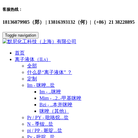
客服热线：
18136879985（郑） | 13816393132（何）|（+86）21 38228895
Toggle navigation
首页
离子液体（ILs）
全部
什么是“离子液体” ？
定制
Im - 咪唑...盐
Im - ..咪唑
Mim - ..2..-甲基咪唑
Bzi - ..本并咪唑
咪唑（其他）
Pr / PY - 吡咯烷...盐
N - 季铵...盐
pi / PP - 哌啶...盐
Py - 吡啶...盐