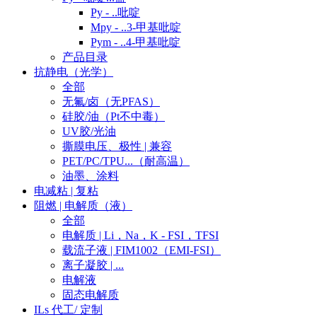
Py - ..吡啶
Mpy - ..3-甲基吡啶
Pym - ..4-甲基吡啶
产品目录
抗静电（光学）
全部
无氟/卤（无PFAS）
硅胶/油（Pt不中毒）
UV胶/光油
撕膜电压、极性 | 兼容
PET/PC/TPU...（耐高温）
油墨、涂料
电减粘 | 复粘
阻燃 | 电解质（液）
全部
电解质 | Li，Na，K - FSI，TFSI
载流子液 | FIM1002（EMI-FSI）
离子凝胶 | ...
电解液
固态电解质
ILs 代工/ 定制