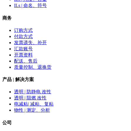
ILs | 命名、符号
商务
订购方式
付款方式
发票遗失、补开
汇款账号
开票资料
配送、售后
质量控制、退换货
产品 | 解决方案
透明 | 防静电 改性
透明 | 阻燃 改性
电减粘| 减粘、复粘
物性 | 测定、分析
公司