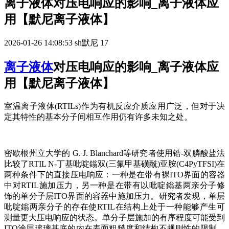
离子液体对压电响应的影响_离子液体应
用【默尼离子液体】
2026-01-26 14:08:53
sh默尼
17
离子液体
对压电响应的影响_离子液体应
用【默尼离子液体】
室温离子液体
(RTILs)作为有机反应介质应用广泛，但对于决
定其特性的基本分子间相互作用仍有许多未知之处。
密歇根州立大学的
G. J. Blanchard等研究者使用锆-双膦酸盐法
比较了RTIL N-丁基吡啶鎓双(三氟甲基磺酰)亚胺(C4PyTFSI)在
两种条件下的直接压电响应：一种是在带有裸ITO界面的容器
中对RTIL施加压力，另一种是在带有以吡啶鎓基两亲分子修
饰的单分子层ITO界面的容器中施加压力。研究者发现，单层
吡啶鎓两亲分子的存在使RTIL在结构上处于一种能够产生可
测量更大压电响应的状态。单分子层施加的有序程度可能受到
ITO涂层玻璃基底的内在表面粗糙度和结构不规则性的限制。