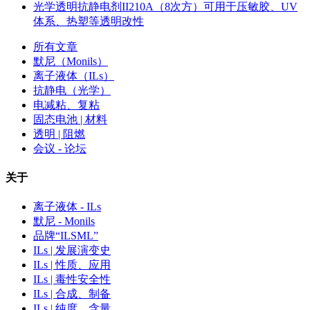
光学透明抗静电剂II210A（8次方）可用于压敏胶、UV
体系、热塑等透明改性
所有文章
默尼（Monils）
离子液体（ILs）
抗静电（光学）
电减粘、复粘
固态电池 | 材料
透明 | 阻燃
会议 - 论坛
关于
离子液体 - ILs
默尼 - Monils
品牌“ILSML”
ILs | 发展演变史
ILs | 性质、应用
ILs | 毒性安全性
ILs | 合成、制备
ILs | 纯度、含量