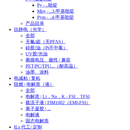
Py - ..吡啶
Mpy - ..3-甲基吡啶
Pym - ..4-甲基吡啶
产品目录
抗静电（光学）
全部
无氟/卤（无PFAS）
硅胶/油（Pt不中毒）
UV胶/光油
撕膜电压、极性 | 兼容
PET/PC/TPU...（耐高温）
油墨、涂料
电减粘 | 复粘
阻燃 | 电解质（液）
全部
电解质 | Li，Na，K - FSI，TFSI
载流子液 | FIM1002（EMI-FSI）
离子凝胶 | ...
电解液
固态电解质
ILs 代工/ 定制