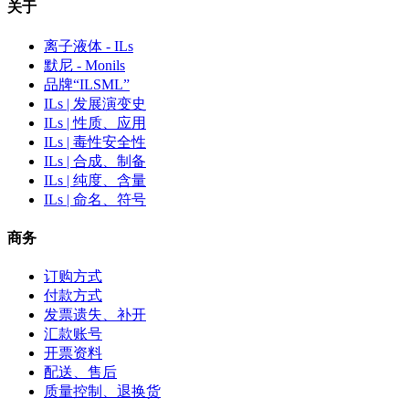
关于
离子液体 - ILs
默尼 - Monils
品牌“ILSML”
ILs | 发展演变史
ILs | 性质、应用
ILs | 毒性安全性
ILs | 合成、制备
ILs | 纯度、含量
ILs | 命名、符号
商务
订购方式
付款方式
发票遗失、补开
汇款账号
开票资料
配送、售后
质量控制、退换货