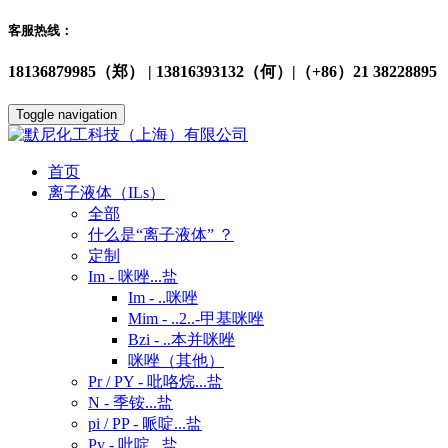
客服热线：
18136879985（郑） | 13816393132（何）|（+86）21 38228895
Toggle navigation
首页
离子液体（ILs）
全部
什么是“离子液体” ？
定制
Im - 咪唑...盐
Im - ..咪唑
Mim - ..2..-甲基咪唑
Bzi - ..本并咪唑
咪唑（其他）
Pr / PY - 吡咯烷...盐
N - 季铵...盐
pi / PP - 哌啶...盐
Py - 吡啶...盐