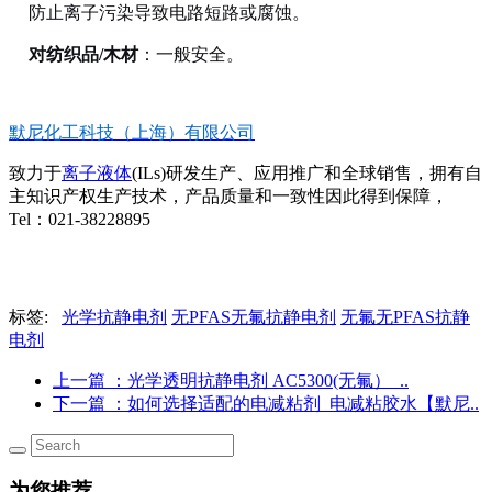
防止离子污染导致电路短路或腐蚀。
对纺织品/木材
：一般安全。
默尼化工科技（上海）有限公司
致力于
离子液体
(ILs)研发生产、应用推广和全球销售，拥有自
主知识产权生产技术，产品质量和一致性因此得到保障，
Tel：021-38228895
标签:
光学抗静电剂
无PFAS无氟抗静电剂
无氟无PFAS抗静
电剂
上一篇
：光学透明抗静电剂 AC5300(无氟）_..
下一篇
：如何选择适配的电减粘剂_电减粘胶水【默尼..
为您推荐