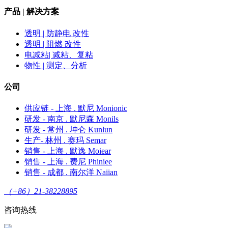
产品 | 解决方案
透明 | 防静电 改性
透明 | 阻燃 改性
电减粘| 减粘、复粘
物性 | 测定、分析
公司
供应链 - 上海 . 默尼 Monionic
研发 - 南京 . 默尼森 Monils
研发 - 常州 . 坤仑 Kunlun
生产- 林州 . 赛玛 Semar
销售 - 上海 . 默逸 Moiear
销售 - 上海 . 费尼 Phiniee
销售 - 成都 . 南尔洋 Naiian
（+86）21-38228895
咨询热线