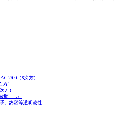
AC5500（8次方）
9次方）
0次方）
胶、...）
体系、热塑等透明改性