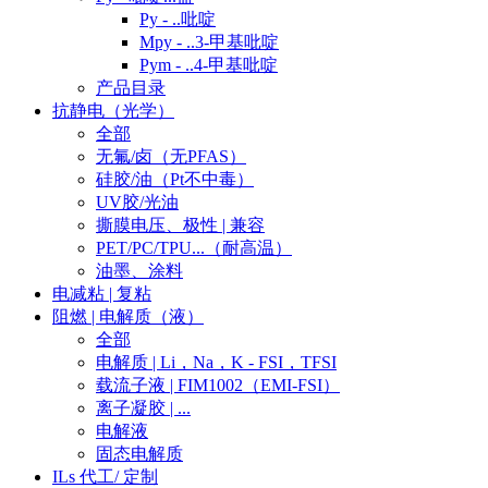
Py - ..吡啶
Mpy - ..3-甲基吡啶
Pym - ..4-甲基吡啶
产品目录
抗静电（光学）
全部
无氟/卤（无PFAS）
硅胶/油（Pt不中毒）
UV胶/光油
撕膜电压、极性 | 兼容
PET/PC/TPU...（耐高温）
油墨、涂料
电减粘 | 复粘
阻燃 | 电解质（液）
全部
电解质 | Li，Na，K - FSI，TFSI
载流子液 | FIM1002（EMI-FSI）
离子凝胶 | ...
电解液
固态电解质
ILs 代工/ 定制