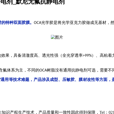
静电剂_默尼无氟抗静电剂
材的特种双面胶膜。
光学胶
是将光学亚克力胶做成无基材，
OCA
的效果，具备清澈度高、透光性强（全光穿透率
）、高粘着
>99%
含氟体系为主，不同的
树脂没有通用抗静电剂可选，需要不
OCA
通用等技术难题，产品涉及成型、压敏胶、膜材改性等方面，
V
知识产权生产技术，产品质量和一致性因此得到保障，Tel：021-38