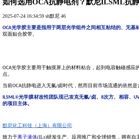
如何选用OCA抗静电剂？默尼ILSML抗
2025-07-24 16:34:59
sh默尼
46
光学胶主要是指用于两层光学组件之间相互粘结的、无基
OCA
双面贴合胶带。
光学胶主要用于触摸屏上的材料粘合，起到电容触碰感应
OCA
点。
当前
抗静电进入无氟
卤时代，然而目前市场流通的依然是
OCA
/
®光学膜材改性团队现已攻克无氟
卤、
次方、相容、
ILSML
/
8
U
的项目主体。
默尼化工科技（上海）有限公司
致力于
离子液体
(ILs)研发生产、应用推广和全球销售，拥有自主