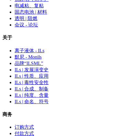
电减粘、复粘
固态电池 | 材料
透明 | 阻燃
会议 - 论坛
关于
离子液体 - ILs
默尼 - Monils
品牌“ILSML”
ILs | 发展演变史
ILs | 性质、应用
ILs | 毒性安全性
ILs | 合成、制备
ILs | 纯度、含量
ILs | 命名、符号
商务
订购方式
付款方式