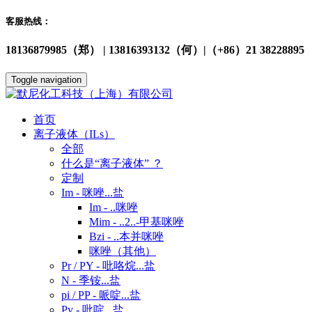
客服热线：
18136879985（郑） | 13816393132（何）|（+86）21 38228895
Toggle navigation
首页
离子液体（ILs）
全部
什么是“离子液体” ？
定制
Im - 咪唑...盐
Im - ..咪唑
Mim - ..2..-甲基咪唑
Bzi - ..本并咪唑
咪唑（其他）
Pr / PY - 吡咯烷...盐
N - 季铵...盐
pi / PP - 哌啶...盐
Py - 吡啶...盐