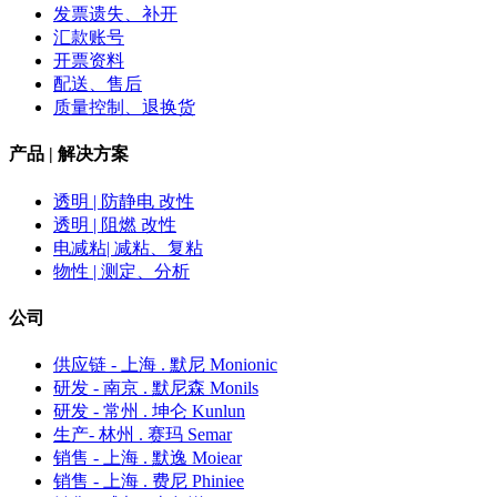
发票遗失、补开
汇款账号
开票资料
配送、售后
质量控制、退换货
产品 | 解决方案
透明 | 防静电 改性
透明 | 阻燃 改性
电减粘| 减粘、复粘
物性 | 测定、分析
公司
供应链 - 上海 . 默尼 Monionic
研发 - 南京 . 默尼森 Monils
研发 - 常州 . 坤仑 Kunlun
生产- 林州 . 赛玛 Semar
销售 - 上海 . 默逸 Moiear
销售 - 上海 . 费尼 Phiniee