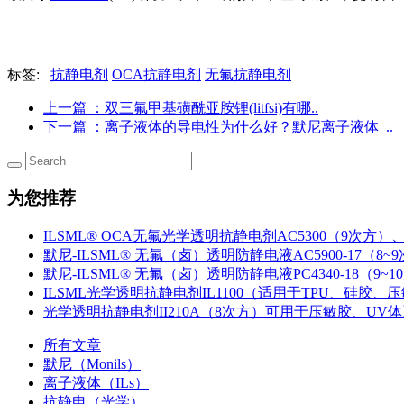
标签:
抗静电剂
OCA抗静电剂
无氟抗静电剂
上一篇
：双三氟甲基磺酰亚胺锂(litfsi)有哪..
下一篇
：离子液体的导电性为什么好？默尼离子液体_..
为您推荐
ILSML® OCA无氟光学透明抗静电剂AC5300（9次方）、
默尼-ILSML® 无氟（卤）透明防静电液AC5900-17（8~
默尼-ILSML® 无氟（卤）透明防静电液PC4340-18（9~1
ILSML光学透明抗静电剂IL1100（适用于TPU、硅胶、压敏
光学透明抗静电剂II210A（8次方）可用于压敏胶、UV
所有文章
默尼（Monils）
离子液体（ILs）
抗静电（光学）