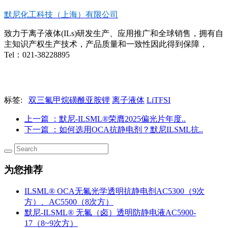
默尼化工科技（上海）有限公司
致力于离子液体(ILs)研发生产、应用推广和全球销售，拥有自
主知识产权生产技术，产品质量和一致性因此得到保障，
Tel：021-38228895
标签:
双三氟甲烷磺酰亚胺锂
离子液体
LiTFSI
上一篇
：默尼-ILSML®荣膺2025偏光片年度..
下一篇
：如何选用OCA抗静电剂？默尼ILSML抗..
为您推荐
ILSML® OCA无氟光学透明抗静电剂AC5300（9次
方）、AC5500（8次方）
默尼-ILSML® 无氟（卤）透明防静电液AC5900-
17（8~9次方）