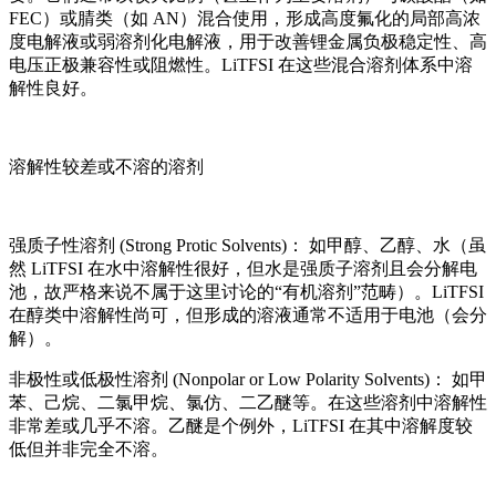
FEC）或腈类（如 AN）混合使用，形成高度氟化的局部高浓
度电解液或弱溶剂化电解液，用于改善锂金属负极稳定性、高
电压正极兼容性或阻燃性。LiTFSI 在这些混合溶剂体系中溶
解性良好。
溶解性较差或不溶的溶剂
强质子性溶剂
(Strong Protic Solvents)： 如甲醇、乙醇、水（虽
然 LiTFSI 在水中溶解性很好，但水是强质子溶剂且会分解电
池，故严格来说不属于这里讨论的“有机溶剂”范畴）。LiTFSI
在醇类中溶解性尚可，但形成的溶液通常不适用于电池（会分
解）。
非极性或低极性溶剂
(Nonpolar or Low Polarity Solvents)： 如甲
苯、己烷、二氯甲烷、氯仿、二乙醚等。在这些溶剂中溶解性
非常差或几乎不溶。乙醚是个例外，LiTFSI 在其中溶解度较
低但并非完全不溶。