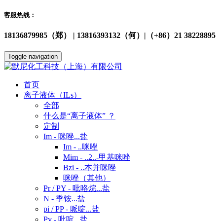
客服热线：
18136879985（郑） | 13816393132（何）|（+86）21 38228895
Toggle navigation
首页
离子液体（ILs）
全部
什么是“离子液体” ？
定制
Im - 咪唑...盐
Im - ..咪唑
Mim - ..2..-甲基咪唑
Bzi - ..本并咪唑
咪唑（其他）
Pr / PY - 吡咯烷...盐
N - 季铵...盐
pi / PP - 哌啶...盐
Py - 吡啶...盐