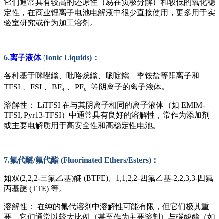
它们通常具有较高的还原性（易在负极分解）和较低的氧化稳
定性，在商业锂离子电池电解液中很少直接使用，更多用于实
验室研究或作为加工溶剂。
6.
离子液体
(Ionic Liquids)：
各种基于咪唑鎓、吡咯烷鎓、哌啶鎓、季铵盐等阳离子和
TFSI⁻、FSI⁻、BF₄⁻、PF₆⁻ 等阴离子的离子液体。
溶解性：
LiTFSI 在与其阴离子相同的离子液体（如 EMIM-
TFSI, Pyr13-TFSI）中通常具有良好的溶解性，常作为添加剂
或主要电解质用于高安全性和高稳定性电池。
7.氟代醚/氟代酯 (Fluorinated Ethers/Esters)：
如双
(2,2,2-三氟乙基)醚 (BTFE)、1,1,2,2-四氟乙基-2,2,3,3-四氟
丙基醚 (TTE) 等。
溶解性：
在纯的氟代溶剂中溶解性可能有限，但它们极其重
要。它们通常以较大比例（甚至作为主要溶剂）与碳酸酯（如