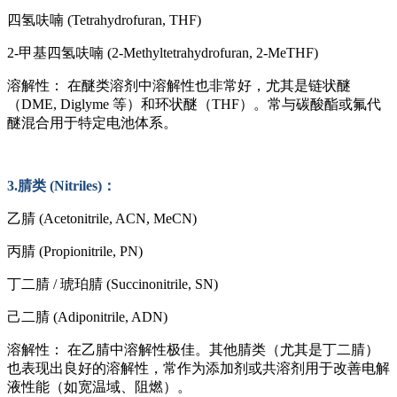
四氢呋喃
(Tetrahydrofuran, THF)
2-甲基四氢呋喃 (2-Methyltetrahydrofuran, 2-MeTHF)
溶解性：
在醚类溶剂中溶解性也非常好，尤其是链状醚
（
DME, Diglyme 等）和环状醚（THF）。常与碳酸酯或氟代
醚混合用于特定电池体系。
3.腈类 (Nitriles)：
乙腈
(Acetonitrile, ACN, MeCN)
丙腈
(Propionitrile, PN)
丁二腈
/ 琥珀腈 (Succinonitrile, SN)
己二腈
(Adiponitrile, ADN)
溶解性：
在乙腈中溶解性极佳。其他腈类（尤其是丁二腈）
也表现出良好的溶解性，常作为添加剂或共溶剂用于改善电解
液性能（如宽温域、阻燃）。