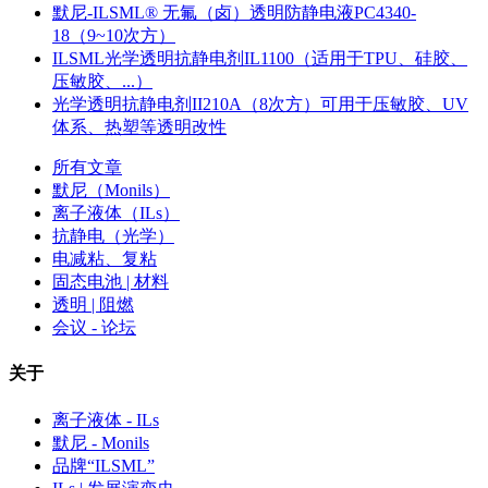
默尼-ILSML® 无氟（卤）透明防静电液PC4340-
18（9~10次方）
ILSML光学透明抗静电剂IL1100（适用于TPU、硅胶、
压敏胶、...）
光学透明抗静电剂II210A（8次方）可用于压敏胶、UV
体系、热塑等透明改性
所有文章
默尼（Monils）
离子液体（ILs）
抗静电（光学）
电减粘、复粘
固态电池 | 材料
透明 | 阻燃
会议 - 论坛
关于
离子液体 - ILs
默尼 - Monils
品牌“ILSML”