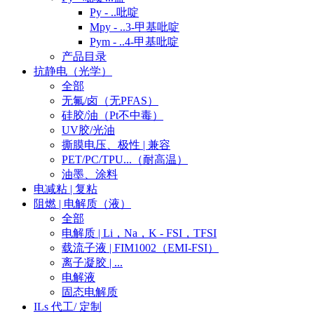
Py - ..吡啶
Mpy - ..3-甲基吡啶
Pym - ..4-甲基吡啶
产品目录
抗静电（光学）
全部
无氟/卤（无PFAS）
硅胶/油（Pt不中毒）
UV胶/光油
撕膜电压、极性 | 兼容
PET/PC/TPU...（耐高温）
油墨、涂料
电减粘 | 复粘
阻燃 | 电解质（液）
全部
电解质 | Li，Na，K - FSI，TFSI
载流子液 | FIM1002（EMI-FSI）
离子凝胶 | ...
电解液
固态电解质
ILs 代工/ 定制