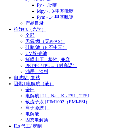
Py - ..吡啶
Mpy - ..3-甲基吡啶
Pym - ..4-甲基吡啶
产品目录
抗静电（光学）
全部
无氟/卤（无PFAS）
硅胶/油（Pt不中毒）
UV胶/光油
撕膜电压、极性 | 兼容
PET/PC/TPU...（耐高温）
油墨、涂料
电减粘 | 复粘
阻燃 | 电解质（液）
全部
电解质 | Li，Na，K - FSI，TFSI
载流子液 | FIM1002（EMI-FSI）
离子凝胶 | ...
电解液
固态电解质
ILs 代工/ 定制