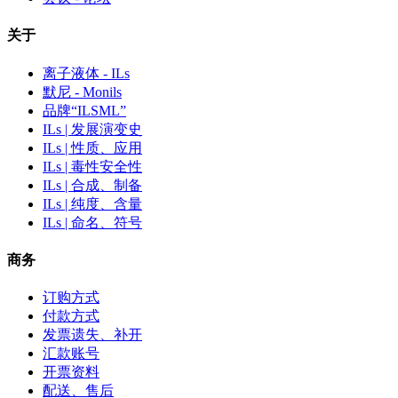
关于
离子液体 - ILs
默尼 - Monils
品牌“ILSML”
ILs | 发展演变史
ILs | 性质、应用
ILs | 毒性安全性
ILs | 合成、制备
ILs | 纯度、含量
ILs | 命名、符号
商务
订购方式
付款方式
发票遗失、补开
汇款账号
开票资料
配送、售后