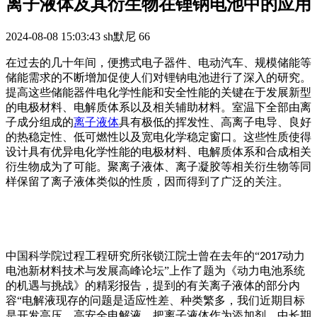
离子液体及其衍生物在锂钠电池中的应用
2024-08-08 15:03:43
sh默尼
66
在过去的几十年间，便携式电子器件、电动汽车、规模储能等
储能需求的不断增加促使人们对锂钠电池进行了深入的研究。
提高这些储能器件电化学性能和安全性能的关键在于发展新型
的电极材料、电解质体系以及相关辅助材料。室温下全部由离
子成分组成的
离子液体
具有极低的挥发性、高离子电导、良好
的热稳定性、低可燃性以及宽电化学稳定窗口。这些性质使得
设计具有优异电化学性能的电极材料、电解质体系和合成相关
衍生物成为了可能。聚离子液体、离子凝胶等相关衍生物等同
样保留了离子液体类似的性质，因而得到了广泛的关注。
中国科学院过程工程研究所张锁江院士曾在去年的“
动力
2017
电池新材料技术与发展高峰论坛”上作了题为《动力电池系统
的机遇与挑战》的精彩报告，提到的有关离子液体的部分内
容“电解液现存的问题是适应性差、种类繁多，我们近期目标
是开发高压、高安全电解液，把离子液体作为添加剂。中长期