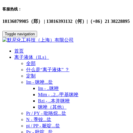
客服热线：
18136879985（郑） | 13816393132（何）|（+86）21 38228895
Toggle navigation
首页
离子液体（ILs）
全部
什么是“离子液体” ？
定制
Im - 咪唑...盐
Im - ..咪唑
Mim - ..2..-甲基咪唑
Bzi - ..本并咪唑
咪唑（其他）
Pr / PY - 吡咯烷...盐
N - 季铵...盐
pi / PP - 哌啶...盐
Py - 吡啶...盐